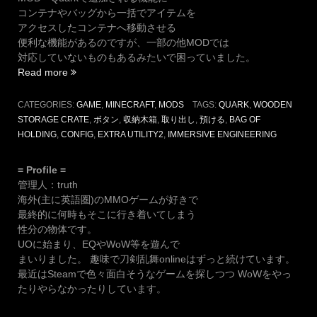
コンテナやバッグから一括でアイテムを
アクセスしたコンテナへ移動させる
便利な機能があるのですが、一部の他MODでは
対応していないものもあるみたいで困っていました。
“【マ
Read more
イ
ク
CATEGORIES:
GAME
,
MINECRAFT
,
MODS
TAGS:
QUARK
,
WOODEN
ラ】
STORAGE CRATE
,
ボタン
,
収納木箱
,
取り出し
,
預ける
,
BAG OF
Quark
HOLDING
,
CONFIG
,
EXTRA UTILITY2
,
IMMERSIVE ENGINEERING
の
「取
= Profile =
り
管理人：truth
出
海外(主に英語圏)のMMOゲームが好きで
し・
最終的に何時もそこに行き着いてしまう
預
性分の物体です。
け
UOに始まり、EQやWoW等を遊んで
る」
まいりました。 趣味で刀剣乱舞onlineはずっと続けています。
の
最近はSteamで色々面白そうなゲームを探しつつ WoWをやっ
追
たりやらなかったりしています。
加
方