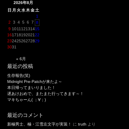
2026年8月
法
【Minecraft】”
日
月
火
水
木
金
土
1
2
3
4
5
6
7
8
9
10
11
12
13
14
15
16
17
18
19
20
21
22
23
24
25
26
27
28
29
30
31
« 6月
最近の投稿
生存報告(笑)
Midnight Pre-Patchが来たよ～
本日帰ってまいりました！
遅あけおめで、またまた行ってきます～！
マキちゃーん( ；∀；)
最近のコメント
新極男士、極・江雪左文字が実装！
に
truth
より