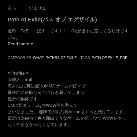
あっ・・すいません・・
Path of Exile(パス オブ エグザイル)
通称「PoE」 ぽえ です！！！(私が勝手に言ってるだけです
がｗ)
“夏
Read more
も
近
CATEGORIES:
GAME
,
PATHSS OF EXILE
TAGS:
PATH OF EXILE
,
POE
づ
い
= Profile =
て
管理人：truth
き
海外(主に英語圏)のMMOゲームが好きで
た
最終的に何時もそこに行き着いてしまう
の
性分の物体です。
で
UOに始まり、EQやWoW等を遊んで
「ぽ
まいりました。 趣味で刀剣乱舞onlineはずっと続けています。
え」
最近はSteamで色々面白そうなゲームを探しつつ WoWをやっ
始
たりやらなかったりしています。
め
ま