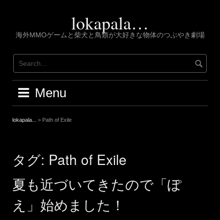
Skip
to
lokapala…
content
海外MMOゲームと柴犬と鳥類が大好きな物体のつぶやき劇場
Menu
lokapala...
>
Path of Exile
タグ:
Path of Exile
夏も近づいてきたので「ぽ
え」始めました！