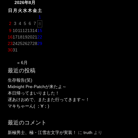
2026年8月
し
た！”
日
月
火
水
木
金
土
1
2
3
4
5
6
7
8
9
10
11
12
13
14
15
16
17
18
19
20
21
22
23
24
25
26
27
28
29
30
31
« 6月
最近の投稿
生存報告(笑)
Midnight Pre-Patchが来たよ～
本日帰ってまいりました！
遅あけおめで、またまた行ってきます～！
マキちゃーん( ；∀；)
最近のコメント
新極男士、極・江雪左文字が実装！
に
truth
より