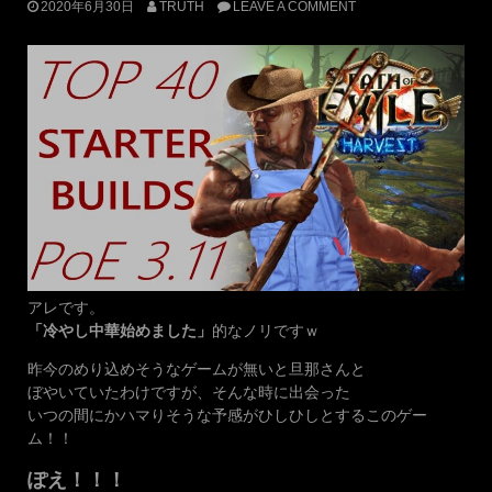
2020年6月30日
TRUTH
LEAVE A COMMENT
アレです。
「冷やし中華始めました」
的なノリですｗ
昨今のめり込めそうなゲームが無いと旦那さんと
ぼやいていたわけですが、そんな時に出会った
いつの間にかハマりそうな予感がひしひしとするこのゲー
ム！！
ぽえ！！！