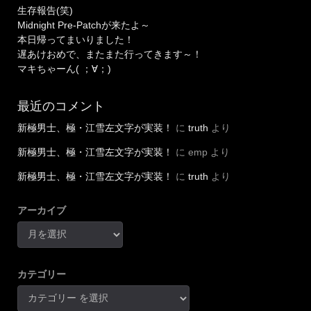
生存報告(笑)
Midnight Pre-Patchが来たよ～
本日帰ってまいりました！
遅あけおめで、またまた行ってきます～！
マキちゃーん( ；∀；)
最近のコメント
新極男士、極・江雪左文字が実装！
に
truth
より
新極男士、極・江雪左文字が実装！
に
emp
より
新極男士、極・江雪左文字が実装！
に
truth
より
アーカイブ
カテゴリー