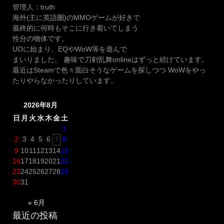
野
管理人：truth
原
海外(主に英語圏)のMMOゲームが好きで
の
最終的に何時もそこに行き着いてしまう
記
性分の物体です。
憶
UOに始まり、EQやWoW等を遊んで
「五
まいりました。 趣味で刀剣乱舞onlineはずっと続けています。
条
最近はSteamで色々面白そうなゲームを探しつつ WoWをやっ
(8-
たりやらなかったりしています。
4)」
実
2026年8月
装！”
日
月
火
水
木
金
土
1
2
3
4
5
6
8
7
9
10
11
12
13
14
15
16
17
18
19
20
21
22
23
24
25
26
27
28
29
30
31
« 6月
最近の投稿