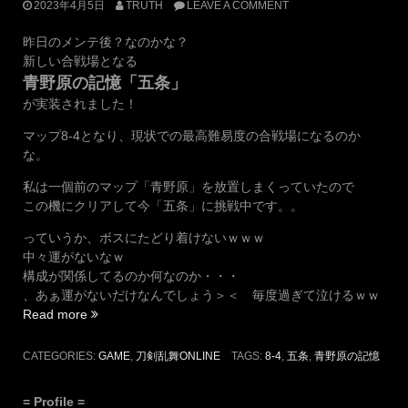
2023年4月5日
TRUTH
LEAVE A COMMENT
昨日のメンテ後？なのかな？
新しい合戦場となる
青野原の記憶「五条」
が実装されました！
マップ8-4となり、現状での最高難易度の合戦場になるのか
な。
私は一個前のマップ「青野原」を放置しまくっていたので
この機にクリアして今「五条」に挑戦中です。。
っていうか、ボスにたどり着けないｗｗｗ
中々運がないなｗ
構成が関係してるのか何なのか・・・
、あぁ運がないだけなんでしょう＞＜ 毎度過ぎて泣けるｗｗ
“新
Read more
合
戦
CATEGORIES:
GAME
,
刀剣乱舞ONLINE
TAGS:
8-4
,
五条
,
青野原の記憶
場・
青
= Profile =