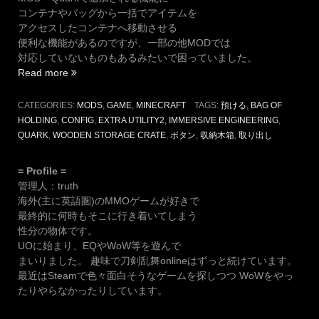
コンテナやバッグから一括でアイテムを
アクセスしたコンテナへ移動させる
便利な機能があるのですが、一部の他MODでは
対応していないものもあるみたいで困っていました。
“【マ
Read more
イ
ク
CATEGORIES:
MODS
,
GAME
,
MINECRAFT
TAGS:
預ける
,
BAG OF
ラ】
HOLDING
,
CONFIG
,
EXTRA UTILITY2
,
IMMERSIVE ENGINEERING
,
Quark
QUARK
,
WOODEN STORAGE CRATE
,
ボタン
,
収納木箱
,
取り出し
の
「取
= Profile =
り
管理人：truth
出
海外(主に英語圏)のMMOゲームが好きで
し・
最終的に何時もそこに行き着いてしまう
預
性分の物体です。
け
UOに始まり、EQやWoW等を遊んで
る」
まいりました。 趣味で刀剣乱舞onlineはずっと続けています。
の
最近はSteamで色々面白そうなゲームを探しつつ WoWをやっ
追
たりやらなかったりしています。
加
方