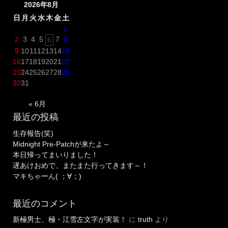
2026年8月
法
【Minecraft】”
日
月
火
水
木
金
土
1
2
3
4
5
7
8
6
9
10
11
12
13
14
15
16
17
18
19
20
21
22
23
24
25
26
27
28
29
30
31
« 6月
最近の投稿
生存報告(笑)
Midnight Pre-Patchが来たよ～
本日帰ってまいりました！
遅あけおめで、またまた行ってきます～！
マキちゃーん( ；∀；)
最近のコメント
新極男士、極・江雪左文字が実装！
に
truth
より