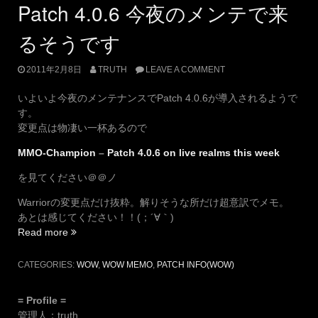
Patch 4.0.6 今夜のメンテで来
るそうです
2011年2月8日
TRUTH
LEAVE A COMMENT
いよいよ今夜のメンテナンスでPatch 4.0.6が導入されるようで
す。
変更点は物凄い一杯あるので
MMO-Champion
–
Patch 4.0.6 on live realms this week
を見てください＠＠ノ
Warriorの変更点だけ抜粋。解りそうな所だけ超意訳でメモ。
あとは感じてください！！(；´∀｀)
“Patch
Read more
4.0.6
今
CATEGORIES:
WOW
,
WOW MEMO
,
PATCH INFO(WOW)
夜
の
= Profile =
メ
管理人：truth