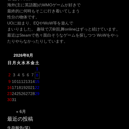
ン
海外(主に英語圏)のMMOゲームが好きで
テ
最終的に何時もそこに行き着いてしまう
で
性分の物体です。
来
UOに始まり、EQやWoW等を遊んで
る
まいりました。 趣味で刀剣乱舞onlineはずっと続けています。
そ
最近はSteamで色々面白そうなゲームを探しつつ WoWをやっ
う
たりやらなかったりしています。
で
す”
2026年8月
日
月
火
水
木
金
土
1
2
3
4
5
6
7
8
9
10
11
12
13
14
15
16
17
18
19
20
21
22
23
24
25
26
27
28
29
30
31
« 6月
最近の投稿
生存報告(笑)