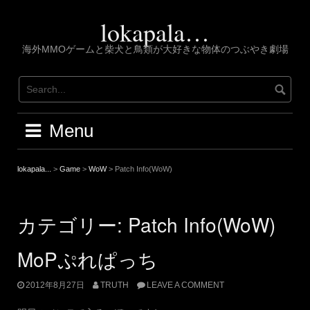
Skip
to
lokapala…
content
海外MMOゲームと柴犬と鳥類が大好きな物体のつぶやき劇場
Menu
lokapala...
>
Game
>
WoW
>
Patch Info(WoW)
カテゴリー:
Patch Info(WoW)
MoPぷれぱっち
2012年8月27日
TRUTH
LEAVE A COMMENT