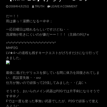
2008年4月25日
TRUTH
LEAVE A COMMENT
だー！！
雨は嫌っ！湯欝になるー＠＠；
一応日曜日は晴れるらしいですけどね・・
洗濯物が乾きにくいのが嫌だーー！！！（主婦の叫びｗ
+*+*+*+*+*+*+*+*+*+*+*+*+*+*+*+*
MHP2G
LV★4への道程も残すキークエストがげろすだけになり行って
きました。
最後に逃げたゲリョスを探している間に体力を回復されてしま
い、罠設置失敗・・orz
仕方が無いので頑張って討伐してみました・・(´Д⊂ヽ
そうそう、おいらのメイン武器はP2Gでは片手剣になりそうで
す＠＠ノ
Fでは一度も使った事無い武器でしたが、P2Gで頑張って使え
るように