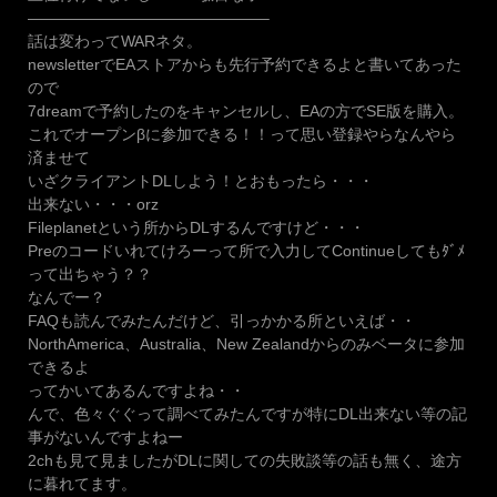
———————————————–
話は変わってWARネタ。
newsletterでEAストアからも先行予約できるよと書いてあった
ので
7dreamで予約したのをキャンセルし、EAの方でSE版を購入。
これでオープンβに参加できる！！って思い登録やらなんやら
済ませて
いざクライアントDLしよう！とおもったら・・・
出来ない・・・orz
Fileplanetという所からDLするんですけど・・・
Preのコードいれてけろーって所で入力してContinueしてもﾀﾞﾒ
って出ちゃう？？
なんでー？
FAQも読んでみたんだけど、引っかかる所といえば・・
NorthAmerica、Australia、New Zealandからのみベータに参加
できるよ
ってかいてあるんですよね・・
んで、色々ぐぐって調べてみたんですが特にDL出来ない等の記
事がないんですよねー
2chも見て見ましたがDLに関しての失敗談等の話も無く、途方
に暮れてます。