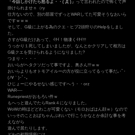
「今話しかけたら怒るよ・・(`Д´)」
って言われたので怖くて声
掛けられませｎ（ry
仕方ないので、別の部屋でずっとWARしてた可愛そうなおいら
ですｗｗｗ
そして、G級に上がる為のクエ・ヒプ2頭狩りのHelpをしまし
た。
さすがG級だけあって、ｲﾀｲ！物凄くｲﾀｲ!!!
うっかり１死してしまいましたが、なんとかクリアして相方は
G級クエを受けられるようになりました?
つまり・・・・
おいらがヘタクソだって事ですよ、奥さん!!!ｗｗ
おいらよりもオトモアイルーの方が役に立ってるって事だ｡･ﾟ･
(ﾉ∀｀)･ﾟ･｡
ひじょーにやるせない感じですへう・・orz
WAR—-
Runepriestがおもろい件ｗ
もへっと遊んでたらRank４になりました。
WoWの時ほどどわこが可愛くない（モロおばはん顔ｗ）なので
いっそのことおばちゃんぷれいで行こうかなとか余計な事を考
えながら
遊んで居たりします。
どわの初期場所には