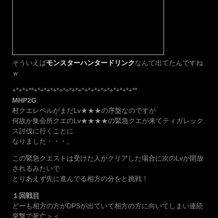
そういえば
モンスターハンタードリンク
なんて出てたんですね
ｗ
+*+*+**+*+*+*+*+*+*+*+*+*+*+*+*+*+*+*+**
MHP2G
村クエレベルがまだLv★★★の序盤なのですが
何故か集会所クエのLv★★★★の緊急クエが来てティガレック
ス討伐に行くことに
なりました・・・。
この緊急クエストは受けた人がクリアした場合に次のLvが開放
されるみたいで
とりあえず先に進んでる相方の分をと挑戦！
１回戦目
どーも相方の方がDPSが出ていて相方の方に向いてしまい連続
突撃で死亡＞＜