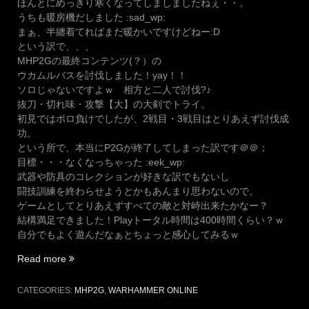
ほんとにめっきり寒くなってしましましたねぇ・・。
うちも暖房機だしました :sad_wp:
まぁ、半纏着てればまだ暖かいですけどねー:D
という訳で、、、
MHP2Gの最終コンテンツ(？）の
ウカムルバスを討伐しました！yay！！
ソロじゃないですよｗ 相方と二人で討伐?♪
抜刀・切れ味・攻撃【大】の大剣でトライ。
初見ではボロ負けでしたが、2戦目・3戦目はとりあえず討伐成
功。
という所で、本当にP2Gが終了してしまった訳です＠＠；
目標・・・なくなっちゃった :eek_wp:
武器や防具のコレクションが好きな訳でもないし
闘技訓練を終わらせようとかもあんまり思わないので。
ゲームとしてとりあえずすべての敵と対峙出来たかなー？
結構満足できました！Playトータル時間は400時間くらい？ｗ
自分でもよく遊んだなぁとちょっと感心してみるｗ
“暖
Read more
房
機
CATEGORIES:
MHP2G
,
WARHAMMER ONLINE
万