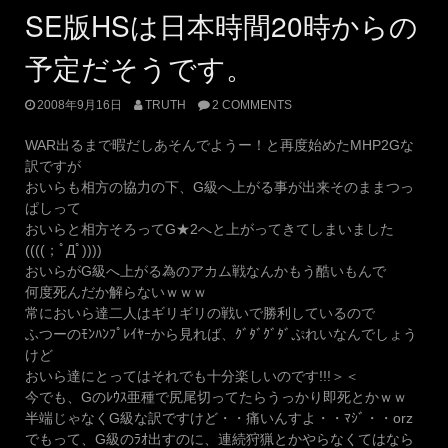
歳
SE版HSは日本時間20時からの
な
季
予定だそうです。
節
到
2008年9月16日
TRUTH
2 COMMENTS
来。”
WAR出るまで暇だしあそんでようー！と再度始めたMHP2Gな
訳ですが
おいらも相方の協力の下、G級へ上がる事が出来そのままつっ
ぱしって
おいらと相方そろってG★2へと上がってきてしまいました
((((；ﾟДﾟ))))
おいらがG級へ上がる為のアカム戦なんかもう酷いもんで
何度死んだか解らないｗｗｗ
常においら達二人はギリギリの戦いで勝利しているので
ふつーのﾓﾝﾊﾝﾌﾟﾚｲﾔｰから見れば、ｸﾞﾀﾞｸﾞﾀﾞぷれいなんでしょう
けど
おいら達にとってはそれでも十分楽しいのです!!!＞＜
今でも、Gのﾚｳｽ亜種で尻尾切ってたらうっかり即死とかｗｗ
半端じゃなくG級な訳ですけど・・痛いんすよ・・ﾏｼﾞ・・orz
でもって、G級のﾗｵ出すのに、連続狩猟とかやらなくてはなら