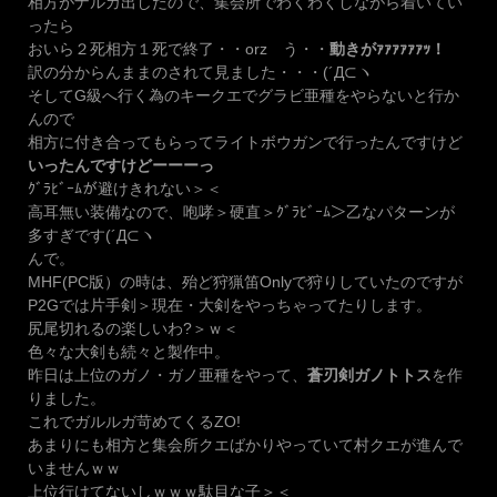
相方がナルガ出したので、集会所でわくわくしながら着いてい
ったら
おいら２死相方１死で終了・・orz う・・
動きがｧｧｧｧｧｧｯ！
訳の分からんままのされて見ました・・・(´Д⊂ヽ
そしてG級へ行く為のキークエでグラビ亜種をやらないと行か
んので
相方に付き合ってもらってライトボウガンで行ったんですけど
いったんですけどーーーっ
ｸﾞﾗﾋﾞｰﾑが避けきれない＞＜
高耳無い装備なので、咆哮＞硬直＞ｸﾞﾗﾋﾞｰﾑ＞乙なパターンが
多すぎです(´Д⊂ヽ
んで。
MHF(PC版）の時は、殆ど狩猟笛Onlyで狩りしていたのですが
P2Gでは片手剣＞現在・大剣をやっちゃってたりします。
尻尾切れるの楽しいわ?＞ｗ＜
色々な大剣も続々と製作中。
昨日は上位のガノ・ガノ亜種をやって、
蒼刃剣ガノトトス
を作
りました。
これでガルルガ苛めてくるZO!
あまりにも相方と集会所クエばかりやっていて村クエが進んで
いませんｗｗ
上位行けてないしｗｗｗ駄目な子＞＜