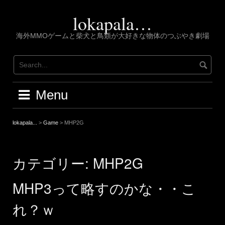
Skip
to
lokapala…
content
海外MMOゲームと柴犬と鳥類が大好きな物体のつぶやき劇場
Menu
lokapala...
>
Game
>
MHP2G
カテゴリー:
MHP2G
MHP3って略すのかな・・こ
れ？ｗ