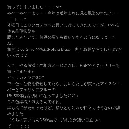
買ってしまいました・・・orz
やべーやべーよっ・・今年は近年まれに見る散財の年だよ・・
_|￣|……○
木曜日にビックカメラへと買いに行ってきたんですが、P2G自
体も品薄状態を
脱したみたいで、何処の店でも置いてあるようになりました
ね。
相方はIce Silverで私はFelicia Blue♪ 割と綺麗な色でしたよ?お
いらのは:D
んで、やる気満々の相方と一緒に昨日、PSPのアクセサリーを
買いにまたまた
ビックカメラにGO?
で、色々な物を物色してたら、おいらたちが買ったアイスシル
バーとフェリシアブルーの
PSP本体は品切れになってました＠＠；
この色結構人気あるんですね。
黒も捨てがたかったけど、指紋とか汚れが目立ちそうなので辞
めました。
（うちの貰いもんDSが黒で、汚れとか凄い目立つの
で・・；；）