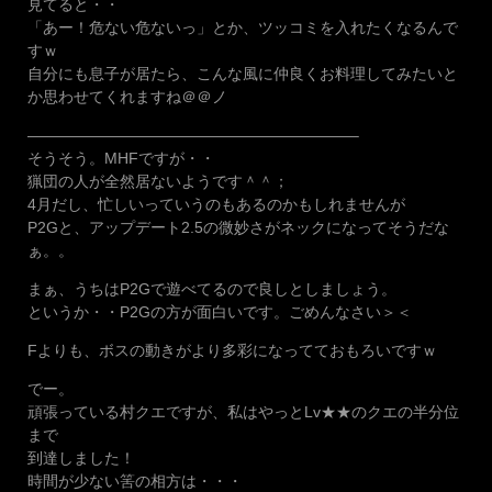
見てると・・
「あー！危ない危ないっ」とか、ツッコミを入れたくなるんで
すｗ
自分にも息子が居たら、こんな風に仲良くお料理してみたいと
か思わせてくれますね＠＠ノ
—————————————————————–
そうそう。MHFですが・・
猟団の人が全然居ないようです＾＾；
4月だし、忙しいっていうのもあるのかもしれませんが
P2Gと、アップデート2.5の微妙さがネックになってそうだな
ぁ。。
まぁ、うちはP2Gで遊べてるので良しとしましょう。
というか・・P2Gの方が面白いです。ごめんなさい＞＜
Fよりも、ボスの動きがより多彩になってておもろいですｗ
でー。
頑張っている村クエですが、私はやっとLv★★のクエの半分位
まで
到達しました！
時間が少ない筈の相方は・・・