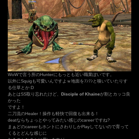
WoWで言う所のHunterにもっとも近い職業ぽいです。
以外にSquigも可愛いんですよｗ地面をﾌﾝﾌﾝと嗅いていたりす
る仕草とか:D
あとはSS取り忘れたけど、
Disciple of Khaine
が割とカッコ良
かった
ですよ！
二刀流のHealer！操作も軽快で回復も出来る！
deatならちょっとやってみたい感じのcareerですね?
まぁどのcareerもホントにさわりしかPlayしてないので育って
くるとどんな感じに