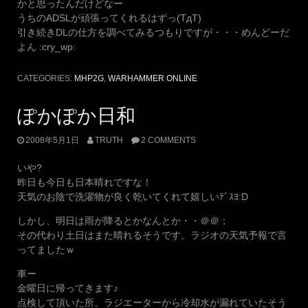
かと思ったんだけどなー
うちのADSLが頑張ってくれるはずっ(TдT)
引き続きDLの仕方を調べてみるつもりですが・・・めんどーだ
よん :cry_wp:
CATEGORIES:
MHP2G
,
WARHAMMER ONLINE
ぽかぽか日和
2008年5月1日
TRUTH
2 COMMENTS
いや?
昨日も今日も日本晴れですな！
天気のお陰で洗濯物が良く乾いてくれて嬉しいﾃﾞｽﾖ:D
しかし、明日は雨が降るとかなんとか・・＠＠；
その代わり土日はまた晴れるそうです。ラジオの天気予報で言
ってましたｗ
車ー
金曜日に帰ってきます♪
点検して頂いた所、ラジエーターから冷却水が漏れていたそう