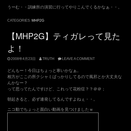
うーむ・・訓練所の演習に行ってやりこんでくるかなぁ・・。
CATEGORIES:
MHP2G
【MHP2G】ティガレって見た
よ！
2008年4月23日
TRUTH
LEAVE A COMMENT
どんもー！今日はちょっと寒いかなぁ。
相方がここの所クシャミばっかりしてるので風邪とか大丈夫な
んかなー？
って思ってたんですけど、これって花粉症？？＠＠；
朝起きると、必ず連発してるんですよねぇ・・。
ニコ動でちょっと面白い動画を見つけましたｗ