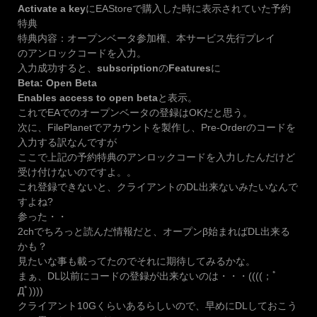
Activate a key
にEAStoreで購入した時に表示されていた予約
特典
特典内容：オープンベータ参加権、本サービス先行プレイ
のアンロックコードを入力。
入力成功すると、
subscription
の
Features
に
Beta: Open Beta
Enables access to open beta
と表示。
これでEAでのオープンベータの登録はOKだと思う。
次に、FilePlanetでアカウントを製作し、Pre-Orderのコードを
入力する訳なんですが
ここで上記の予約特典のアンロックコードを入力したんだけど
受け付けないのですよ。。
これ登録できないと、クライアントのDL出来ないみたいなんで
すよね?
参った・・
2chでちろっと読んだ情報だと、オープンβ始まればDL出来る
かも？
見たいな事も載ってたのでそれに期待してみるかな。
まぁ、DL以前にコードの登録が出来ないのは・・・((((；ﾟ
Дﾟ))))
クライアント10Gくらいあるらしいので、早めにDLしておこう