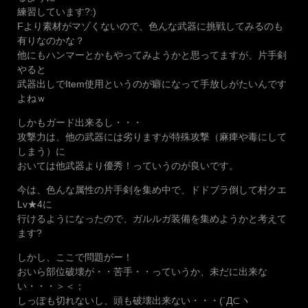
練習しています?:)
Fより素材がマゾくないので、色んな武器に挑戦してみるのも
有りなのかな？
他にもハンマーとかもやってみようかと思ってますが、片手剣
やると
武器出しでItem使用というのが癖になって手放しがたいんです
よねｗ
しかもガード出来るし・・・
攻撃力は、他の武器には劣りますが特殊攻撃（麻痺や毒にして
しまう）に
おいては他武器より優秀！っていうのが良いです。
今は、色んな属性の片手剣を集め中で、ドドブラ倒して村クエ
Lv★4に
行けるようになったので、ガルルガ装備を集めようかと考えて
ます?
しかし、ここで問題がー！
おいら部位破壊が・・苦手・・っていうか、未だに出来な
い・・・＞＜；
しっぽも切れないし、頭も破壊出来ない・・・(´Д⊂ヽ