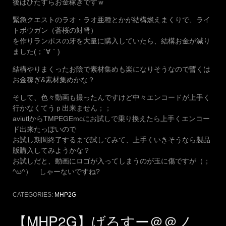
後はひたすらお金稼ぎですｗ
緊急クエストのラオ・ラオ亜種とかが結構燃えまくりで、ライ
トボウガン（蒼桜の対弩）
を作りランポスの牙を大量に購入していたら、結構お金が減り
ました(；´∀｀)
結構やりまくったお陰で素材集めも楽になりそうなので暫くは
お金稼ぎ&素材集めかな？
そして、色々動画も撮ったんですけど中々エンコードが上手く
行かなくてうｐ出来ません；；
aviutlからTMPEGEmcにお試しで乗り換えたら上手くエンコー
ド出来たっぽいので
お試し期間終了するまで試してみて、上手くいきそうなら製品
版購入してみようかな？
お試しだと、動画にロゴが入ってしまうのが玉に傷ですが（；
^ω^） しゃーないですね?
CATEGORIES:
MHP2G
【MHP2G】げろすー＠＠ノ