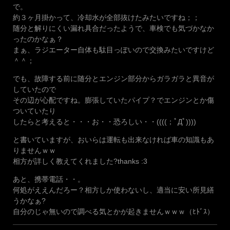
で。
約３ヶ月掛かって、冷却水が全部抜けたみたいですね；；
随分と解りにくい漏れ具合だったようで、車検でも気づかなか
ったのかなぁ？
まぁ、ラジエーター自体も駄目っぽいので交換みたいですけど
＾＾；
でも、故障する前に随分とエンジン部分からガラガラと異音が
していたので
その辺が心配ですね。膨張していたパイプ？でエンジンとか傷
ついていたり
したらと考えると・・・お・・恐ろしい・・((((；ﾟДﾟ))))
と書いていますが、おいらは運転も出来なければ車の知識もあ
りませんｗｗ
相方が詳しく教えてくれました?thanks :3
あと、携帯電話・・。
何処がええんだろー？相方しか使わないし、適当に安い所見繕
うかなぁ?
自分のじゃ無いので調べる気とかが起きませんｗｗｗ（ﾋﾄﾞｽ）