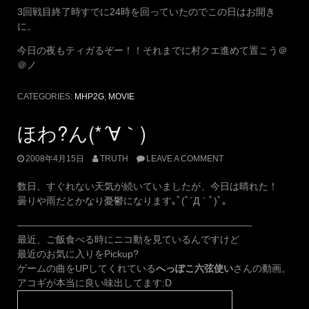
3回戦目終了時すでに24時を回っていたのでこの日はお開き
に。
今日の夜もティガるぞー！！それまでに村クエ進めて置こう＠
＠ノ
CATEGORIES:
MHP2G
,
MOVIE
ほわ?ん(*´∀｀)
2008年4月15日
TRUTH
LEAVE A COMMENT
数日、すぐれない天気が続いていましたが、今日は晴れた！
曇りや雨だとかなり憂鬱になります｡ﾟ(ﾟ´Д｀ﾟ)ﾟ｡
————————————————————————-
最近、ご飯食べる時にニコ動を見ているんですけど
最近のお気に入りをPickup?
ゲームの曲をUPしてくれている
へっぽこ六弦使い
さんの動画。
アコギが本当に良い味出してます:D