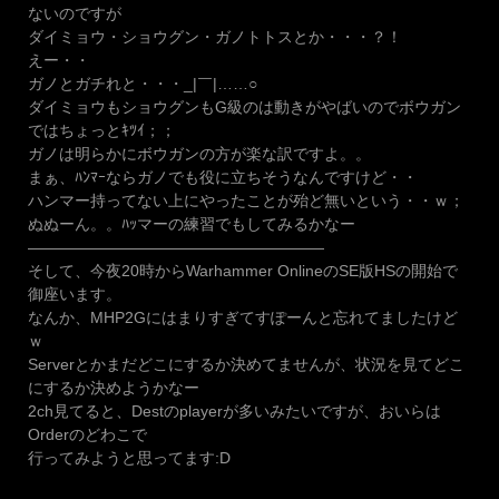
ないのですが
ダイミョウ・ショウグン・ガノトトスとか・・・？！
えー・・
ガノとガチれと・・・_|￣|……○
ダイミョウもショウグンもG級のは動きがやばいのでボウガン
ではちょっとｷﾂｲ；；
ガノは明らかにボウガンの方が楽な訳ですよ。。
まぁ、ﾊﾝﾏｰならガノでも役に立ちそうなんですけど・・
ハンマー持ってない上にやったことが殆ど無いという・・ｗ；
ぬぬーん。。ﾊｯマーの練習でもしてみるかなー
———————————————————
そして、今夜20時からWarhammer OnlineのSE版HSの開始で
御座います。
なんか、MHP2Gにはまりすぎてすぽーんと忘れてましたけど
ｗ
Serverとかまだどこにするか決めてませんが、状況を見てどこ
にするか決めようかなー
2ch見てると、Destのplayerが多いみたいですが、おいらは
Orderのどわこで
行ってみようと思ってます:D