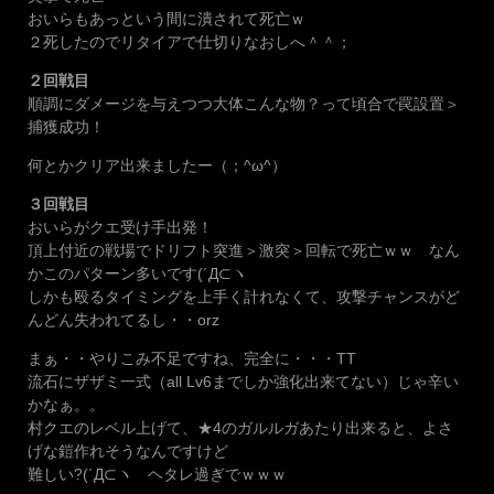
おいらもあっという間に潰されて死亡ｗ
２死したのでリタイアで仕切りなおしへ＾＾；
２回戦目
順調にダメージを与えつつ大体こんな物？って頃合で罠設置＞
捕獲成功！
何とかクリア出来ましたー（；^ω^）
３回戦目
おいらがクエ受け手出発！
頂上付近の戦場でドリフト突進＞激突＞回転で死亡ｗｗ なん
かこのパターン多いです(´Д⊂ヽ
しかも殴るタイミングを上手く計れなくて、攻撃チャンスがど
んどん失われてるし・・orz
まぁ・・やりこみ不足ですね、完全に・・・TT
流石にザザミ一式（all Lv6までしか強化出来てない）じゃ辛い
かなぁ。。
村クエのレベル上げて、★4のガルルガあたり出来ると、よさ
げな鎧作れそうなんですけど
難しい?(´Д⊂ヽ ヘタレ過ぎでｗｗｗ