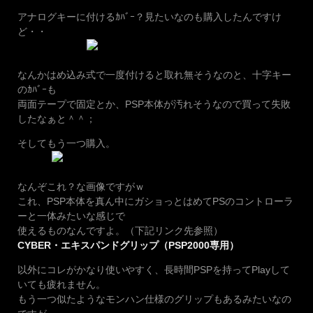
アナログキーに付けるｶﾊﾞｰ？見たいなのも購入したんですけ
ど・・
なんかはめ込み式で一度付けると取れ無そうなのと、十字キー
のｶﾊﾞｰも
両面テープで固定とか、PSP本体が汚れそうなので買って失敗
したなぁと＾＾；
そしてもう一つ購入。
なんぞこれ？な画像ですがｗ
これ、PSP本体を真ん中にガショっとはめてPSのコントローラ
ーと一体みたいな感じで
使えるものなんですよ。（下記リンク先参照）
CYBER・エキスパンドグリップ（PSP2000専用）
以外にコレがかなり使いやすく、長時間PSPを持ってPlayして
いても疲れません。
もう一つ似たようなモンハン仕様のグリップもあるみたいなの