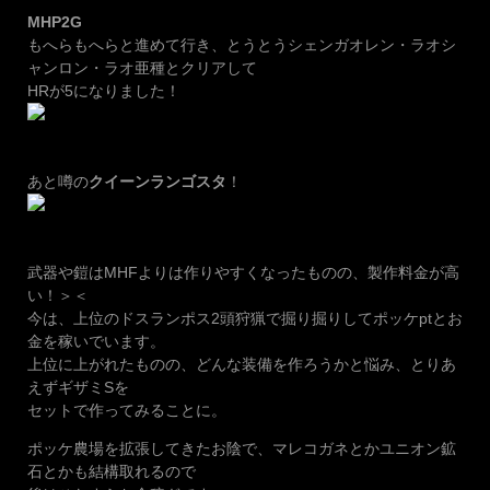
MHP2G
もへらもへらと進めて行き、とうとうシェンガオレン・ラオシ
ャンロン・ラオ亜種とクリアして
HRが5になりました！
あと噂の
クイーンランゴスタ
！
武器や鎧はMHFよりは作りやすくなったものの、製作料金が高
い！＞＜
今は、上位のドスランポス2頭狩猟で掘り掘りしてポッケptとお
金を稼いでいます。
上位に上がれたものの、どんな装備を作ろうかと悩み、とりあ
えずギザミSを
セットで作ってみることに。
ポッケ農場を拡張してきたお陰で、マレコガネとかユニオン鉱
石とかも結構取れるので