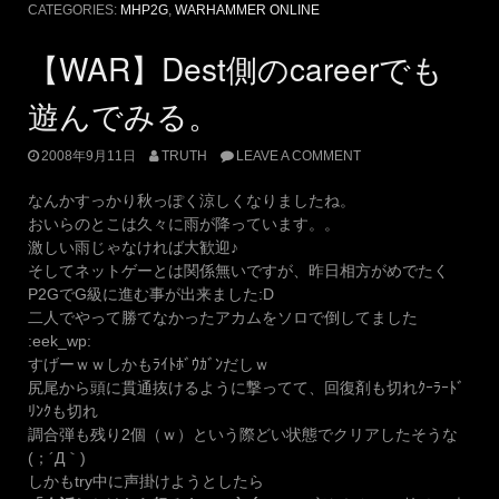
CATEGORIES:
MHP2G
,
WARHAMMER ONLINE
【WAR】Dest側のcareerでも
遊んでみる。
2008年9月11日
TRUTH
LEAVE A COMMENT
なんかすっかり秋っぽく涼しくなりましたね。
おいらのとこは久々に雨が降っています。。
激しい雨じゃなければ大歓迎♪
そしてネットゲーとは関係無いですが、昨日相方がめでたく
P2GでG級に進む事が出来ました:D
二人でやって勝てなかったアカムをソロで倒してました
:eek_wp:
すげーｗｗしかもﾗｲﾄﾎﾞｳｶﾞﾝだしｗ
尻尾から頭に貫通抜けるように撃ってて、回復剤も切れｸｰﾗｰﾄﾞ
ﾘﾝｸも切れ
調合弾も残り2個（ｗ）という際どい状態でクリアしたそうな
(；´Д｀)
しかもtry中に声掛けようとしたら