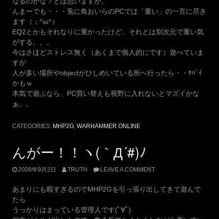
なるのかな？とは思いますが。
んまーでも・・・兎に角おいらのPCでは「重い」の一言に尽き
ます（；^ω^）
EQ2とかもそれなりに重かったけど、それとは別次元で重い気
がする。。。
今はさほどストレス無く（あくまで個人的にです）遊べていま
すが
人が多い場所やobjectがひしめいている所へ行ったら・・ﾔﾊﾞｲ
かもｗ
本気で遊ぶなら、PC買い替えも視野に入れないとマズイかな
ぁ。。
CATEGORIES:
MHP2G
,
WARHAMMER ONLINE
んがー！！ヽ(｀Д´#)ﾉ
2008年9月2日
TRUTH
LEAVE A COMMENT
あまりにも暇すぎるのでMHP2Gを引っ張り出してきて遊んで
たら
うっかりはまっている管理人です(ﾟ∀ﾟ)