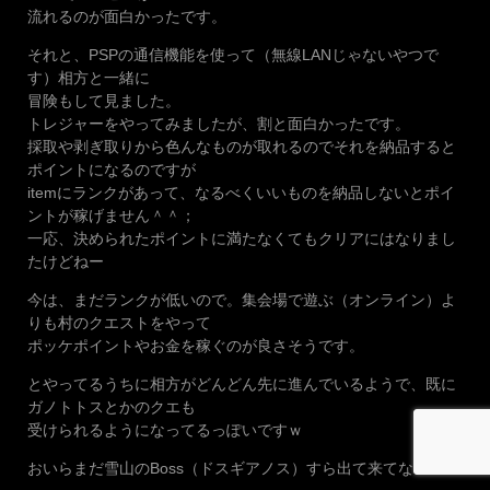
流れるのが面白かったです。
それと、PSPの通信機能を使って（無線LANじゃないやつで
す）相方と一緒に
冒険もして見ました。
トレジャーをやってみましたが、割と面白かったです。
採取や剥ぎ取りから色んなものが取れるのでそれを納品すると
ポイントになるのですが
itemにランクがあって、なるべくいいものを納品しないとポイ
ントが稼げません＾＾；
一応、決められたポイントに満たなくてもクリアにはなりまし
たけどねー
今は、まだランクが低いので。集会場で遊ぶ（オンライン）よ
りも村のクエストをやって
ポッケポイントやお金を稼ぐのが良さそうです。
とやってるうちに相方がどんどん先に進んでいるようで、既に
ガノトトスとかのクエも
受けられるようになってるっぽいですｗ
おいらまだ雪山のBoss（ドスギアノス）すら出て来てないｗｗ