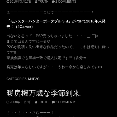
2010年3月17日
TRUTH
2 COMMENTS
えーーーーーーーーーまじでーーーーーーーーーー！
「モンスターハンターポータブル 3rd」がPSPで2010年末発
売！（4Gamer）
出ないと思って、PSP売っちゃいました・・・・＿|￣|○
まじで出るんですねー＠＠;
P2Gが物凄く良い出来な作品だったので、、これは絶対に買い
です!!
家族会議でも満場一致で購入決定です!!!（多分ｗ
発売は年末らしいですが・・・うわー今から楽しみです><
CATEGORIES:
MHP2G
暖房機万歳な季節到来。
2008年11月9日
TRUTH
2 COMMENTS
さ・・さ・・・さむーーー！！