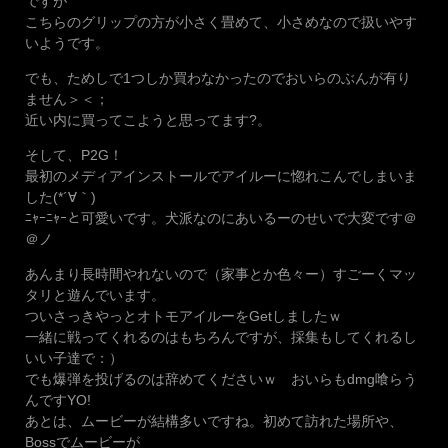
ですが
こちらのグリップの方が小さく畳めて、小さめなので扱いやす
いようです。
でも、ためしで1つしか買わなかったのでおいらのぶんが有り
ません＞＜；
近い内に買ってこようと思ってます?。
そして、P2G！
最初のメディアインストールでアイルーに惚れこんでしまいま
した(*´∀｀)
ﾆｬｰﾆｬｰと可愛いです。犬派なのにあいるーのせいで大変です＠
＠ノ
あんまり長時間やれないので（家事とか色々ー）すごーくマッ
タリと遊んでいます。
ついさっきやっとオトモアイルーをGetしましたｗ
一緒に戦ってくれるのはもちろんですが、採集もしてくれるし
いい子達で：）
でも爆弾を投げるのは辞めてくださいｗ おいらもdmg喰らう
んですYO!
あとは、ムービーが結構多いですね。初めて訪れた場所や、
Bossでムービーが