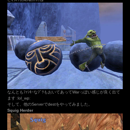
なんともﾌｧﾝｷｰなﾌﾞﾂもおいてあってWarっぽい感じが良く出て
ます :lol_wp:
そして、他のServerでdestをやってみました。
Squig Herder