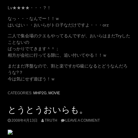
Lv★★★★・・・？！
なっ・・・なんでー！！ｗ
はいはい・・おいらがトロ子なだけですよ・・・orz
二人で集会場のクエもやってるんですが、おいらはまだTryした
ことないの
ばっかりでてきます＾＾；
相方が会社に行ってる隙に、追い付いてやる！！ｗ
まだまだ序盤なので、割と楽ですがG級になるとどうなんだろ
うな?？
今は気にせず遊ぼう！ｗ
CATEGORIES:
MHP2G
,
MOVIE
とうとうおいらも。
2008年4月13日
TRUTH
LEAVE A COMMENT