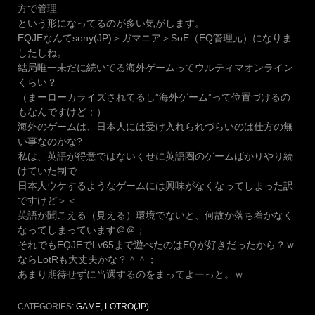
方で管理
という形になってるのが多い気がします。
EQJEなんてsony(JP)＞ガマニア＞SoE（EQ管理元）になりま
したしね。
結局唯一未だに続いてる海外ゲームってウルティマオンライン
くらい？
（まーローカライズされてるし”海外ゲーム”って位置づけるの
もなんですけど；）
海外のゲームは、日本人には受け入れられづらいのは仕方の無
い事なのかな?
私は、英語が得意ではないくせに英語圏のゲームばかりやり続
けていた制で
日本人ウケするようなゲームには興味がなくなってしまった訳
ですけど＞＜
英語が聞こえる（見える）環境でないと、何故か落ち着かなく
なってしまっています＠＠；
それでもEQJEでLv65まで遊べたのはEQが好きだったから？ｗ
ならLotRも大丈夫かな？＾＾；
あまり期待せずに当選するのをまってよーっと。ｗ
CATEGORIES:
GAME
,
LOTRO(JP)