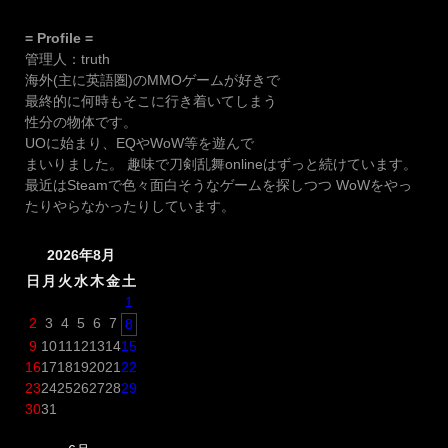
= Profile =
管理人：truth
海外(主に英語圏)のMMOゲームが好きで
最終的に何時もそこに行き着いてしまう
性分の物体です。
UOに始まり、EQやWoW等を遊んで
まいりました。 趣味で刀剣乱舞onlineはずっと続けています。
最近はSteamで色々面白そうなゲームを探しつつ WoWをやっ
たりやらなかったりしています。
2026年8月
日
月
火
水
木
金
土
1
2
3
4
5
6
7
8
9
10
11
12
13
14
15
16
17
18
19
20
21
22
23
24
25
26
27
28
29
30
31