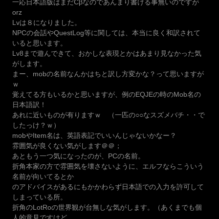
一応日本語版はまだCβなのであんまり書ける事無いのですが
orz
Lvは８になりました。
NPCの会話やQuestLog等に関しては、本当に良く和訳されて
いると思います。
Lv8まで遊んできて、おかしな表現とかはあまり見なかった気
がします。
まー、mobの名前なんかはちと訳し方変かな？って思いますが
ｗ
覚えてる方もいるかと思いますが、例のEQJEの時のMob名の
日本語訳！
あれに近いものが有りますｗ （一匹の○○なスズメバチ・・で
したっけ？ｗ）
mobやItem名は、英語表記でいいんじゃないかなー？
雰囲気が良くない気がします＠＠；
あともう一つ気になったのが、PCの名前。
折角本家の方で雰囲気を壊さないように、エルフならこういう
名前が向いてるとか
のアドバイスがあるにもかかわらず日本語での入力を許可して
しまっている所。
折角のLotRoの世界観が台無しな気がします。（あくまでも個
人的意見ですけど