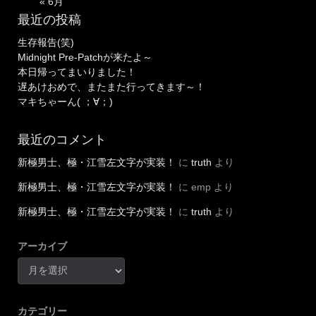
« 6月
最近の投稿
生存報告(笑)
Midnight Pre-Patchが来たよ～
本日帰ってまいりました！
遅あけおめで、またまた行ってきます～！
マキちゃーん( ；∀；)
最近のコメント
新極男士、極・江雪左文字が実装！
に
truth
より
新極男士、極・江雪左文字が実装！
に
emp
より
新極男士、極・江雪左文字が実装！
に
truth
より
アーカイブ
カテゴリー