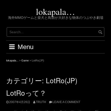
Skip
to
lokapala…
content
海外MMOゲームと柴犬と鳥類が大好きな物体のつぶやき劇場
Menu
lokapala...
>
Game
>
LotRo(JP)
カテゴリー:
LotRo(JP)
LotRoって？
2007年4月26日
TRUTH
LEAVE A COMMENT