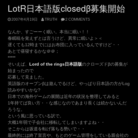
LotR日本語版closedβ募集開始
2007年4月19日
TRUTH
2 COMMENTS
なんか、すごーーく眠い。本当に眠い！！
春眠暁を覚えずとは言うけど、異常に眠いよ＞＜
遅くても12時までにはお布団に入っているんですけど・・
あとで昼寝するかな＠＠；
*****
そいえば、
Lord of the rings日本語版
のクローズドβの募集が
始まったので
応募して見ました。
英語版のオープンβは遊んでるけど、やっぱり日本語の方がLog
読みやすいかな?
日本での海外ゲームの展開は近年の状況を整理してみると
1年持てば良い方・・な感じなのであまり長くは続かないんだ
ろうな。
という風に思っている訳で。
大概1年弱で子会社に移転してしまいますよね・・
そこからは坂道を転げ落ちる勢いで・・
最終的には終了宣言や、もとのゲーム管理をしている親会社の