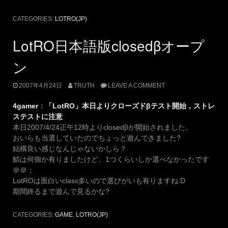
CATEGORIES:
LOTRO(JP)
LotRO日本語版closedβオープ
ン
2007年4月24日
TRUTH
LEAVE A COMMENT
4gamer
：
「LotRO」本日よりクローズドβテスト開始，ストレ
ステストに注意
本日2007/4/24正午12時よりclosedβが開始されました。
おいらも当選していたのでちょっと遊んできました?
結構良い感じなんじゃないかしら？
鯖は何個か有りましたけど、1つくらいしか選べなかったです
＠＠；
LotROは面白いclass多いので選びがいも有りますね:D
期間終るまで遊んで見るかな?
CATEGORIES:
GAME
,
LOTRO(JP)