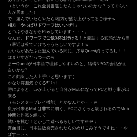
（というか、これ全員当選したんじゃないのかな？ってぐらい
人が居ました）
で、遊んでいたらやたらt相方が盛り上がってるご様子ｗ
相方「やっぱりドワーフはいいぜ?」
とつぶやきながらPlayしています・・・。
なんせ、
ドワーフでご飯3杯は行ける！
と豪語する変態だから!!!
（最近は釜でいけちゃうらしいですよ！ｗ
おいらがあたふた遊んでいる間に、序章Quest終ってるし！！
はまりすぎだっつーのｗ
まーQuestが日本語で理解しやすいのと、結構NPCの会話が面
白いかな?
これ翻訳した人上手いと思います:)
かなり雰囲気でてるﾃﾞｽﾖ！
噂によると、Lvが上がると自分がMobになってPCと戦う事が出
来る
（モンスタープレイ機能）とかなんとか・・ｗ
変身出来るMobは非常に弱く、PCにさくっと殺されるのでMob
仲間と作戦を練って
戦いを挑む！とかして遊べるらしいです＠＠；
真面目に、日本語版発売されたらのめりこみそうですね・・や
ばすー＞＜