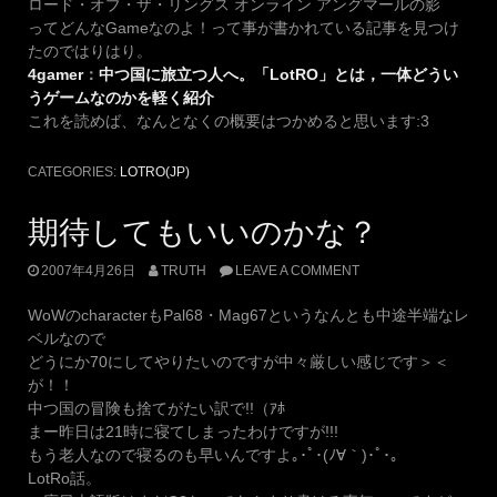
ロード・オブ・ザ・リングス オンライン アングマールの影
ってどんなGameなのよ！って事が書かれている記事を見つけ
たのではりはり。
4gamer
：
中つ国に旅立つ人へ。「LotRO」とは，一体どうい
うゲームなのかを軽く紹介
これを読めば、なんとなくの概要はつかめると思います:3
CATEGORIES:
LOTRO(JP)
期待してもいいのかな？
2007年4月26日
TRUTH
LEAVE A COMMENT
WoWのcharacterもPal68・Mag67というなんとも中途半端なレ
ベルなので
どうにか70にしてやりたいのですが中々厳しい感じです＞＜
が！！
中つ国の冒険も捨てがたい訳で!!（ｱﾎ
まー昨日は21時に寝てしまったわけですが!!!
もう老人なので寝るのも早いんですよ｡･ﾟ･(ﾉ∀｀)･ﾟ･｡
LotRo話。