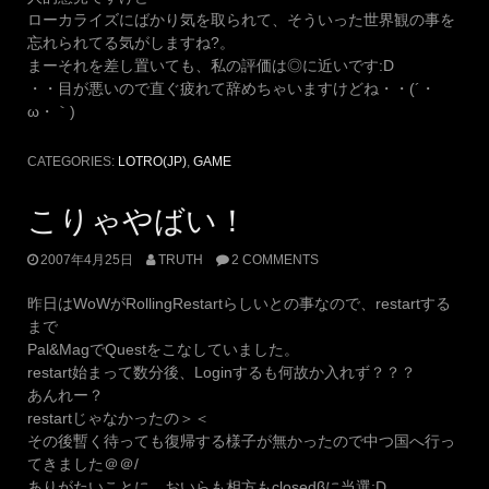
ローカライズにばかり気を取られて、そういった世界観の事を
忘れられてる気がしますね?。
まーそれを差し置いても、私の評価は◎に近いです:D
・・目が悪いので直ぐ疲れて辞めちゃいますけどね・・(´・
ω・｀)
CATEGORIES:
LOTRO(JP)
,
GAME
こりゃやばい！
2007年4月25日
TRUTH
2 COMMENTS
昨日はWoWがRollingRestartらしいとの事なので、restartする
まで
Pal&MagでQuestをこなしていました。
restart始まって数分後、Loginするも何故か入れず？？？
あんれー？
restartじゃなかったの＞＜
その後暫く待っても復帰する様子が無かったので中つ国へ行っ
てきました＠＠/
ありがたいことに、おいらも相方もclosedβに当選:D