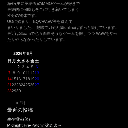
海外(主に英語圏)のMMOゲームが好きで
最終的に何時もそこに行き着いてしまう
性分の物体です。
UOに始まり、EQやWoW等を遊んで
まいりました。 趣味で刀剣乱舞onlineはずっと続けています。
最近はSteamで色々面白そうなゲームを探しつつ WoWをやっ
たりやらなかったりしています。
2026年6月
日
月
火
水
木
金
土
1
2
3
4
5
6
7
8
9
10
11
12
13
14
15
16
17
18
19
20
21
22
23
24
25
26
27
28
29
30
« 2月
最近の投稿
生存報告(笑)
Midnight Pre-Patchが来たよ～