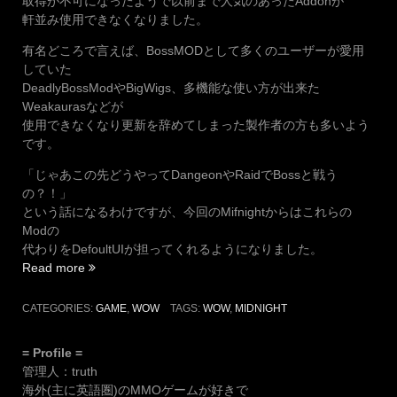
取得が不可になったようで以前まで人気のあったAddonが
軒並み使用できなくなりました。
有名どころで言えば、BossMODとして多くのユーザーが愛用
していた
DeadlyBossModやBigWigs、多機能な使い方が出来た
Weakaurasなどが
使用できなくなり更新を辞めてしまった製作者の方も多いよう
です。
「じゃあこの先どうやってDangeonやRaidでBossと戦う
の？！」
という話になるわけですが、今回のMifnightからはこれらの
Modの
代わりをDefoultUIが担ってくれるようになりました。
“Midnight
Read more
Pre-
Patch
CATEGORIES:
GAME
,
WOW
TAGS:
WOW
,
MIDNIGHT
が
来
= Profile =
た
管理人：truth
よ
海外(主に英語圏)のMMOゲームが好きで
～”