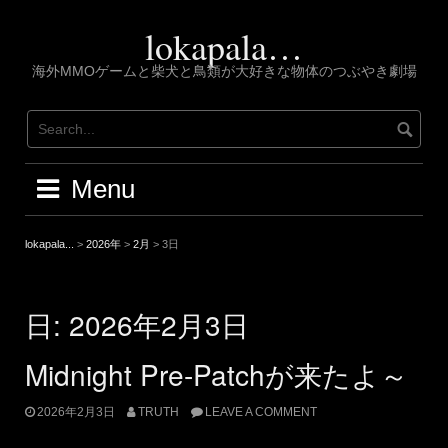
Skip
to
lokapala…
content
海外MMOゲームと柴犬と鳥類が大好きな物体のつぶやき劇場
Menu
lokapala...
>
2026年
>
2月
>
3日
日:
2026年2月3日
Midnight Pre-Patchが来たよ～
2026年2月3日
TRUTH
LEAVE A COMMENT