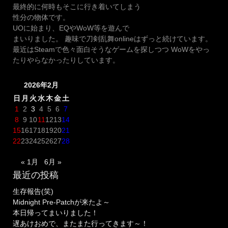
最終的に何時もそこに行き着いてしまう
性分の物体です。
UOに始まり、EQやWoW等を遊んで
まいりました。 趣味で刀剣乱舞onlineはずっと続けています。
最近はSteamで色々面白そうなゲームを探しつつ WoWをやっ
たりやらなかったりしています。
2026年2月
日
月
火
水
木
金
土
1
2
3
4
5
6
7
8
9
10
11
12
13
14
15
16
17
18
19
20
21
22
23
24
25
26
27
28
« 1月
6月 »
最近の投稿
生存報告(笑)
Midnight Pre-Patchが来たよ～
本日帰ってまいりました！
遅あけおめで、またまた行ってきます～！