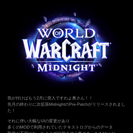
気が付けばもう2月に突入ですわよ奥さん！！
先月の終わりに次拡張MidnightのPre-Patchがリリースされまし
た！
それに伴い大幅なUIの変更があり
多くのMODで利用されていたテキストログからのデータ