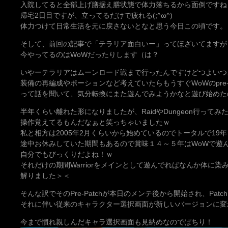
入院してると全部上げ膳据え膳状態で体力落ちるから面倒ですね
帰宅2日目ですが、立ってるだけで疲れる(;^ω^)
体力つけて日常生活を元に戻さないとなと思う今日この頃です。
そして、前回の記事で「テラリア面白いー」ってほざいてますが
今やってるのはWoWだったりします（は？
いやーテラリアはムーンロード戦まで行ったんですけどつよいつ
装備の再編成やポーションなど考えていたらもうすぐWoWのpre-p
って話を聞いて、気分転換にまた遊んでみようかなと遊び始めた
半年くらい離れた形になりましたが、RaidやDungeon行ってみ
操作覚えてるもんだなぁと笑っちゃいましたｗ
私と相方は2005年2月くらいから始めているのでトータルで19
途中お休みしていた期間もあるので賞味１４～５年はWoWで遊
自分でもびっくりだよね！ｗ
それだけの期間Warriorをメインとして遊んでればなんか体に
解りました＞＜
そんな訳でそのPre-Patchが本日のメンテ後から開始され、Patch
それに伴い従来のキャラクター選択画面が新しいバージョンに変
今まで慣れ親しんだキャラ選択画面も見納めなのでぱちり！