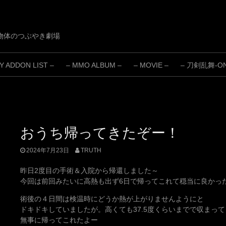
物体のつぶやき劇場
 ADDON LIST –
– MMO ALBUM –
– MOVIE –
– 刀剣乱舞-ONL
おうち帰ってきたぞー！
2024年7月23日
TRUTH
昨日2度目の手術＆入院から帰還しました～
今回は前回みたいに高熱も出ず6日で帰ってこれて穏当に良かっ
術後の４日間は検温時にどうか熱が上がりませんようにと
ドキドキしていましたが。高くても37.5度くらいまでで収まっ
無事に帰ってこれたよー