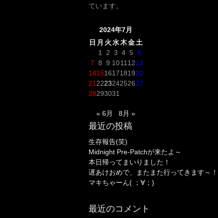
ています。
2024年7月
日
月
火
水
木
金
土
1
2
3
4
5
6
7
8
9
10
11
12
13
14
15
16
17
18
19
20
21
22
23
24
25
26
27
28
29
30
31
« 6月
8月 »
最近の投稿
生存報告(笑)
Midnight Pre-Patchが来たよ～
本日帰ってまいりました！
遅あけおめで、またまた行ってきます～！
マキちゃーん( ；∀；)
最近のコメント