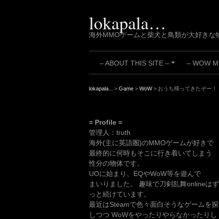
Skip
to
lokapala…
content
海外MMOゲームと柴犬と鳥類が大好きな
– ABOUT THIS SITE –
– WOW MY
+
lokapala...
>
Game
>
WoW
>
おうち帰ってきたぞー！
= Profile =
管理人：truth
海外(主に英語圏)のMMOゲームが好きで
最終的に何時もそこに行き着いてしまう
性分の物体です。
UOに始まり、EQやWoW等を遊んで
まいりました。 趣味で刀剣乱舞onlineはず
っと続けています。
最近はSteamで色々面白そうなゲームを探
しつつ WoWをやったりやらなかったりし