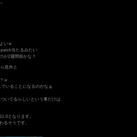
～
よいｗ
atch当たるみたい
のが2週間前かな？
たら意外と
年？ｗ
んでいることになるのかなぁ
染みついてるらしいという事だけは
11.0となります。
わるそうです。