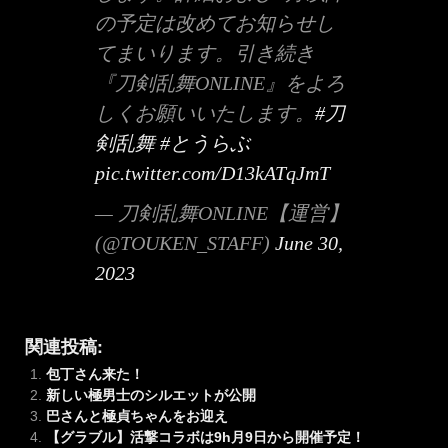
の予定は改めてお知らせし
てまいります。引き続き
『刀剣乱舞ONLINE』をよろ
しくお願いいたします。
#刀
剣乱舞
#とうらぶ
pic.twitter.com/D13kATqJmT
— 刀剣乱舞ONLINE【運営】
(@TOUKEN_STAFF)
June 30,
2023
関連投稿:
包丁さん来た！
新しい極男士のシルエットが公開
巴さんと極貞ちゃんをお迎え
【グラブル】活撃コラボは9h月9日から開催予定！