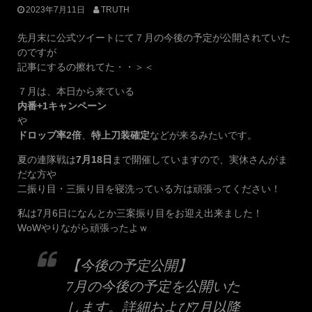
2023年7月11日
TRUTH
先月末に公式ツイートにて７月の今後の予定が公開されていた
のですが
記事にするの擦れてた・・＞＜
７月は、本日から来ている
内番+1キャンペーン
や
ドロップ率2倍
、
特上刀装確定
などが来るみたいです。
夏の連隊戦は
7月18日
まで開催していますので、実休さんがま
だな方や
二振り目・三振り目を寝洗っている方は頑張ってください！
私は7月6日になんとか三案振り目をお迎え出来ました！
WoWやりながら頑張ったよｗ
【今後の予定公開】
7月の今後の予定を公開いた
します。詳細および7月以降