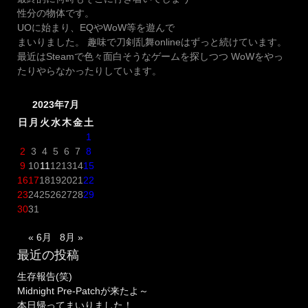
性分の物体です。
UOに始まり、EQやWoW等を遊んで
まいりました。 趣味で刀剣乱舞onlineはずっと続けています。
最近はSteamで色々面白そうなゲームを探しつつ WoWをやっ
たりやらなかったりしています。
2023年7月
日
月
火
水
木
金
土
1
2
3
4
5
6
7
8
9
10
11
12
13
14
15
16
17
18
19
20
21
22
23
24
25
26
27
28
29
30
31
« 6月
8月 »
最近の投稿
生存報告(笑)
Midnight Pre-Patchが来たよ～
本日帰ってまいりました！