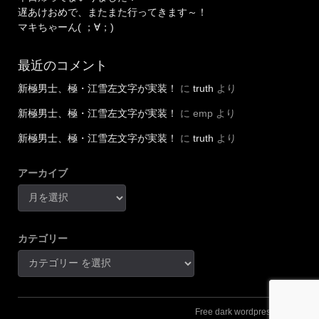
遅あけおめで、またまた行ってきます～！
マキちゃーん( ；∀；)
最近のコメント
新極男士、極・江雪左文字が実装！
に
truth
より
新極男士、極・江雪左文字が実装！
に
emp
より
新極男士、極・江雪左文字が実装！
に
truth
より
アーカイブ
カテゴリー
Free dark wordpress theme