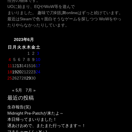
性分の物体です。
UOに始まり、EQやWoW等を遊んで
まいりました。 趣味で刀剣乱舞onlineはずっと続けています。
最近はSteamで色々面白そうなゲームを探しつつ WoWをやっ
たりやらなかったりしています。
2023年6月
日
月
火
水
木
金
土
1
2
3
4
5
6
7
8
9
10
11
12
13
14
15
16
17
18
19
20
21
22
23
24
25
26
27
28
29
30
« 5月
7月 »
最近の投稿
生存報告(笑)
Midnight Pre-Patchが来たよ～
本日帰ってまいりました！
遅あけおめで、またまた行ってきます～！
マキちゃーん( ；∀；)