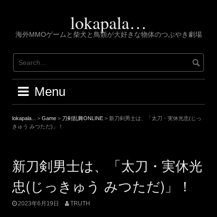
Skip
to
lokapala…
content
海外MMOゲームと柴犬と鳥類が大好きな物体のつぶやき劇場
Menu
lokapala...
>
Game
>
刀剣乱舞ONLINE
>
新刀剣男士は、「太刀・実休光忠(じっ
きゅう みつただ)」！
新刀剣男士は、「太刀・実休光
忠(じっきゅう みつただ)」！
2023年6月19日
TRUTH