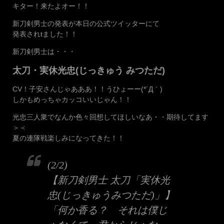
キター！来たよオー！！
新刀剣男士の発表が本日の公式ツイッターにて
発表されtました！！
新刀剣男士は・・・
太刀・実休光忠(じっきゅう みつただ)
CV！子安さんじゃあああ！！うひょーー(*´Д｀)
しかもめっちゃカッコいいじゃん！！
光忠三人衆でなんか色々回想してほしいなあ・・期待してます
＞＜
夏の連隊戦楽しみになってきた！！
(2/2)
【新刀剣男士 太刀「実休光
忠(じっきゅうみつただ)」】
「何か香る？ それは僕じ