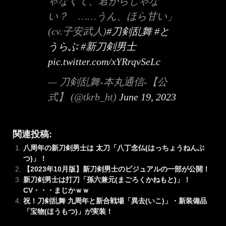
ゃなくて、君からじゃな
い？ ……うん、ほら甘い」
(cv.子安武人)
#刀剣乱舞
#と
うらぶ
#新刀剣男士
pic.twitter.com/xYRrqvSeLc
— 刀剣乱舞-本丸通信-【公
式】 (@tkrb_ht)
June 19, 2023
関連投稿:
八周年の新刀剣男士は 太刀「八丁念仏(はっちょうねんぶ
つ)」！
【2023年10月版】新刀剣男士のビジュアルの一部が公開！
新刀剣男士は打刀「孫六兼元(まごろくかねもと)」！
CV・・・まじかｗｗ
祝！刀剣乱舞 九周年と新合戦場「異去(いこ)」・新装備品
「宝物(ほうもつ)」が実装！