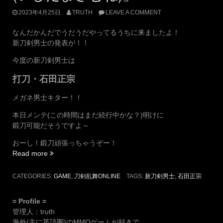
ョ
2023年4月25日
TRUTH
LEAVE A COMMENT
ン
ア
なんだかんだでうだうだやってるうちに来ましたよ！
ッ
新刀剣男士の発表が！！
プ
第
今度の新刀剣男士は
二
打刀・石田正宗
弾」
と
メガネ男士キター！！
期
間
本日メンテ(この時間はまだ続行中かな？)明けに
限
鍛刀可能だそうですよ～
定
おーし！鍛刀頑張っちゃうぞー！
鍛
“新
Read more
刀
刀
イ
剣
ベ
CATEGORIES:
GAME
,
刀剣乱舞ONLINE
TAGS:
新刀剣男士
,
石田正宗
男
ン
士
ト、
= Profile =
は
そ
管理人：truth
打
の
海外(主に英語圏)のMMOゲームが好きで