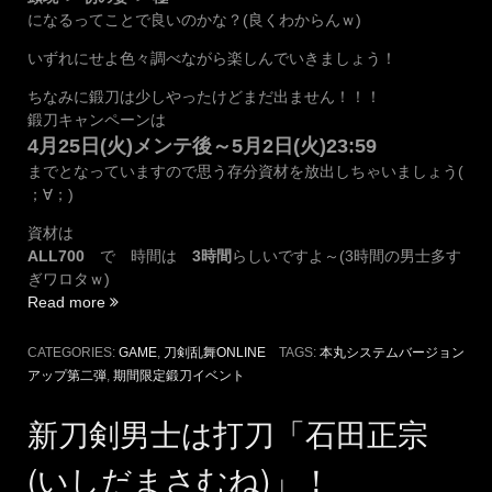
になるってことで良いのかな？(良くわからんｗ)
いずれにせよ色々調べながら楽しんでいきましょう！
ちなみに鍛刀は少しやったけどまだ出ません！！！
鍛刀キャンペーンは
4月25日(火)メンテ後～5月2日(火)23:59
までとなっていますので思う存分資材を放出しちゃいましょう(
；∀；)
資材は
ALL700
で 時間は
3時間
らしいですよ～(3時間の男士多す
ぎワロタｗ)
“「本
Read more
丸
シ
CATEGORIES:
GAME
,
刀剣乱舞ONLINE
TAGS:
本丸システムバージョン
ス
アップ第二弾
,
期間限定鍛刀イベント
テ
ム
新刀剣男士は打刀「石田正宗
バ
ー
(いしだまさむね)」！
ジ