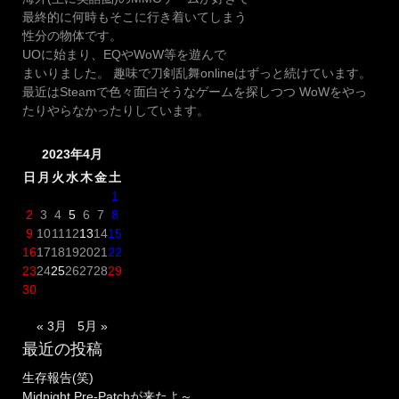
刀
他
最終的に何時もそこに行き着いてしまう
「石
も
性分の物体です。
田
ろ
UOに始まり、EQやWoW等を遊んで
正
も
まいりました。 趣味で刀剣乱舞onlineはずっと続けています。
宗
ろ
最近はSteamで色々面白そうなゲームを探しつつ WoWをやっ
(い
来
たりやらなかったりしています。
し
ま
だ
し
2023年4月
ま
た
さ
よ！！”
日
月
火
水
木
金
土
む
1
ね)」！”
2
3
4
5
6
7
8
9
10
11
12
13
14
15
16
17
18
19
20
21
22
23
24
25
26
27
28
29
30
« 3月
5月 »
最近の投稿
生存報告(笑)
Midnight Pre-Patchが来たよ～