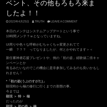
ベント、その他もろもろ来ま
したよ！！
2023年4月25日
TRUTH
LEAVE A COMMENT
本日のメンテはシステムアップデートという事で
10時間メンテ？ｗとなっていますね。
UI周りや色々な呼称がむちゃくちゃ変更されてて
一瞬 ？？？ ってなりましたが、何とかやれてます＞＜
新任審神者応援プレゼントや、例の「初の姿」経験値二倍キャ
ンペーンとか
有るみたいなのでこの機会に是非参加してみるのも良いかもし
れません！
*「初の姿(うぶのすがた)」
顕現時から極の修行に行くまでの形態の事。
今までは
顕現 ＞ 特 ＞ 極
だったのが
顕現 ＞ 初の姿 ＞ 極