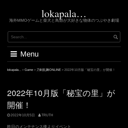
Skip
to
lokapala…
content
海外MMOゲームと柴犬と鳥類が大好きな物体のつぶやき劇場
Menu
lokapala...
>
Game
>
刀剣乱舞ONLINE
>
2022年10月版「秘宝の里」が開催！
2022年10月版「秘宝の里」が
開催！
2022年10月5日
TRUTH
昨日のメンテナンス後よりイベント