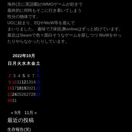
海外(主に英語圏)のMMOゲームが好きで
最終的に何時もそこに行き着いてしまう
性分の物体です。
UOに始まり、EQやWoW等を遊んで
まいりました。 趣味で刀剣乱舞onlineはずっと続けています。
最近はSteamで色々面白そうなゲームを探しつつ WoWをやっ
たりやらなかったりしています。
2022年10月
日
月
火
水
木
金
土
1
2
3
4
5
6
7
8
9
10
11
12
13
14
15
16
17
18
19
20
21
22
23
24
25
26
27
28
29
30
31
« 9月
11月 »
最近の投稿
生存報告(笑)