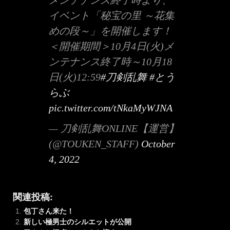
メンテナンス終了時より、
イベント「秘宝の里 ～花集
めの段～」を開催します！
＜開催期間＞10月4日(火)メ
ンテナンス終了時～10月18
日(火)12:59
#刀剣乱舞
#とう
らぶ
pic.twitter.com/tNkaMyWJNA
— 刀剣乱舞ONLINE【運営】
(@TOUKEN_STAFF)
October
4, 2022
関連投稿:
包丁さん来た！
新しい極男士のシルエットが公開