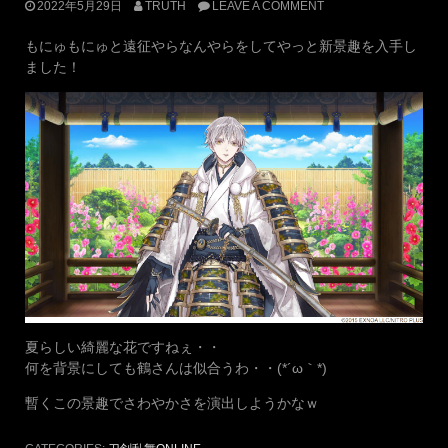
2022年5月29日
TRUTH
LEAVE A COMMENT
もにゅもにゅと遠征やらなんやらをしてやっと新景趣を入手し
ました！
夏らしい綺麗な花ですねぇ・・
何を背景にしても鶴さんは似合うわ・・(*´ω｀*)
暫くこの景趣でさわやかさを演出しようかなｗ