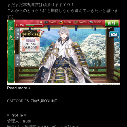
まだまだ本丸運営は頑張りますＹＯ！
これからのとうらぶにも期待しながら遊んでいきたいと思いま
す:)
“弊
Read more
本
丸
CATEGORIES:
刀剣乱舞ONLINE
は
本
= Profile =
日
管理人：truth
「就