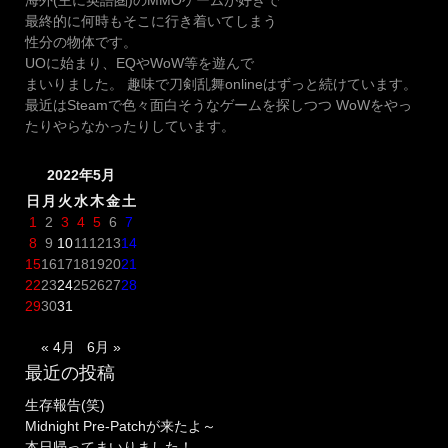
海外(主に英語圏)のMMOゲームが好きで
任
最終的に何時もそこに行き着いてしまう
七
性分の物体です。
周
UOに始まり、EQやWoW等を遊んで
年」
まいりました。 趣味で刀剣乱舞onlineはずっと続けています。
を
最近はSteamで色々面白そうなゲームを探しつつ WoWをやっ
迎
たりやらなかったりしています。
え
ま
2022年5月
し
た！”
日
月
火
水
木
金
土
1
2
3
4
5
6
7
8
9
10
11
12
13
14
15
16
17
18
19
20
21
22
23
24
25
26
27
28
29
30
31
« 4月
6月 »
最近の投稿
生存報告(笑)
Midnight Pre-Patchが来たよ～
本日帰ってまいりました！