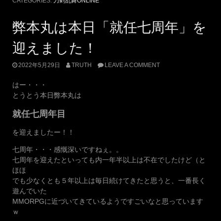
CATEGORIES:
刀剣乱舞ONLINE
弊本丸は本日「就任七周年」を
迎えました！
2022年5月29日
TRUTH
LEAVE A COMMENT
はー・・・
とうとう本日弊本丸は
就任七周年目
を迎えましたー！！
七周年・・・感慨深いですねぇ。。
七周年を迎えたといっても内一年半以上は不在でしたけど（と
ほほ
でも少なくとも５年以上は毎日続けてきたと思うと、一番長く
遊んでいた
MMORPGに近づいてきているようですごいなと思っています
ｗ