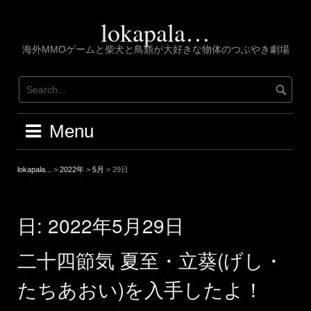
Skip
to
lokapala…
content
海外MMOゲームと柴犬と鳥類が大好きな物体のつぶやき劇場
Menu
lokapala...
>
2022年
>
5月
>
29日
日:
2022年5月29日
二十四節気 夏至・立葵(げし・
たちあおい)を入手したよ！