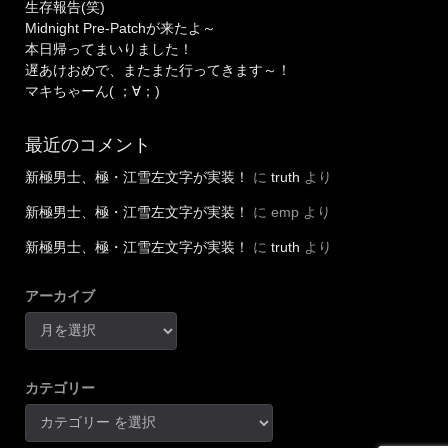
生存報告(笑)
Midnight Pre-Patchが来たよ～
本日帰ってまいりました！
遅あけおめで、またまた行ってきます～！
マキちゃーん( ；∀；)
最近のコメント
新極男士、極・江雪左文字が実装！
に
truth
より
新極男士、極・江雪左文字が実装！
に
emp
より
新極男士、極・江雪左文字が実装！
に
truth
より
アーカイブ
カテゴリー