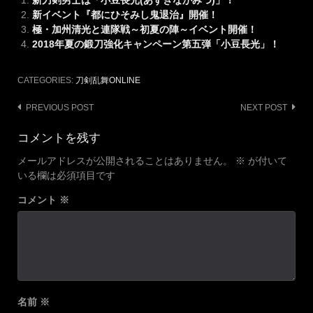
新刀剣男士は「小豆長光(あずきながみつ)」！
新イベント『都にひそみし鬼退治』開催！
極・加州清光と連隊戦～初夏の陣～イベント開催！
2018年夏の鍛刀強化キャンペーン第五弾「小豆長光」！
CATEGORIES:
刀剣乱舞ONLINE
Post
PREVIOUS POST
NEXT POST
navigation
コメントを残す
メールアドレスが公開されることはありません。
※
が付いて
いる欄は必須項目です
コメント
※
名前
※