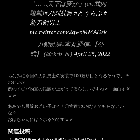
「……天下は夢か」(cv.武内
駿輔)
#刀剣乱舞
#とうらぶ
#
新刀剣男士
pic.twitter.com/2gwnMMADzk
— 刀剣乱舞-本丸通信-【公
式】 (@tkrb_ht)
April 25, 2022
ちなみに今回の刀剣男士の実装で100振り目となるそうで、そ
のせいか
例のイ〇バ物置の話題が上がってるらしいですねｗ 面白すぎ
ｗｗ
ああでも最近お若い子はイナ〇物置のCMなんて知らないか
な？
おばちゃんにはツボるのですｗｗ
関連投稿: