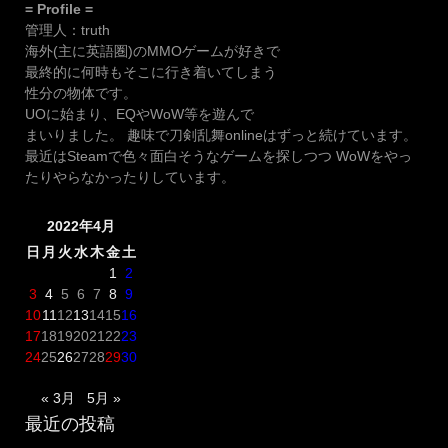
= Profile =
管理人：truth
海外(主に英語圏)のMMOゲームが好きで
最終的に何時もそこに行き着いてしまう
性分の物体です。
UOに始まり、EQやWoW等を遊んで
まいりました。 趣味で刀剣乱舞onlineはずっと続けています。
最近はSteamで色々面白そうなゲームを探しつつ WoWをやっ
たりやらなかったりしています。
2022年4月
日
月
火
水
木
金
土
1
2
3
4
5
6
7
8
9
10
11
12
13
14
15
16
17
18
19
20
21
22
23
24
25
26
27
28
29
30
« 3月
5月 »
最近の投稿