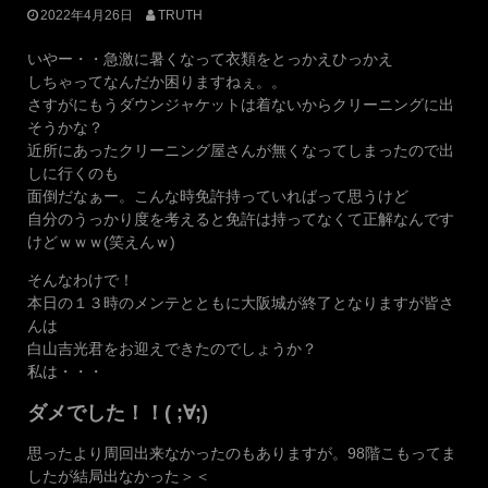
2022年4月26日
TRUTH
いやー・・急激に暑くなって衣類をとっかえひっかえ
しちゃってなんだか困りますねぇ。。
さすがにもうダウンジャケットは着ないからクリーニングに出
そうかな？
近所にあったクリーニング屋さんが無くなってしまったので出
しに行くのも
面倒だなぁー。こんな時免許持っていればって思うけど
自分のうっかり度を考えると免許は持ってなくて正解なんです
けどｗｗｗ(笑えんｗ)
そんなわけで！
本日の１３時のメンテとともに大阪城が終了となりますが皆さ
んは
白山吉光君をお迎えできたのでしょうか？
私は・・・
ダメでした！！( ;∀;)
思ったより周回出来なかったのもありますが。98階こもってま
したが結局出なかった＞＜