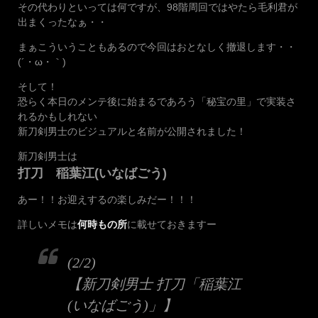
その代わりといっては何ですが、98階周回ではやたら毛利君が
出まくったなぁ・・
まぁこういうこともあるので今回はおとなしく撤退します・・
(´・ω・｀)
そして！
恐らく本日のメンテ後に始まるであろう「秘宝の里」で実装さ
れるかもしれない
新刀剣男士のビジュアルと名前が公開されました！
新刀剣男士は
打刀 稲葉江(いなばごう)
あー！！お迎えするの楽しみだー！！！
詳しいメモは
何時もの所
に載せておきますー
(2/2)
【新刀剣男士 打刀「稲葉江
(いなばごう)」】