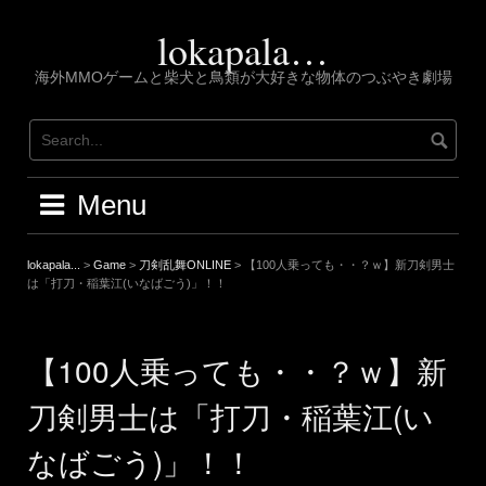
Skip
to
lokapala…
content
海外MMOゲームと柴犬と鳥類が大好きな物体のつぶやき劇場
Menu
lokapala...
>
Game
>
刀剣乱舞ONLINE
>
【100人乗っても・・？ｗ】新刀剣男士
は「打刀・稲葉江(いなばごう)」！！
【100人乗っても・・？ｗ】新
刀剣男士は「打刀・稲葉江(い
なばごう)」！！