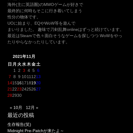
海外(主に英語圏)のMMOゲームが好きで
最終的に何時もそこに行き着いてしまう
性分の物体です。
UOに始まり、EQやWoW等を遊んで
まいりました。 趣味で刀剣乱舞onlineはずっと続けています。
最近はSteamで色々面白そうなゲームを探しつつ WoWをやっ
たりやらなかったりしています。
2021年11月
日
月
火
水
木
金
土
1
2
3
4
5
6
7
8
9
10
11
12
13
14
15
16
17
18
19
20
21
22
23
24
25
26
27
28
29
30
« 10月
12月 »
最近の投稿
生存報告(笑)
Midnight Pre-Patchが来たよ～