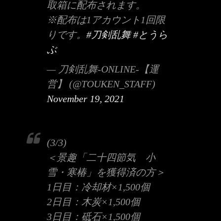
取箱に配布されます。
※配布は1アカウント1回限
りです。
#刀剣乱舞
#とうら
ぶ
— 刀剣乱舞-ONLINE-【運
営】 (@TOUKEN_STAFF)
November 19, 2021
(3/3)
＜景趣「二十四節気 小
雪・寒椿」を獲得済の方＞
1日目：冷却材×1,500個
2日目：木炭×1,500個
3日目：砥石×1,500個