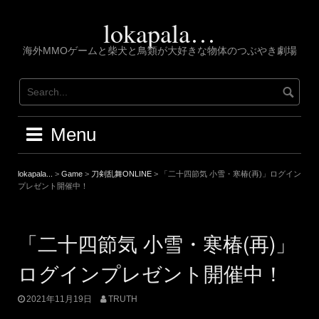
Skip
to
lokapala…
content
海外MMOゲームと柴犬と鳥類が大好きな物体のつぶやき劇場
Menu
lokapala...
>
Game
>
刀剣乱舞ONLINE
>
「二十四節気 小雪・寒椿(再)」ログイン
プレゼント開催中！
「二十四節気 小雪・寒椿(再)」
ログインプレゼント開催中！
2021年11月19日
TRUTH