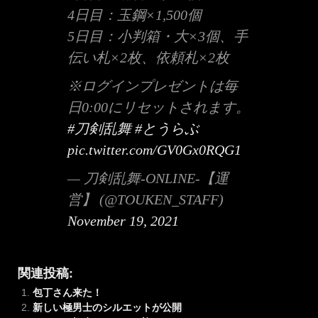
4日目：玉鋼×1,500個
5日目：小判箱・大×3個、手
伝い札×2枚、依頼札×2枚
※ログインプレゼントは毎
日0:00にリセットされます。
#刀剣乱舞
#とうらぶ
pic.twitter.com/GV0Gx0RQG1
— 刀剣乱舞-ONLINE-【運
営】 (@TOUKEN_STAFF)
November 19, 2021
関連投稿:
包丁さん来た！
新しい極男士のシルエットが公開