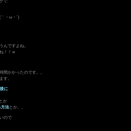
かで
｀・ω・´)
うんですよね。
ね！！ｗ
時間かかったのです。。
ます。
ル後に
とか
る方法
とか。。
いので