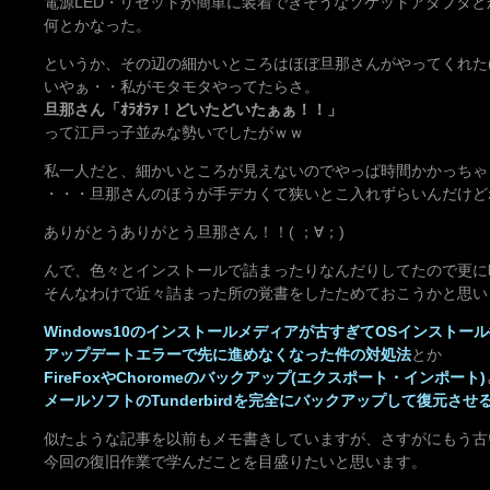
電源LED・リセットが簡単に装着できそうなソケットアダプタと
何とかなった。
というか、その辺の細かいところはほぼ旦那さんがやってくれた(
いやぁ・・私がモタモタやってたらさ。
旦那さん「ｵﾗｵﾗｧ！どいたどいたぁぁ！！」
って江戸っ子並みな勢いでしたがｗｗ
私一人だと、細かいところが見えないのでやっぱ時間かかっちゃ
・・・旦那さんのほうが手デカくて狭いとこ入れずらいんだけど
ありがとうありがとう旦那さん！！( ；∀；)
んで、色々とインストールで詰まったりなんだりしてたので更に
そんなわけで近々詰まった所の覚書をしたためておこうかと思い
Windows10のインストールメディアが古すぎてOSインストー
アップデートエラーで先に進めなくなった件の対処法
とか
FireFoxやChoromeのバックアップ(エクスポート・インポート)
メールソフトのTunderbirdを完全にバックアップして復元させ
似たような記事を以前もメモ書きしていますが、さすがにもう古
今回の復旧作業で学んだことを目盛りたいと思います。