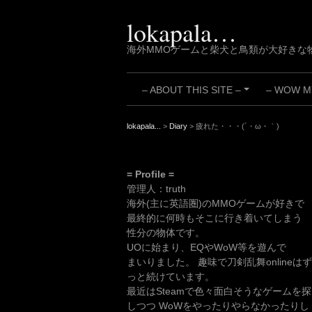
Skip
to
lokapala…
content
海外MMOゲームと柴犬と鳥類が大好きな
– ABOUT THIS SITE –
– WOW MY
+
lokapala...
>
Diary
>
疲れた・・・(´・ω・｀)
= Profile =
管理人：truth
海外(主に英語圏)のMMOゲームが好きで
最終的に何時もそこに行き着いてしまう
性分の物体です。
UOに始まり、EQやWoW等を遊んで
まいりました。 趣味で刀剣乱舞onlineはず
っと続けています。
最近はSteamで色々面白そうなゲームを探
しつつ WoWをやったりやらなかったりし