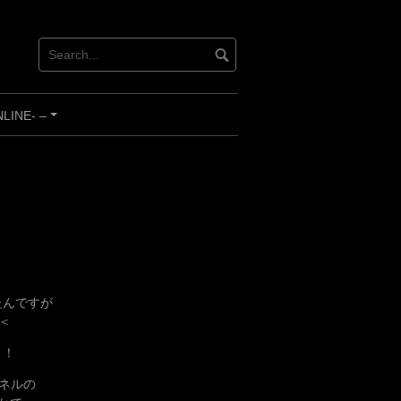
INE- –
+
たんですが
＜
！！
ネルの