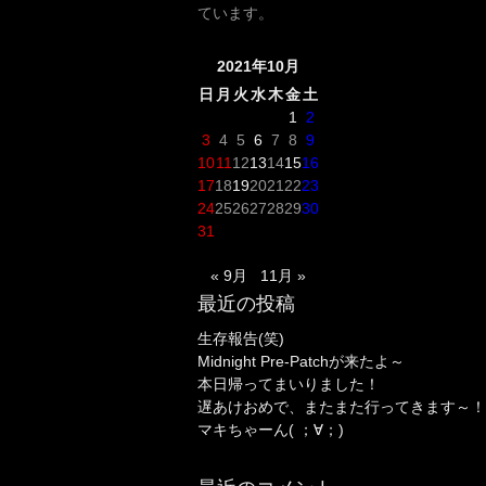
ています。
2021年10月
日
月
火
水
木
金
土
1
2
3
4
5
6
7
8
9
10
11
12
13
14
15
16
17
18
19
20
21
22
23
24
25
26
27
28
29
30
31
« 9月
11月 »
最近の投稿
生存報告(笑)
Midnight Pre-Patchが来たよ～
本日帰ってまいりました！
遅あけおめで、またまた行ってきます～！
マキちゃーん( ；∀；)
最近のコメント