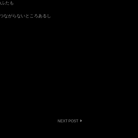
のふたも
ブつながらないところあるし
NEXT POST