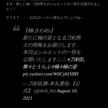
まず、新しい極・刀剣男士のシルエットの一部が公開されまし
た！！
さてさて・・・お次はいったい誰なんでしょうね～
【極(きわめ)】
新たに極の姿となる刀剣男
士の情報をお届けします。
本日はシルエットの一部を
公開いたします△△
#刀剣乱
舞
#とうらぶ
#極
#極の姿
pic.twitter.com/W6Cyhl3IBY
— 刀剣乱舞-本丸通信-【公
式】 (@tkrb_ht)
August 10,
2021