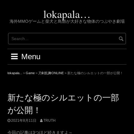
Skip
to
lokapala…
content
海外MMOゲームと柴犬と鳥類が大好きな物体のつぶやき劇場
Menu
lokapala...
>
Game
>
刀剣乱舞ONLINE
>
新たな極のシルエットの一部が公開！
新たな極のシルエットの一部
が公開！
2021年8月11日
TRUTH
今回の記事は3つほど続きますよ～