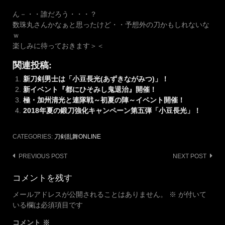
ん－・・誰だろう・・・？
数珠丸さんかなぁと思ったけど・・予想外の刀かもしれないな
ｗ
楽しみに待っておきます＞＜
関連投稿:
新刀剣男士は「小豆長光(あずきながみつ)」！
新イベント『都にひそみし鬼退治』開催！
極・加州清光と連隊戦～初夏の陣～イベント開催！
2018年夏の鍛刀強化キャンペーン第五弾「小豆長光」！
CATEGORIES:
刀剣乱舞ONLINE
Post
PREVIOUS POST
NEXT POST
navigation
コメントを残す
メールアドレスが公開されることはありません。
※
が付いて
いる欄は必須項目です
コメント
※