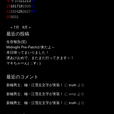
8
9
10
11
12
13
14
15
16
17
18
19
20
21
22
23
24
25
26
27
28
29
30
31
« 7月
9月 »
最近の投稿
生存報告(笑)
Midnight Pre-Patchが来たよ～
本日帰ってまいりました！
遅あけおめで、またまた行ってきます～！
マキちゃーん( ；∀；)
最近のコメント
新極男士、極・江雪左文字が実装！
に
truth
より
新極男士、極・江雪左文字が実装！
に
emp
より
新極男士、極・江雪左文字が実装！
に
truth
より