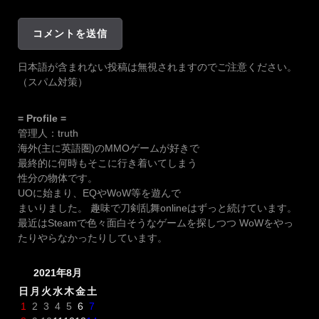
日本語が含まれない投稿は無視されますのでご注意ください。
（スパム対策）
= Profile =
管理人：truth
海外(主に英語圏)のMMOゲームが好きで
最終的に何時もそこに行き着いてしまう
性分の物体です。
UOに始まり、EQやWoW等を遊んで
まいりました。 趣味で刀剣乱舞onlineはずっと続けています。
最近はSteamで色々面白そうなゲームを探しつつ WoWをやっ
たりやらなかったりしています。
2021年8月
日
月
火
水
木
金
土
1
2
3
4
5
6
7