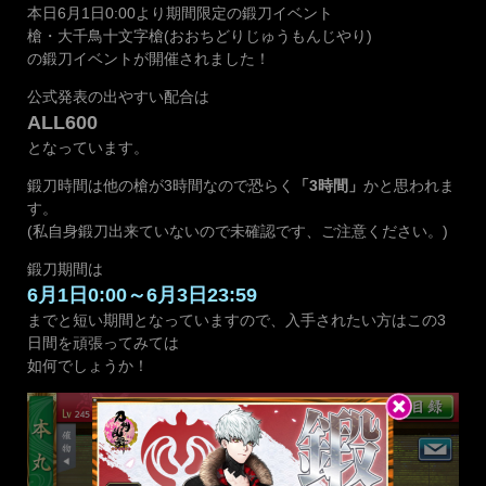
本日6月1日0:00より期間限定の鍛刀イベント
槍・大千鳥十文字槍(おおちどりじゅうもんじやり)
の鍛刀イベントが開催されました！
公式発表の出やすい配合は
ALL600
となっています。
鍛刀時間は他の槍が3時間なので恐らく
「3時間」
かと思われま
す。
(私自身鍛刀出来ていないので未確認です、ご注意ください。)
鍛刀期間は
6月1日0:00～6月3日23:59
までと短い期間となっていますので、入手されたい方はこの3
日間を頑張ってみては
如何でしょうか！