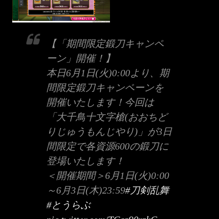
【「期間限定鍛刀キャンペ
ーン」開催！】
本日6月1日(火)0:00より、期
間限定鍛刀キャンペーンを
開催いたします！今回は
「大千鳥十文字槍(おおちど
りじゅうもんじやり)」が3日
間限定で各資源600の鍛刀に
登場いたします！
＜開催期間＞6月1日(火)0:00
～6月3日(木)23:59
#刀剣乱舞
#とうらぶ