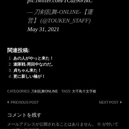
pic.twitter.com/TCaz90rzkC
— 刀剣乱舞-ONLINE-【運
営】 (@TOUKEN_STAFF)
May 31, 2021
関連投稿:
あの人がやっと来た！
連隊戦-周回中なのだ。
貞ちゃん来た！
更に新しい極が！
CATEGORIES:
刀剣乱舞ONLINE
TAGS:
大千鳥十文字槍
Post
PREVIOUS POST
NEXT POST
navigation
コメントを残す
メールアドレスが公開されることはありません。
※
が付いて