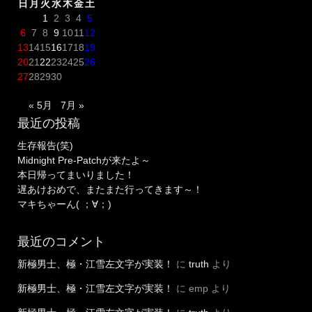
日
月
火
水
木
金
土
1
2
3
4
5
6
7
8
9
10
11
12
13
14
15
16
17
18
19
20
21
22
23
24
25
26
27
28
29
30
« 5月
7月 »
最近の投稿
生存報告(笑)
Midnight Pre-Patchが来たよ～
本日帰ってまいりました！
遅あけおめで、またまた行ってきます～！
マキちゃーん( ；∀；)
最近のコメント
新極男士、極・江雪左文字が実装！
に
truth
より
新極男士、極・江雪左文字が実装！
に
emp
より