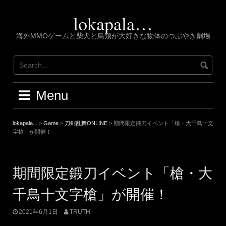
Skip
to
lokapala…
content
海外MMOゲームと柴犬と鳥類が大好きな物体のつぶやき劇場
Menu
lokapala...
>
Game
>
刀剣乱舞ONLINE
>
期間限定鍛刀イベント「槍・大千鳥十文
字槍」が開催！
期間限定鍛刀イベント「槍・大
千鳥十文字槍」が開催！
2021年6月1日
TRUTH