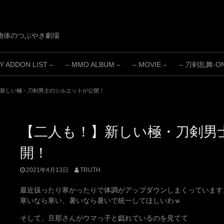
物体のつぶやき劇場
 ADDON LIST –
– MMO ALBUM –
– MOVIE –
– 刀剣乱舞-ONL
新しい極・刀剣男士のシルエットが公開！
【二人も！】新しい極・刀剣男
開！
2021年4月13日
TRUTH
最近扱ったり寒かったりで体調がアップダウンしまくっています
寒いなら寒い、暑いなら暑いで統一してほしいわｗ
そして、旦那さんがウマっ子と戯れているのを見てて