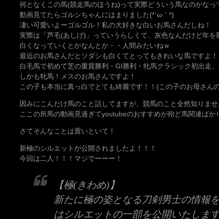
何となくこの馬(競走馬のほうね)って実際どういう馬なのかなっ
動画見てたらゴルシちゃんにはまりました(*´ω｀*)
凄い可愛いよーゴルゴル！私の大好きな白いお馬さんだしね！
実際は「芦毛(あしげ)」っていうらしくて、灰色なんだけど年を
白くなっていくとかなんとか・・人間みたいねｗ
最近のお馬さんだとソダシも白くてとってもきれいな馬ですよ！
白毛馬で初めて芝の重賞勝利・GI勝利・牝馬クラシック初出走
しかも牝馬！メスのお馬さんですよ！
この子も本当に真っ白でとても綺麗です！！(この子のお母さんの
因みにこんだけ馬のこと話してますが、競馬のこと全然知りませ
ここの所馬の動画見過ぎてyoutubeのおすすめが殆ど馬関連ばか
さてそんなことは置いといて！
新極のシルエットが公開されましたよ！！！
今回は二人！！！マジでーーー！
【極(きわめ)】
新たに極の姿となる刀剣男士の情報
はシルエットの一部を公開いたしま