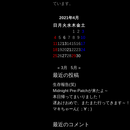
ています。
2021年4月
日
月
火
水
木
金
土
1
2
3
4
5
6
7
8
9
10
11
12
13
14
15
16
17
18
19
20
21
22
23
24
25
26
27
28
29
30
« 3月
5月 »
最近の投稿
生存報告(笑)
Midnight Pre-Patchが来たよ～
本日帰ってまいりました！
遅あけおめで、またまた行ってきます～！
マキちゃーん( ；∀；)
最近のコメント