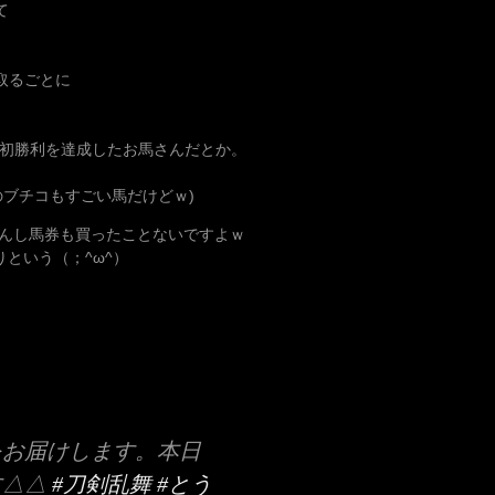
て
取るごとに
、初勝利を達成したお馬さんだとか。
ブチコもすごい馬だけどｗ)
んし馬券も買ったことないですよｗ
りという（；^ω^）
をお届けします。本日
す△△
#刀剣乱舞
#とう