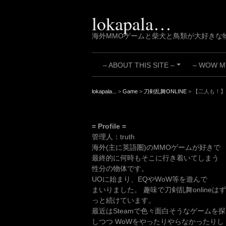
Skip
to
lokapala…
content
海外MMOゲームと柴犬と鳥類が大好きな
– ABOUT THIS SITE –
– WOW MY
+
lokapala...
>
Game
>
刀剣乱舞ONLINE
>
【二人も！】
= Profile =
管理人：truth
海外(主に英語圏)のMMOゲームが好きで
最終的に何時もそこに行き着いてしまう
性分の物体です。
UOに始まり、EQやWoW等を遊んで
まいりました。 趣味で刀剣乱舞onlineはず
っと続けています。
最近はSteamで色々面白そうなゲームを探
しつつ WoWをやったりやらなかったりし