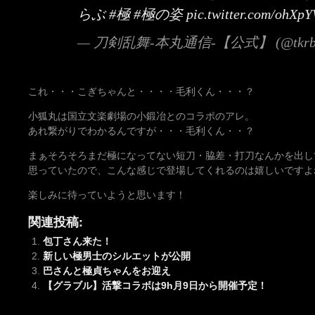
らぶ
#極
#極の姿
pic.twitter.com/ohX
— 刀剣乱舞-本丸通信-【公式】 (@tkrb_
これ・・・こぎちゃんと・・・・毛利くん・・・？
小狐丸は国立文楽劇場の小鍛冶とのコラボのアレ。
あれ繋がりでわかるんですが・・・毛利くん・・？
まぁそろそろまだ極になってない短刀・脇差・打刀なんかを出し
思っていたので、こんな感じで登場してくれるのは嬉しいですよ
楽しみに待っていようと思います！
関連投稿:
包丁さん来た！
新しい極男士のシルエットが公開
巴さんと極貞ちゃんをお迎え
【グラブル】活撃コラボは9h月9日から開催予定！