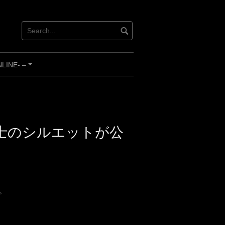
INE- –
+
士のシルエットが公
。