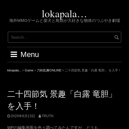
Skip
to
lokapala…
content
海外MMOゲームと柴犬と鳥類が大好きな物体のつぶやき劇場
Menu
lokapala...
>
Game
>
刀剣乱舞ONLINE
>
二十四節気 景趣「白露 竜胆」 を入手！
二十四節気 景趣「白露 竜胆」
を入手！
2020年8月13日
TRUTH
WPの編集画面を色々調べてみたんですが、どうも