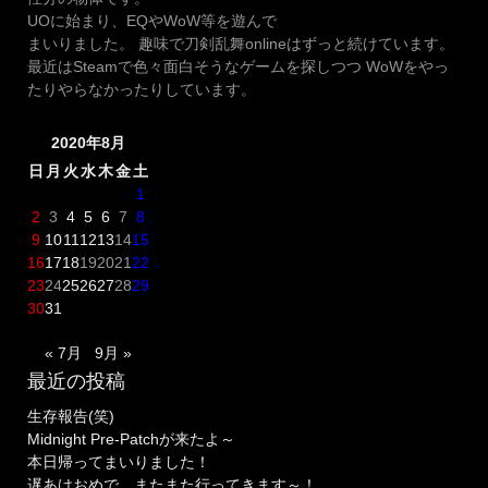
UOに始まり、EQやWoW等を遊んで
まいりました。 趣味で刀剣乱舞onlineはずっと続けています。
最近はSteamで色々面白そうなゲームを探しつつ WoWをやっ
たりやらなかったりしています。
2020年8月
日
月
火
水
木
金
土
1
2
3
4
5
6
7
8
9
10
11
12
13
14
15
16
17
18
19
20
21
22
23
24
25
26
27
28
29
30
31
« 7月
9月 »
最近の投稿
生存報告(笑)
Midnight Pre-Patchが来たよ～
本日帰ってまいりました！
遅あけおめで、またまた行ってきます～！