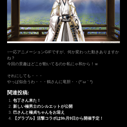
↑一応アニメーションGIFですが、何か変わった動きありますか
ね？
今回の景趣はどこが動いてるのか私にゃ和から！ｗ
それにしても・・・
やっぱ似合うわ・・・鶴さんに竜胆・・(*´ω｀*)
関連投稿:
包丁さん来た！
新しい極男士のシルエットが公開
巴さんと極貞ちゃんをお迎え
【グラブル】活撃コラボは9h月9日から開催予定！