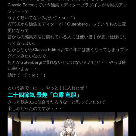
Classic Editorっていう編集エディタープラグインが今回のアッ
プデートで
うまく動いてないみたい(´・ω・｀)
WP5.0から編集エディターが「Gutenberg」っていうものに変
更になって
昔からの編集方法に慣れている人には使い勝手が悪い仕様にな
ってるっぽい。
しかしながらClassic Editorは2021年には無くなってしまうプラ
グインみたいなので
何とかGutenbergに慣れないといけないんだけど・・やっぱ使
い辛いよぉ・・
助けてー(´；ω；｀)
という訳で！は～、やっと手に入れたぜ！
二十四節気 景趣「白露 竜胆」
きっと鶴さんに似合うだろうなーと思っていたので
楽しみだったのですが・・・