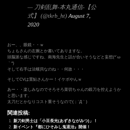
— 刀剣乱舞-本丸通信-【公
式】 (@tkrb_ht)
August 7,
2020
おー、、眼鏡・・ｗ
ちょもさんの左腕とか書いてありますな。
頭脳派な感じですね、南海先生と話が合いそうなどと妄想(*´ω
｀*)
そして右手は法螺貝なのね・・何故・・・
そしてCVは置鮎さんかー！イケボやんｗ
あー・・楽しみなのでそろそろ菜切ちゃんの鍛刀を控えようか
と思います。
太刀だとかなりコスト重そうなので(；´Д｀)
関連投稿:
新刀剣男士は「小豆長光(あずきながみつ)」！
新イベント『都にひそみし鬼退治』開催！