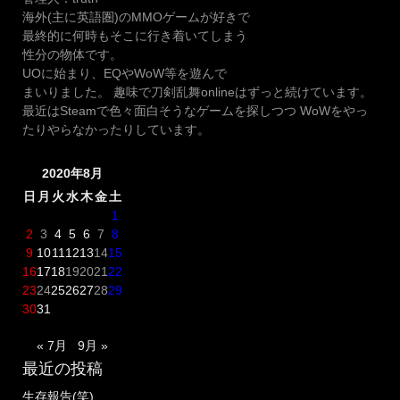
海外(主に英語圏)のMMOゲームが好きで
最終的に何時もそこに行き着いてしまう
性分の物体です。
UOに始まり、EQやWoW等を遊んで
まいりました。 趣味で刀剣乱舞onlineはずっと続けています。
最近はSteamで色々面白そうなゲームを探しつつ WoWをやっ
たりやらなかったりしています。
2020年8月
日
月
火
水
木
金
土
1
2
3
4
5
6
7
8
9
10
11
12
13
14
15
16
17
18
19
20
21
22
23
24
25
26
27
28
29
30
31
« 7月
9月 »
最近の投稿
生存報告(笑)