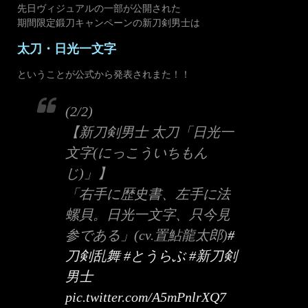
先日ヴィジュアルの一部が公開された
期間限定鍛刀キャンペーンの新刀剣男士は
太刀・日光一文字
ということが公式から発表されまた！！
(2/2)
【新刀剣男士 太刀「日光一
文字(にっこういちもん
じ)」】
「右手に歴史書、左手に法
螺貝。日光一文字、只今見
参である」(cv.置鮎龍太郎)
#
刀剣乱舞
#とうらぶ
#新刀剣
男士
pic.twitter.com/A5mPnlrXQ7