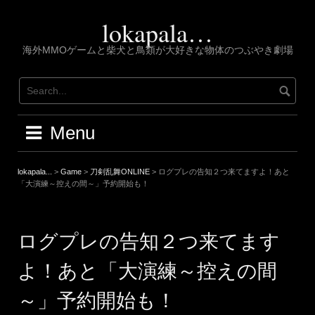
Skip
to
lokapala…
content
海外MMOゲームと柴犬と鳥類が大好きな物体のつぶやき劇場
Menu
lokapala...
>
Game
>
刀剣乱舞ONLINE
>
ログプレの告知２つ来てますよ！あと
「大演練～控えの間～」予約開始も！
ログプレの告知２つ来てます
よ！あと「大演練～控えの間
～」予約開始も！