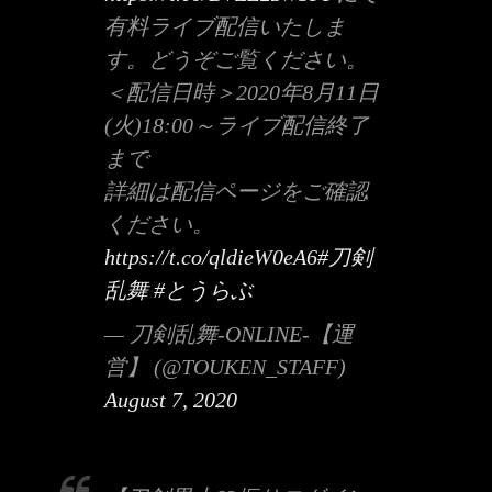
有料ライブ配信いたしま
す。どうぞご覧ください。
＜配信日時＞2020年8月11日
(火)18:00～ライブ配信終了
まで
詳細は配信ページをご確認
ください。
https://t.co/qldieW0eA6
#刀剣
乱舞
#とうらぶ
— 刀剣乱舞-ONLINE-【運
営】 (@TOUKEN_STAFF)
August 7, 2020