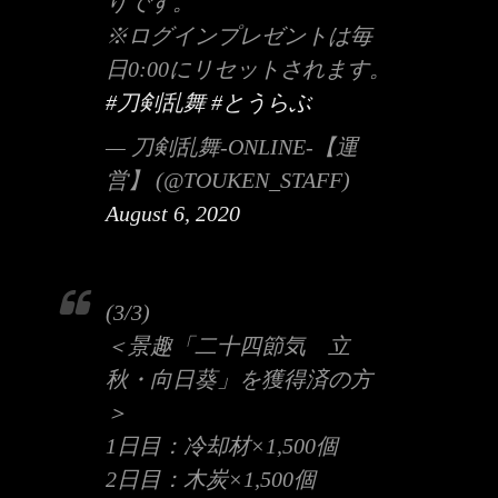
りです。
※ログインプレゼントは毎
日0:00にリセットされます。
#刀剣乱舞
#とうらぶ
— 刀剣乱舞-ONLINE-【運
営】 (@TOUKEN_STAFF)
August 6, 2020
(3/3)
＜景趣「二十四節気 立
秋・向日葵」を獲得済の方
＞
1日目：冷却材×1,500個
2日目：木炭×1,500個