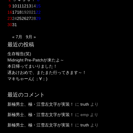
9
10
11
12
13
14
15
16
17
18
19
20
21
22
23
24
25
26
27
28
29
30
31
« 7月
9月 »
最近の投稿
生存報告(笑)
Midnight Pre-Patchが来たよ～
本日帰ってまいりました！
遅あけおめで、またまた行ってきます～！
マキちゃーん( ；∀；)
最近のコメント
新極男士、極・江雪左文字が実装！
に
truth
より
新極男士、極・江雪左文字が実装！
に
emp
より
新極男士、極・江雪左文字が実装！
に
truth
より