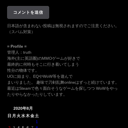
日本語が含まれない投稿は無視されますのでご注意ください。
（スパム対策）
= Profile =
管理人：truth
海外(主に英語圏)のMMOゲームが好きで
最終的に何時もそこに行き着いてしまう
性分の物体です。
UOに始まり、EQやWoW等を遊んで
まいりました。 趣味で刀剣乱舞onlineはずっと続けています。
最近はSteamで色々面白そうなゲームを探しつつ WoWをやっ
たりやらなかったりしています。
2020年8月
日
月
火
水
木
金
土
1
2
3
4
5
6
7
8