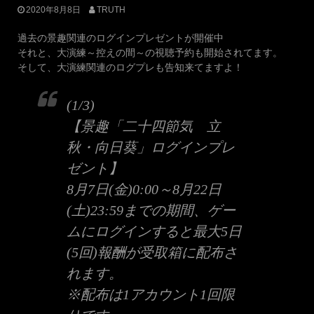
2020年8月8日
TRUTH
過去の景趣関連のログインプレゼントが開催中
それと、大演練～控えの間～の視聴予約も開始されてます。
そして、大演練関連のログプレも告知来てますよ！
(1/3)
【景趣「二十四節気 立
秋・向日葵」ログインプレ
ゼント】
8月7日(金)0:00～8月22日
(土)23:59までの期間、ゲー
ムにログインすると最大5日
(5回)報酬が受取箱に配布さ
れます。
※配布は1アカウント1回限