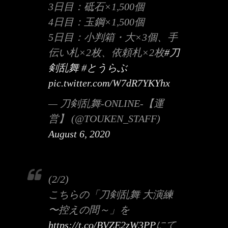
3日目：砥石×1,500個
4日目：玉鋼×1,500個
5日目：小判箱・大×3個、手
伝い札×2枚、依頼札×2枚
#刀
剣乱舞
#とうらぶ
pic.twitter.com/W7dR7YKYhx
— 刀剣乱舞-ONLINE-【運
営】 (@TOUKEN_STAFF)
August 6, 2020
(2/2)
こちらの「刀剣乱舞 大演練
〜控えの間～」を
https://t.co/BVZE2zW3PP
にて