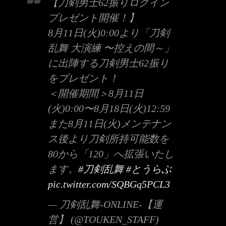
【刀剣男士62振りログイン
プレゼント開催！】
8月11日(火)0:00より「刀剣
乱舞 大演練 〜控えの間～」
に出陣する刀剣男士62振り
をプレゼント！
＜開催期間＞8月11日
(火)0:00〜8月18日(火)12:59
また8月11日(火)メンテナン
ス後より刀剣所持可能数を
80から「120」へ拡張いたし
ます。
#刀剣乱舞
#とうらぶ
pic.twitter.com/SQBGq5PCL3
— 刀剣乱舞-ONLINE-【運
営】 (@TOUKEN_STAFF)