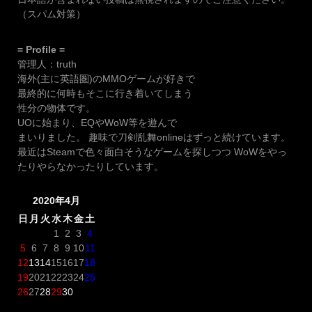
（スパム対策）
= Profile =
管理人：truth
海外(主に英語圏)のMMOゲームが好きで
最終的に何時もそこに行き着いてしまう
性分の物体です。
UOに始まり、EQやWoW等を遊んで
まいりました。 趣味で刀剣乱舞onlineはずっと続けています。
最近はSteamで色々面白そうなゲームを探しつつ WoWをやっ
たりやらなかったりしています。
2020年4月
日
月
火
水
木
金
土
1
2
3
4
5
6
7
8
9
10
11
12
13
14
15
16
17
18
19
20
21
22
23
24
25
26
27
28
29
30