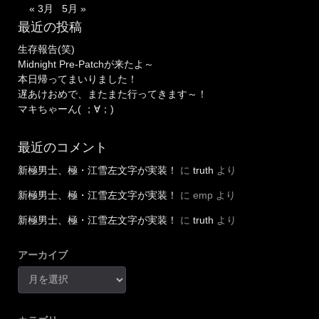
« 3月
5月 »
最近の投稿
生存報告(笑)
Midnight Pre-Patchが来たよ～
本日帰ってまいりました！
遅あけおめで、またまた行ってきます～！
マキちゃーん( ；∀；)
最近のコメント
新極男士、極・江雪左文字が実装！
に
truth
より
新極男士、極・江雪左文字が実装！
に
emp
より
新極男士、極・江雪左文字が実装！
に
truth
より
アーカイブ