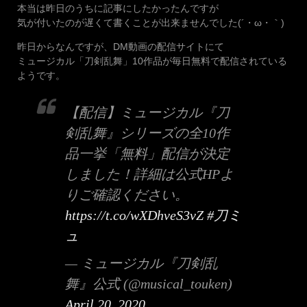
本当は昨日のうちに記事にしたかったんですが
気が付いたのが遅くて書くことが出来ませんでした(´・ω・｀)
昨日からなんですが、DM動画の配信サイトにて
ミュージカル「刀剣乱舞」10作品が毎日無料で配信されている
ようです。
【配信】ミュージカル『刀
剣乱舞』シリーズの全10作
品一挙「無料」配信が決定
しました！詳細は公式HPよ
りご確認ください。
https://t.co/wXDhveS3vZ
#刀ミ
ュ
— ミュージカル『刀剣乱
舞』公式 (@musical_touken)
April 20, 2020