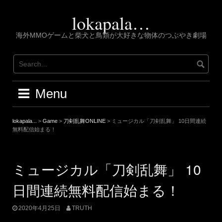
Skip
to
lokapala…
content
海外MMOゲームと柴犬と鳥類が大好きな物体のつぶやき劇場
Menu
lokapala...
>
Game
>
刀剣乱舞ONLINE
>
ミュージカル「刀剣乱舞」 10日間連続
無料配信始まる！
ミュージカル「刀剣乱舞」 10
日間連続無料配信始まる！
2020年4月25日
TRUTH