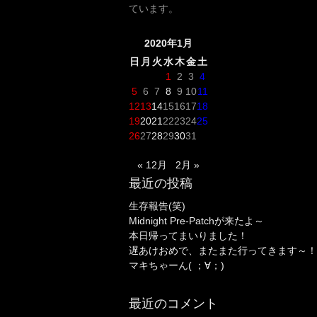
ています。
2020年1月
日
月
火
水
木
金
土
1
2
3
4
5
6
7
8
9
10
11
12
13
14
15
16
17
18
19
20
21
22
23
24
25
26
27
28
29
30
31
« 12月
2月 »
最近の投稿
生存報告(笑)
Midnight Pre-Patchが来たよ～
本日帰ってまいりました！
遅あけおめで、またまた行ってきます～！
マキちゃーん( ；∀；)
最近のコメント