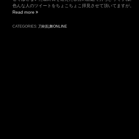
色んな人のツイートをちょこちょこ拝見させて頂いてますが。
“二
Read more
月
前
CATEGORIES:
刀剣乱舞ONLINE
半
ま
で
の
今
後
の
予
定
が
発
表！”