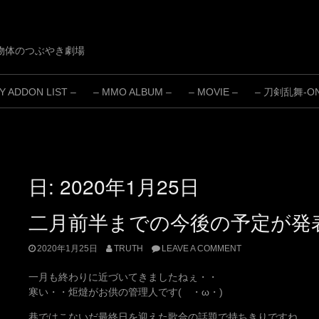
物体のつぶやき劇場
 ADDON LIST –
– MMO ALBUM –
– MOVIE –
– 刀剣乱舞-ONL
日:
2020年1月25日
二月前半までの今後の予定が発
2020年1月25日
TRUTH
LEAVE A COMMENT
一月も終わりに近づいてきましたねぇ・・
寒い・・炬燵がお供の管理人です( ・ω・)
巷ではこないだ最終日を迎えた歌合の話題で持ちきりですね。