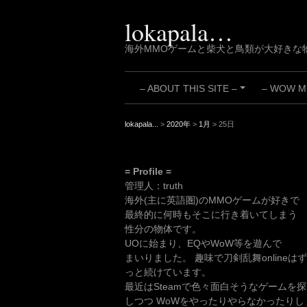
Skip
to
lokapala…
content
海外MMOゲームと柴犬と鳥類が大好きな
– ABOUT THIS SITE –
– WOW MY
+
lokapala...
>
2020年
>
1月
>
25日
= Profile =
管理人：truth
海外(主に英語圏)のMMOゲームが好きで
最終的に何時もそこに行き着いてしまう
性分の物体です。
UOに始まり、EQやWoW等を遊んで
まいりました。 趣味で刀剣乱舞onlineはず
っと続けています。
最近はSteamで色々面白そうなゲームを探
しつつ WoWをやったりやらなかったりし