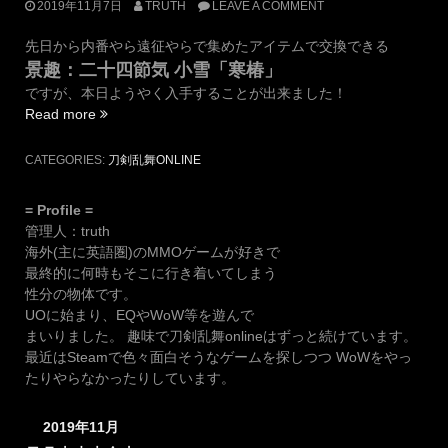
2019年11月7日
TRUTH
LEAVE A COMMENT
先日から内番やら遠征やらで集めたアイテムで交換できる
景趣：二十四節気 小雪「寒椿」
ですが、本日ようやく入手することが出来ました！
“二
Read more
十
四
CATEGORIES:
刀剣乱舞ONLINE
節
気
= Profile =
小
管理人：truth
雪
海外(主に英語圏)のMMOゲームが好きで
「寒
最終的に何時もそこに行き着いてしまう
椿」
性分の物体です。
を
UOに始まり、EQやWoW等を遊んで
手
まいりました。 趣味で刀剣乱舞onlineはずっと続けています。
に
最近はSteamで色々面白そうなゲームを探しつつ WoWをやっ
入
たりやらなかったりしています。
れ
た
2019年11月
ぞ