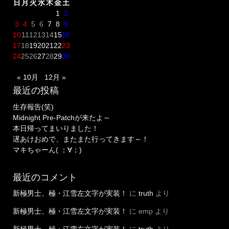
ー！”
日
月
火
水
木
金
土
1
2
3
4
5
6
7
8
9
10
11
12
13
14
15
16
17
18
19
20
21
22
23
24
25
26
27
28
29
30
« 10月
12月 »
最近の投稿
生存報告(笑)
Midnight Pre-Patchが来たよ～
本日帰ってまいりました！
遅あけおめで、またまた行ってきます～！
マキちゃーん( ；∀；)
最近のコメント
新極男士、極・江雪左文字が実装！
に
truth
より
新極男士、極・江雪左文字が実装！
に
emp
より