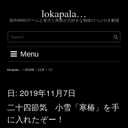
Skip
to
lokapala…
content
海外MMOゲームと柴犬と鳥類が大好きな物体のつぶやき劇場
Menu
lokapala...
>
2019年
>
11月
>
7日
日:
2019年11月7日
二十四節気 小雪「寒椿」を手
に入れたぞー！