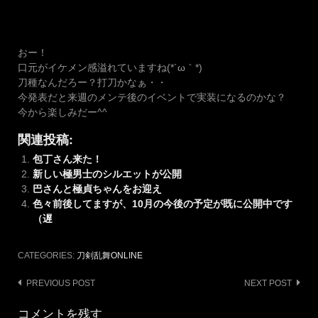
おー！
口元がイケメン感溢れていますね(*´ω｀*)
刀種なんだろー？打刀かなぁ・・
今発表だと来週のメンテ後のイベントで実装になるのかな？
今から楽しみだー^^
関連投稿:
包丁さん来た！
新しい極男士のシルエットが公開
巴さんと極貞ちゃんをお迎え
色々前後してますが、10月の今後の予定が既に公開中です
（遅
CATEGORIES:
刀剣乱舞ONLINE
Post
PREVIOUS POST
NEXT POST
navigation
コメントを残す