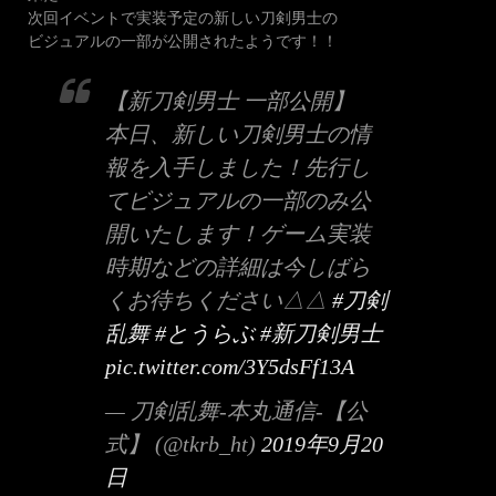
次回イベントで実装予定の新しい刀剣男士の
ビジュアルの一部が公開されたようです！！
【新刀剣男士 一部公開】
本日、新しい刀剣男士の情
報を入手しました！先行し
てビジュアルの一部のみ公
開いたします！ゲーム実装
時期などの詳細は今しばら
くお待ちください△△
#刀剣
乱舞
#とうらぶ
#新刀剣男士
pic.twitter.com/3Y5dsFf13A
— 刀剣乱舞-本丸通信-【公
式】 (@tkrb_ht)
2019年9月20
日