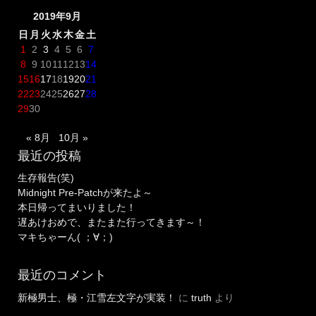
2019年9月
日
月
火
水
木
金
土
1
2
3
4
5
6
7
8
9
10
11
12
13
14
15
16
17
18
19
20
21
22
23
24
25
26
27
28
29
30
« 8月
10月 »
最近の投稿
生存報告(笑)
Midnight Pre-Patchが来たよ～
本日帰ってまいりました！
遅あけおめで、またまた行ってきます～！
マキちゃーん( ；∀；)
最近のコメント
新極男士、極・江雪左文字が実装！
に
truth
より