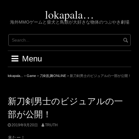
Skip
to
lokapala…
content
海外MMOゲームと柴犬と鳥類が大好きな物体のつぶやき劇場
Menu
lokapala...
>
Game
>
刀剣乱舞ONLINE
>
新刀剣男士のビジュアルの一部が公開！
新刀剣男士のビジュアルの一
部が公開！
2019年9月20日
TRUTH
来たー！