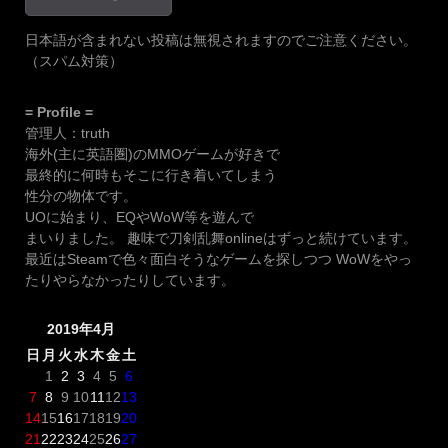
日本語が含まれない投稿は無視されますのでご注意ください。
（スパム対策）
= Profile =
管理人：truth
海外(主に英語圏)のMMOゲームが好きで
最終的に何時もそこに行き着いてしまう
性分の物体です。
UOに始まり、EQやWoW等を遊んで
まいりました。 趣味で刀剣乱舞onlineはずっと続けています。
最近はSteamで色々面白そうなゲームを探しつつ WoWをやっ
たりやらなかったりしています。
2019年4月
日
月
火
水
木
金
土
1
2
3
4
5
6
7
8
9
10
11
12
13
14
15
16
17
18
19
20
21
22
23
24
25
26
27