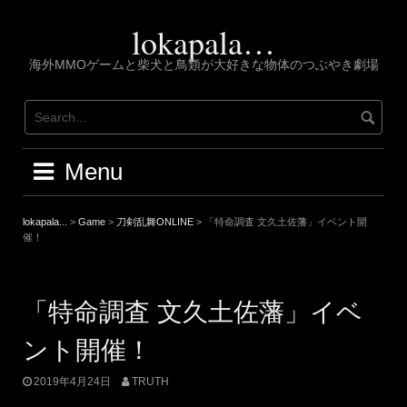
Skip
to
lokapala…
content
海外MMOゲームと柴犬と鳥類が大好きな物体のつぶやき劇場
Menu
lokapala...
>
Game
>
刀剣乱舞ONLINE
>
「特命調査 文久土佐藩」イベント開
催！
「特命調査 文久土佐藩」イベ
ント開催！
2019年4月24日
TRUTH