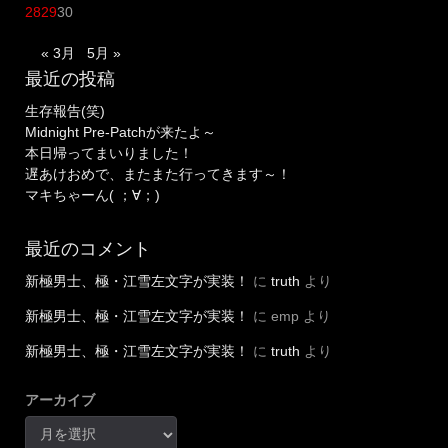
28
29
30
« 3月
5月 »
最近の投稿
生存報告(笑)
Midnight Pre-Patchが来たよ～
本日帰ってまいりました！
遅あけおめで、またまた行ってきます～！
マキちゃーん( ；∀；)
最近のコメント
新極男士、極・江雪左文字が実装！
に
truth
より
新極男士、極・江雪左文字が実装！
に
emp
より
新極男士、極・江雪左文字が実装！
に
truth
より
アーカイブ