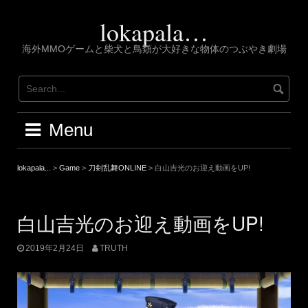
Skip
to
lokapala…
content
海外MMOゲームと柴犬と鳥類が大好きな物体のつぶやき劇場
Menu
lokapala...
>
Game
>
刀剣乱舞ONLINE
>
白山吉光のお迎え動画をUP!
白山吉光のお迎え動画をUP!
2019年2月24日
TRUTH