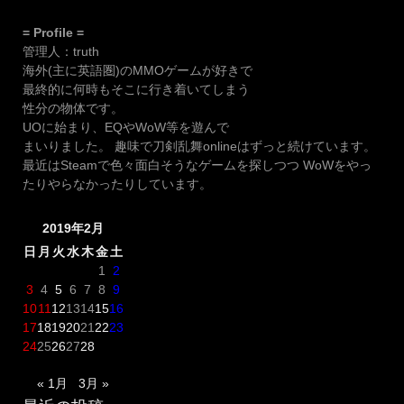
= Profile =
管理人：truth
海外(主に英語圏)のMMOゲームが好きで
最終的に何時もそこに行き着いてしまう
性分の物体です。
UOに始まり、EQやWoW等を遊んで
まいりました。 趣味で刀剣乱舞onlineはずっと続けています。
最近はSteamで色々面白そうなゲームを探しつつ WoWをやっ
たりやらなかったりしています。
2019年2月
日
月
火
水
木
金
土
1
2
3
4
5
6
7
8
9
10
11
12
13
14
15
16
17
18
19
20
21
22
23
24
25
26
27
28
« 1月
3月 »