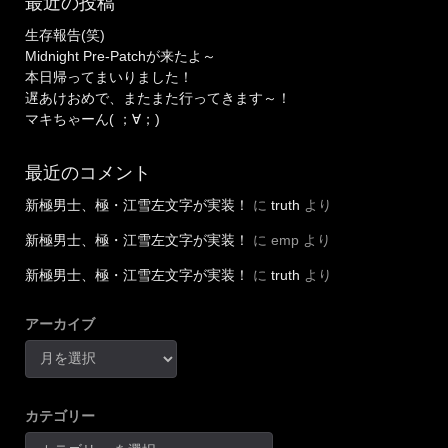
最近の投稿
生存報告(笑)
Midnight Pre-Patchが来たよ～
本日帰ってまいりました！
遅あけおめで、またまた行ってきます～！
マキちゃーん( ；∀；)
最近のコメント
新極男士、極・江雪左文字が実装！
に
truth
より
新極男士、極・江雪左文字が実装！
に
emp
より
新極男士、極・江雪左文字が実装！
に
truth
より
アーカイブ
カテゴリー