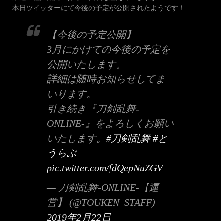
本日ツイッターにて今後の予定が公開されたようです！
【今後の予定公開】
3月にかけての今後の予定を
公開いたします。
詳細は随時お知らせしてま
いります。
引き続き『刀剣乱舞-
ONLINE-』をよろしくお願い
いたします。
#刀剣乱舞
#と
うらぶ
pic.twitter.com/fdQepNuZGV
— 刀剣乱舞-ONLINE-【運
営】 (@TOUKEN_STAFF)
2019年2月22日