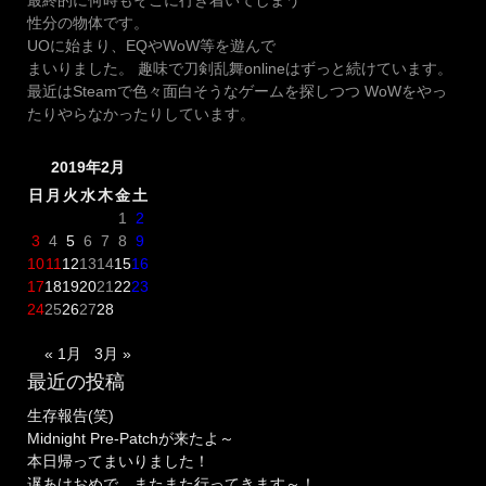
性分の物体です。
UOに始まり、EQやWoW等を遊んで
まいりました。 趣味で刀剣乱舞onlineはずっと続けています。
最近はSteamで色々面白そうなゲームを探しつつ WoWをやっ
たりやらなかったりしています。
2019年2月
日
月
火
水
木
金
土
1
2
3
4
5
6
7
8
9
10
11
12
13
14
15
16
17
18
19
20
21
22
23
24
25
26
27
28
« 1月
3月 »
最近の投稿
生存報告(笑)
Midnight Pre-Patchが来たよ～
本日帰ってまいりました！
遅あけおめで、またまた行ってきます～！