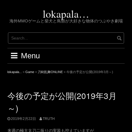
Skip
to
lokapala…
content
海外MMOゲームと柴犬と鳥類が大好きな物体のつぶやき劇場
Menu
lokapala...
>
Game
>
刀剣乱舞ONLINE
>
今後の予定が公開(2019年3月～)
今後の予定が公開(2019年3月
～)
2019年2月22日
TRUTH
来週の極大太刀二振りの実装も控えていますが