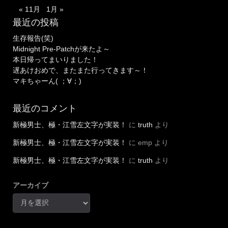
« 11月
1月 »
最近の投稿
生存報告(笑)
Midnight Pre-Patchが来たよ～
本日帰ってまいりました！
遅あけおめで、またまた行ってきます～！
マキちゃーん( ；∀；)
最近のコメント
新極男士、極・江雪左文字が実装！
に
truth
より
新極男士、極・江雪左文字が実装！
に
emp
より
新極男士、極・江雪左文字が実装！
に
truth
より
アーカイブ