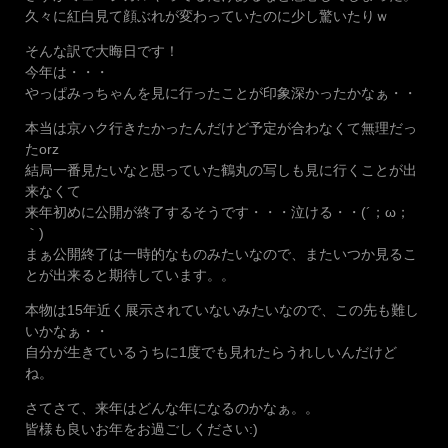
久々に紅白見て顔ぶれが変わっていたのに少し驚いたりｗ
そんな訳で大晦日です！
今年は・・・
やっぱみっちゃんを見に行ったことが印象深かったかなぁ・・
本当は京ハク行きたかったんだけど予定が合わなくて無理だっ
たorz
結局一番見たいなと思っていた鶴丸の写しも見に行くことが出
来なくて
来年初めに公開が終了するそうです・・・泣ける・・(´；ω；
｀)
まぁ公開終了は一時的なものみたいなので、またいつか見るこ
とが出来ると期待しています。。
本物は15年近く展示されていないみたいなので、この先も難し
いかなぁ・・
自分が生きているうちに1度でも見れたらうれしいんだけど
ね。
さてさて、来年はどんな年になるのかなぁ。。
皆様も良いお年をお過ごしください:)