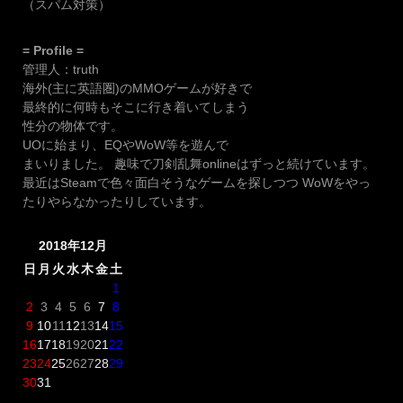
（スパム対策）
= Profile =
管理人：truth
海外(主に英語圏)のMMOゲームが好きで
最終的に何時もそこに行き着いてしまう
性分の物体です。
UOに始まり、EQやWoW等を遊んで
まいりました。 趣味で刀剣乱舞onlineはずっと続けています。
最近はSteamで色々面白そうなゲームを探しつつ WoWをやっ
たりやらなかったりしています。
2018年12月
日
月
火
水
木
金
土
1
2
3
4
5
6
7
8
9
10
11
12
13
14
15
16
17
18
19
20
21
22
23
24
25
26
27
28
29
30
31