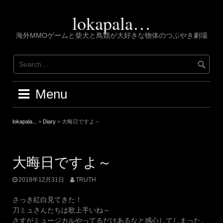
Skip
to
lokapala…
content
海外MMOゲームと柴犬と鳥類が大好きな物体のつぶやき劇場
Menu
lokapala...
>
Diary
>
大晦日ですよ～
大晦日ですよ～
2018年12月31日
TRUTH
さっき紅白見てきた！
刀ミュさんたちは歌上手いね～
さすがミュージカルやってるだけあるなと感心してしまった。