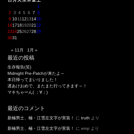
1
2
3
4
5
6
7
8
9
10
11
12
13
14
15
16
17
18
19
20
21
22
23
24
25
26
27
28
29
30
31
« 11月
1月 »
最近の投稿
生存報告(笑)
Midnight Pre-Patchが来たよ～
本日帰ってまいりました！
遅あけおめで、またまた行ってきます～！
マキちゃーん( ；∀；)
最近のコメント
新極男士、極・江雪左文字が実装！
に
truth
より
新極男士、極・江雪左文字が実装！
に
emp
より