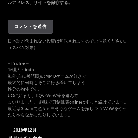
ルアドレス、サイトを保存する。
日本語が含まれない投稿は無視されますのでご注意ください。
（スパム対策）
= Profile =
管理人：truth
海外(主に英語圏)のMMOゲームが好きで
最終的に何時もそこに行き着いてしまう
性分の物体です。
UOに始まり、EQやWoW等を遊んで
まいりました。 趣味で刀剣乱舞onlineはずっと続けています。
最近はSteamで色々面白そうなゲームを探しつつ WoWをやっ
たりやらなかったりしています。
2018年12月
日
月
火
水
木
金
土