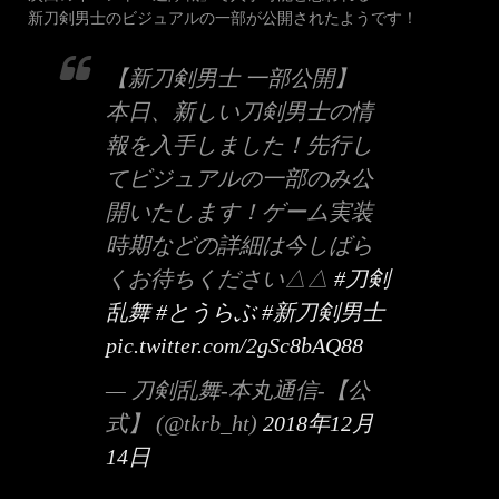
新刀剣男士のビジュアルの一部が公開されたようです！
【新刀剣男士 一部公開】
本日、新しい刀剣男士の情
報を入手しました！先行し
てビジュアルの一部のみ公
開いたします！ゲーム実装
時期などの詳細は今しばら
くお待ちください△△
#刀剣
乱舞
#とうらぶ
#新刀剣男士
pic.twitter.com/2gSc8bAQ88
— 刀剣乱舞-本丸通信-【公
式】 (@tkrb_ht)
2018年12月
14日