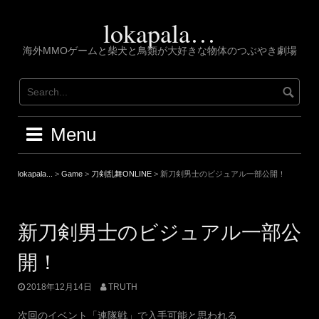
Skip
to
lokapala…
content
海外MMOゲームと柴犬と鳥類が大好きな物体のつぶやき劇場
Menu
lokapala...
>
Game
>
刀剣乱舞ONLINE
>
新刀剣男士のビジュアル一部公開！
新刀剣男士のビジュアル一部公
開！
2018年12月14日
TRUTH
次回のイベント「連隊戦」で入手可能と思われる