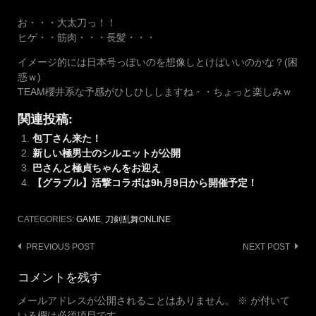
お・・・大太刀っ！！
ヒゲ・・筋肉・・・長髪・・・
イメージ的には日本号っぽいのを想像しとけばいいのかな？(困
惑ｗ)
TEAM櫻井系な予感がひしひししますね・・ちょっと楽しみｗ
関連投稿:
包丁さん来た！
新しい極男士のシルエットが公開
巴さんと極貞ちゃんをお迎え
【グラブル】活撃コラボは9h月9日から開催予定！
CATEGORIES:
GAME
,
刀剣乱舞ONLINE
Post
PREVIOUS POST
NEXT POST
navigation
コメントを残す
メールアドレスが公開されることはありません。
※
が付いて
いる欄は必須項目です