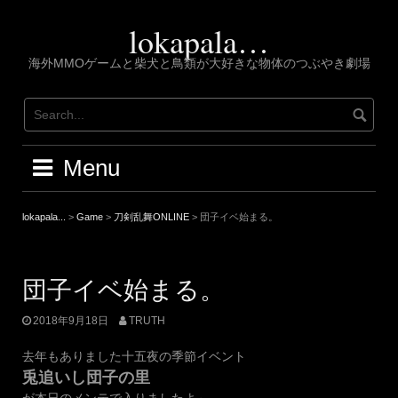
Skip
to
lokapala…
content
海外MMOゲームと柴犬と鳥類が大好きな物体のつぶやき劇場
Menu
lokapala...
>
Game
>
刀剣乱舞ONLINE
>
団子イベ始まる。
団子イベ始まる。
2018年9月18日
TRUTH
去年もありました十五夜の季節イベント
兎追いし団子の里