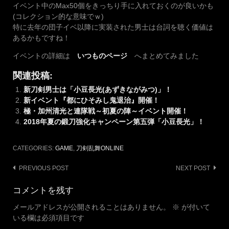
イベント中のMax50個をきっちり手に入れておくのが良いかも
(コレクション的な意味でｗ)
特に去年の団子イベ以降に実装された男士は台詞を聴く価値は
あるかもですね！
イベントの詳細は
いつものページ
へまとめてみました
関連投稿:
新刀剣男士は「小豆長光(あずきながみつ)」！
新イベント『都にひそみし鬼退治』開催！
極・加州清光と連隊戦～初夏の陣～イベント開催！
2018年夏の鍛刀強化キャンペーン第五弾「小豆長光」！
CATEGORIES:
GAME
,
刀剣乱舞ONLINE
Post
PREVIOUS POST
NEXT POST
navigation
コメントを残す
メールアドレスが公開されることはありません。
※
が付いて
いる欄は必須項目です