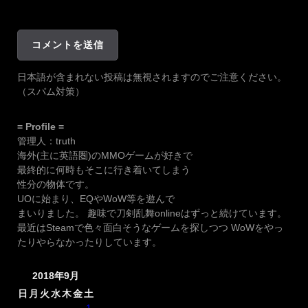
日本語が含まれない投稿は無視されますのでご注意ください。
（スパム対策）
= Profile =
管理人：truth
海外(主に英語圏)のMMOゲームが好きで
最終的に何時もそこに行き着いてしまう
性分の物体です。
UOに始まり、EQやWoW等を遊んで
まいりました。 趣味で刀剣乱舞onlineはずっと続けています。
最近はSteamで色々面白そうなゲームを探しつつ WoWをやっ
たりやらなかったりしています。
2018年9月
日
月
火
水
木
金
土
1