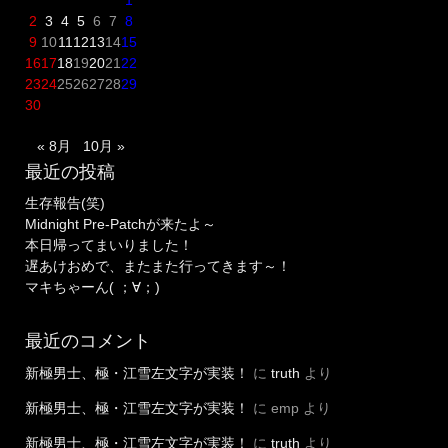
2
3
4
5
6
7
8
9
10
11
12
13
14
15
16
17
18
19
20
21
22
23
24
25
26
27
28
29
30
« 8月
10月 »
最近の投稿
生存報告(笑)
Midnight Pre-Patchが来たよ～
本日帰ってまいりました！
遅あけおめで、またまた行ってきます～！
マキちゃーん( ；∀；)
最近のコメント
新極男士、極・江雪左文字が実装！
に
truth
より
新極男士、極・江雪左文字が実装！
に
emp
より
新極男士、極・江雪左文字が実装！
に
truth
より