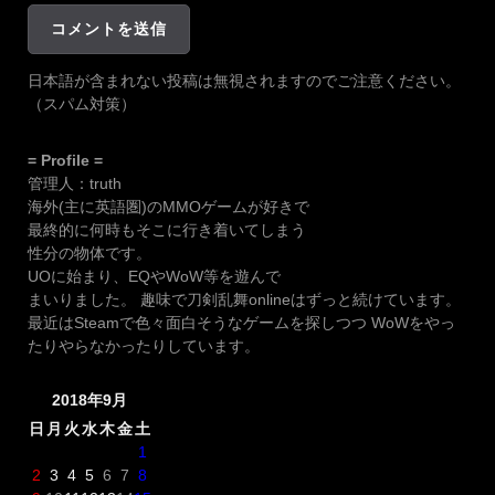
日本語が含まれない投稿は無視されますのでご注意ください。
（スパム対策）
= Profile =
管理人：truth
海外(主に英語圏)のMMOゲームが好きで
最終的に何時もそこに行き着いてしまう
性分の物体です。
UOに始まり、EQやWoW等を遊んで
まいりました。 趣味で刀剣乱舞onlineはずっと続けています。
最近はSteamで色々面白そうなゲームを探しつつ WoWをやっ
たりやらなかったりしています。
2018年9月
日
月
火
水
木
金
土
1
2
3
4
5
6
7
8