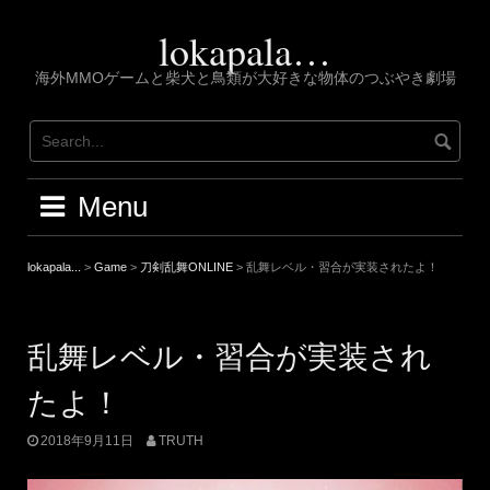
Skip
to
lokapala…
content
海外MMOゲームと柴犬と鳥類が大好きな物体のつぶやき劇場
Menu
lokapala...
>
Game
>
刀剣乱舞ONLINE
>
乱舞レベル・習合が実装されたよ！
乱舞レベル・習合が実装され
たよ！
2018年9月11日
TRUTH