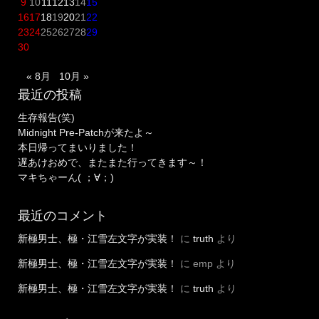
9
10
11
12
13
14
15
16
17
18
19
20
21
22
23
24
25
26
27
28
29
30
« 8月
10月 »
最近の投稿
生存報告(笑)
Midnight Pre-Patchが来たよ～
本日帰ってまいりました！
遅あけおめで、またまた行ってきます～！
マキちゃーん( ；∀；)
最近のコメント
新極男士、極・江雪左文字が実装！
に
truth
より
新極男士、極・江雪左文字が実装！
に
emp
より
新極男士、極・江雪左文字が実装！
に
truth
より