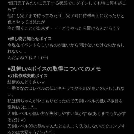
*鍛刀完了みたいに完了する状態でログインしても特に何も起こ
らず・・
他にも完了まで待ってみたり、完了時に待機画面に戻ったりと
色々やっては見たが
今だ聞くことが出来ず・・・どうやったら聞けるんだろう？
●催し物お知らせボイス
今現在イベントらしいものが無いから聞けないだけなのかもし
れない。。
んだよね？ね？！(汗)
■乱舞Lv4ボイスの取得についてのメモ
●刀装作成失敗ボイス
結構めんどくさいｗ
一番楽なのはレベルの低いキャラでやるのが良いのかもしれな
い。
私は鶴ちゃんがやまもりだったので刀剣レベルの低い2振目を
乱舞Lv5にした。
刀剣レベルが低い方が失敗しやすい気がする(あくまでも気がす
るだけｗ)
刀剣レベル99の鶴ちゃんだとあんまり失敗しないのでコンプす
るのは大変そうだった^^;