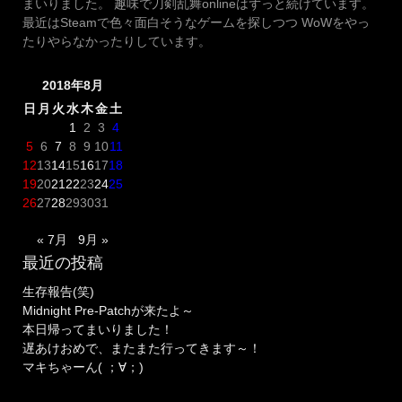
まいりました。 趣味で刀剣乱舞onlineはずっと続けています。
最近はSteamで色々面白そうなゲームを探しつつ WoWをやっ
たりやらなかったりしています。
2018年8月
日
月
火
水
木
金
土
1
2
3
4
5
6
7
8
9
10
11
12
13
14
15
16
17
18
19
20
21
22
23
24
25
26
27
28
29
30
31
« 7月
9月 »
最近の投稿
生存報告(笑)
Midnight Pre-Patchが来たよ～
本日帰ってまいりました！
遅あけおめで、またまた行ってきます～！
マキちゃーん( ；∀；)