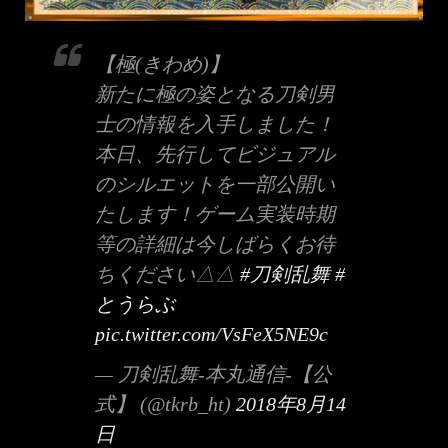
【極(きわめ)】
新たに極の姿となる刀剣男
士の情報を入手しました！
本日、先行してビジュアル
のシルエットを一部公開い
たします！ゲーム実装時期
等の詳細は今しばらくお待
ちください△△
#刀剣乱舞
#
とうらぶ
pic.twitter.com/VsFeX5NE9c
— 刀剣乱舞-本丸通信-【公
式】 (@tkrb_ht)
2018年8月14
日