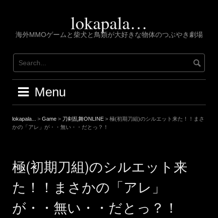
Skip
to
lokapala…
content
海外MMOゲームと柴犬と鳥類が大好きな物体のつぶやき劇場
Menu
lokapala...
>
Game
>
刀剣乱舞ONLINE
>
極(初期刀組)のシルエット来た！！まさ
かの「アレ」が・・無い・・だとっ？！
極(初期刀組)のシルエット来
た！！まさかの「アレ」
が・・無い・・だとっ？！