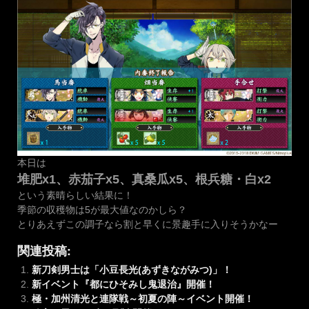
本日は
堆肥x1、赤茄子x5、真桑瓜x5、根兵糖・白x2
という素晴らしい結果に！
季節の収穫物は5が最大値なのかしら？
とりあえずこの調子なら割と早くに景趣手に入りそうかなー
関連投稿:
新刀剣男士は「小豆長光(あずきながみつ)」！
新イベント『都にひそみし鬼退治』開催！
極・加州清光と連隊戦～初夏の陣～イベント開催！