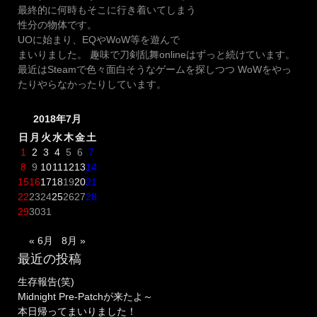
最終的に何時もそこに行き着いてしまう
性分の物体です。
UOに始まり、EQやWoW等を遊んで
まいりました。 趣味で刀剣乱舞onlineはずっと続けています。
最近はSteamで色々面白そうなゲームを探しつつ WoWをやっ
たりやらなかったりしています。
2018年7月
日
月
火
水
木
金
土
1
2
3
4
5
6
7
8
9
10
11
12
13
14
15
16
17
18
19
20
21
22
23
24
25
26
27
28
29
30
31
« 6月
8月 »
最近の投稿
生存報告(笑)
Midnight Pre-Patchが来たよ～
本日帰ってまいりました！