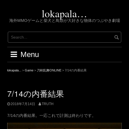
Skip
to
lokapala…
content
海外MMOゲームと柴犬と鳥類が大好きな物体のつぶやき劇場
Menu
lokapala...
>
Game
>
刀剣乱舞ONLINE
>
7/14の内番結果
7/14の内番結果
2018年7月14日
TRUTH
7/14の内番結果。一応これで計測は終わりです。