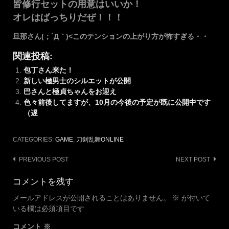
皆修行セットの用意はいいか！
オレはばっちりだぜ！！！
旦那さん(；´Д｀)<このテンションの上がり方が怖すぎる・・
関連投稿:
包丁さん来た！
新しい極男士のシルエットが公開
巴さんと極貞ちゃんをお迎え
色々前後してますが、10月の今後の予定が既に公開中です
（遅
CATEGORIES:
GAME
,
刀剣乱舞ONLINE
Post
PREVIOUS POST
NEXT POST
navigation
コメントを残す
メールアドレスが公開されることはありません。
※
が付いて
いる欄は必須項目です
コメント
※