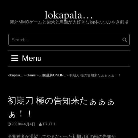
Skip
to
lokapala…
content
海外MMOゲームと柴犬と鳥類が大好きな物体のつぶやき劇場
Menu
lokapala...
>
Game
>
刀剣乱舞ONLINE
>
初期刀 極の告知来たぁぁぁぁ！！
初期刀 極の告知来たぁぁぁ
ぁ！！
2018年4月4日
TRUTH
全審神者が渇望してやまなかった初期刀組の極の告知が