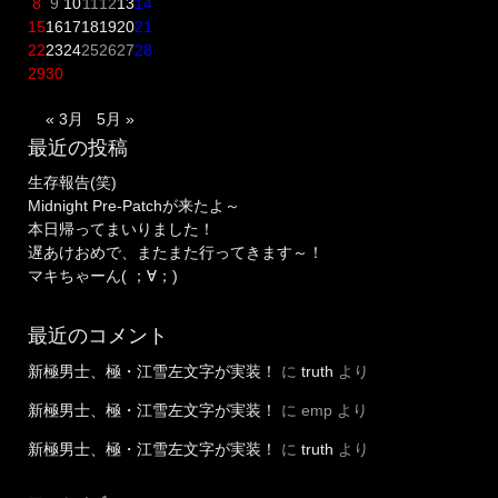
8
9
10
11
12
13
14
15
16
17
18
19
20
21
22
23
24
25
26
27
28
29
30
« 3月
5月 »
最近の投稿
生存報告(笑)
Midnight Pre-Patchが来たよ～
本日帰ってまいりました！
遅あけおめで、またまた行ってきます～！
マキちゃーん( ；∀；)
最近のコメント
新極男士、極・江雪左文字が実装！
に
truth
より
新極男士、極・江雪左文字が実装！
に
emp
より
新極男士、極・江雪左文字が実装！
に
truth
より