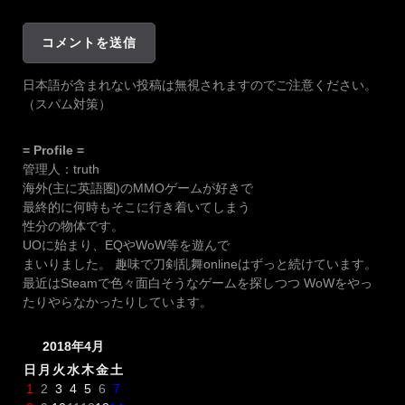
日本語が含まれない投稿は無視されますのでご注意ください。
（スパム対策）
= Profile =
管理人：truth
海外(主に英語圏)のMMOゲームが好きで
最終的に何時もそこに行き着いてしまう
性分の物体です。
UOに始まり、EQやWoW等を遊んで
まいりました。 趣味で刀剣乱舞onlineはずっと続けています。
最近はSteamで色々面白そうなゲームを探しつつ WoWをやっ
たりやらなかったりしています。
2018年4月
日
月
火
水
木
金
土
1
2
3
4
5
6
7