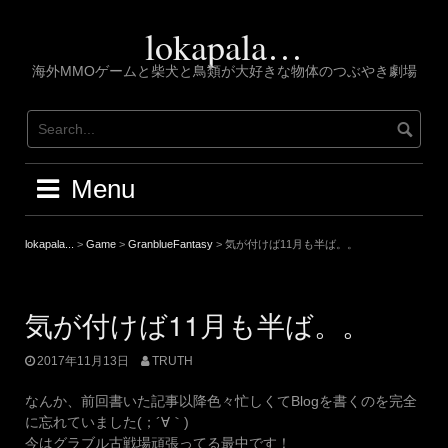
Skip
to
lokapala…
content
海外MMOゲームと柴犬と鳥類が大好きな物体のつぶやき劇場
Menu
lokapala...
>
Game
>
GranblueFantasy
>
気が付けば11月も半ば。。
気が付けば11月も半ば。。
2017年11月13日
TRUTH
なんか、前回書いた記事以降色々忙しくてBlogを書くのを完全
に忘れていました(；´∀｀)
今はグラブル古戦場頑張ってる最中です！