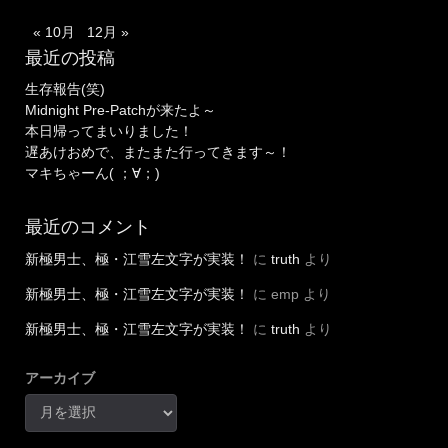
« 10月
12月 »
最近の投稿
生存報告(笑)
Midnight Pre-Patchが来たよ～
本日帰ってまいりました！
遅あけおめで、またまた行ってきます～！
マキちゃーん( ；∀；)
最近のコメント
新極男士、極・江雪左文字が実装！
に
truth
より
新極男士、極・江雪左文字が実装！
に
emp
より
新極男士、極・江雪左文字が実装！
に
truth
より
アーカイブ