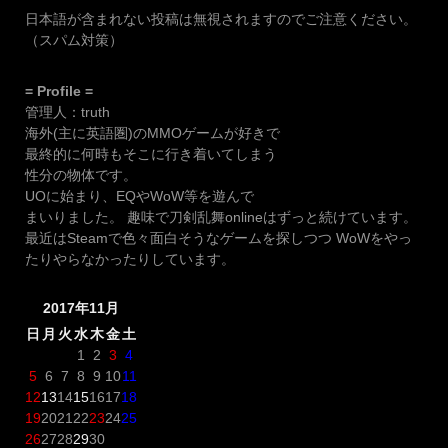
日本語が含まれない投稿は無視されますのでご注意ください。
（スパム対策）
= Profile =
管理人：truth
海外(主に英語圏)のMMOゲームが好きで
最終的に何時もそこに行き着いてしまう
性分の物体です。
UOに始まり、EQやWoW等を遊んで
まいりました。 趣味で刀剣乱舞onlineはずっと続けています。
最近はSteamで色々面白そうなゲームを探しつつ WoWをやっ
たりやらなかったりしています。
2017年11月
日
月
火
水
木
金
土
1
2
3
4
5
6
7
8
9
10
11
12
13
14
15
16
17
18
19
20
21
22
23
24
25
26
27
28
29
30