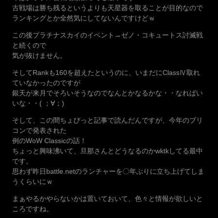
古戦場は勝ち残るというよりも天星器を取ることが目的なので
ランキングとか全然気にしてないんですけどｗ
この後プラチナスカイのイベント→ゼノ・コキュートス討滅戦
と続くので
気が抜けません。
そしてRankも160を超えたというのに、いまだにClassⅣ取れ
ていなかったのですが
銀天が来月でそろいそうなのでなんとかなるかな・・なればい
いな・・( ；∀；)
そして、この間ちょびっと記事で読んだんですが、今年のブリ
コンで発表された
例のWoW Classicの話！
ちょっと興味沸いて、旦那さんとどうなるのかwktkしてる最中
です。
思わず昨日battle.netのランチャーを〇年ぶりに立ち上げてしま
うくらいにｗ
まぁやるかやらないかは置いておいて、色々と情報が欲しいと
ころですね。