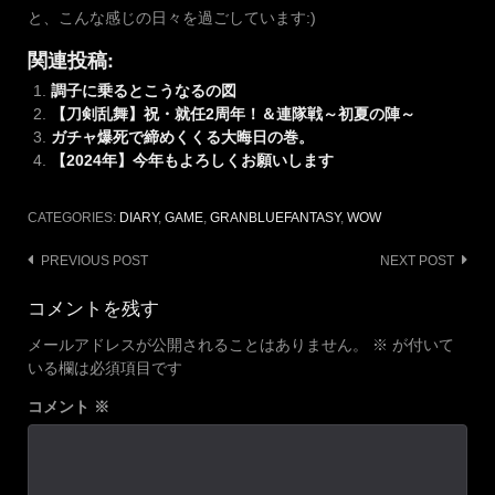
と、こんな感じの日々を過ごしています:)
関連投稿:
調子に乗るとこうなるの図
【刀剣乱舞】祝・就任2周年！＆連隊戦～初夏の陣～
ガチャ爆死で締めくくる大晦日の巻。
【2024年】今年もよろしくお願いします
CATEGORIES:
DIARY
,
GAME
,
GRANBLUEFANTASY
,
WOW
Post
PREVIOUS POST
NEXT POST
navigation
コメントを残す
メールアドレスが公開されることはありません。
※
が付いて
いる欄は必須項目です
コメント
※