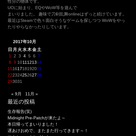
性分の物体です。
UOに始まり、EQやWoW等を遊んで
まいりました。 趣味で刀剣乱舞onlineはずっと続けています。
最近はSteamで色々面白そうなゲームを探しつつ WoWをやっ
たりやらなかったりしています。
2017年10月
日
月
火
水
木
金
土
1
2
3
4
5
6
7
8
9
10
11
12
13
14
15
16
17
18
19
20
21
22
23
24
25
26
27
28
29
30
31
« 9月
11月 »
最近の投稿
生存報告(笑)
Midnight Pre-Patchが来たよ～
本日帰ってまいりました！
遅あけおめで、またまた行ってきます～！