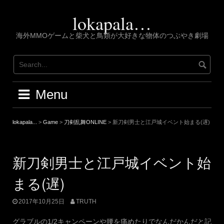
Skip
to
lokapala…
content
海外MMOゲームと柴犬と鳥類が大好きな物体のつぶやき劇場
Menu
lokapala...
>
Game
>
刀剣乱舞ONLINE
>
新刀剣男士と江戸城イベント始まる(遅)
新刀剣男士と江戸城イベント始
まる(遅)
2017年10月25日
TRUTH
グラブルの1/2キャンペーンや腰を痛めたりでなんだかんだと記