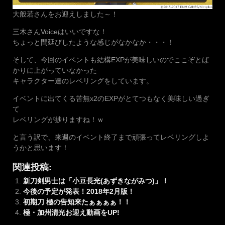
大般若さんをお迎えしました～！
三木さんVoiceはいいですな！
ちょっと間延びしたような感じがなかなか・・・！
そして、今回のイベントも結構EXPが美味しいのでここぞとば
かりに上がっていなかった
キャラクター達のレベリングをしています。
イベントに出てくる苦無x2のEXPがとてつもなく美味しい過ぎ
て
レベリングが捗りますね！ｗ
と言う訳で、来週のイベント終了まで頑張ってレベリングしよ
うかと思います！
関連投稿:
新刀剣男士は「小豆長光(あずきながみつ)」！
今後の予定が発表！2018年2月版！
初期刀 極の告知来たぁぁぁぁ！！
極・加州清光お迎え動画をUP!