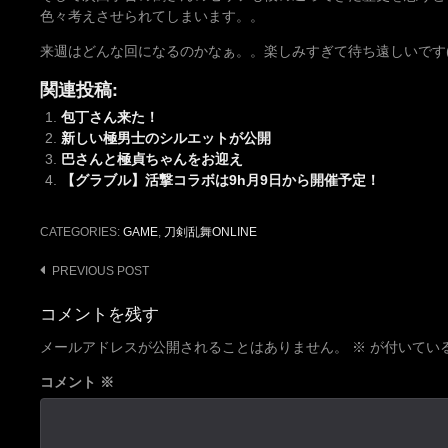
色々考えさせられてしまいます。。
来週はどんな回になるのかなぁ。。楽しみすぎて待ち遠しいです(
関連投稿:
包丁さん来た！
新しい極男士のシルエットが公開
巴さんと極貞ちゃんをお迎え
【グラブル】活撃コラボは9h月9日から開催予定！
CATEGORIES:
GAME
,
刀剣乱舞ONLINE
Post
PREVIOUS POST
navigation
コメントを残す
メールアドレスが公開されることはありません。
※
が付いてい
コメント
※