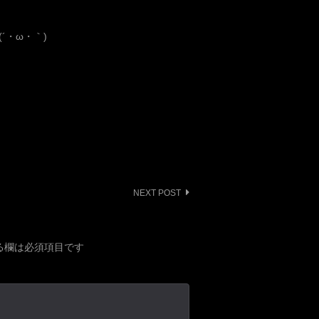
´・ω・｀)
NEXT POST
る欄は必須項目です