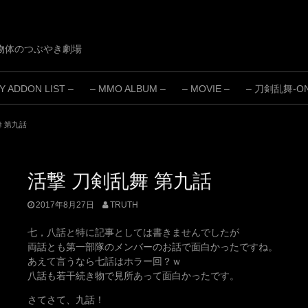
物体のつぶやき劇場
 ADDON LIST –
– MMO ALBUM –
– MOVIE –
– 刀剣乱舞-ONL
舞 第九話
活撃 刀剣乱舞 第九話
2017年8月27日
TRUTH
七，八話と特に記事としては書きませんでしたが
両話とも第一部隊のメンバーのお話で面白かったですね。
あえて言うなら七話はホラー回？ｗ
八話も若干続き物で見所あって面白かったです。
さてさて、九話！