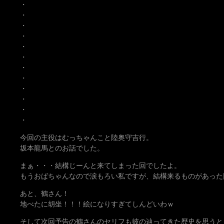
・
・
・
・
・
・
・
・
・
・
・
・
今回の主役はむっちゃんこと陸奥守吉行。
坂本龍馬とのお話でした。
まぁ・・・結構じーんと来てしまった回でしたよ。
もうおばちゃんなので涙もろい私ですが、結構来るものがあった
あと、鶴さん！
地べたに胡坐！！！絵になりすぎてしんどいわｗ
そして次回予告の鶴さんのセリフも彼の辿ってきた歴史を思うと