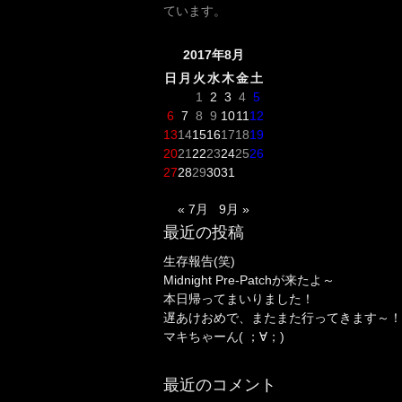
ています。
2017年8月
日
月
火
水
木
金
土
1
2
3
4
5
6
7
8
9
10
11
12
13
14
15
16
17
18
19
20
21
22
23
24
25
26
27
28
29
30
31
« 7月
9月 »
最近の投稿
生存報告(笑)
Midnight Pre-Patchが来たよ～
本日帰ってまいりました！
遅あけおめで、またまた行ってきます～！
マキちゃーん( ；∀；)
最近のコメント