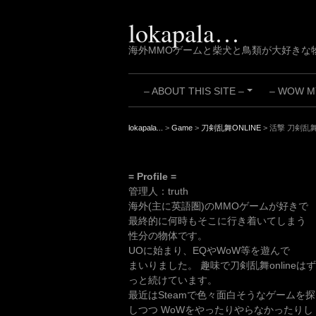
Skip
to
lokapala…
content
海外MMOゲームと柴犬と鳥類が大好きな
– ABOUT THIS SITE –
– WOW MY
+
lokapala...
>
Game
>
刀剣乱舞ONLINE
>
活撃 刀剣乱
= Profile =
管理人：truth
海外(主に英語圏)のMMOゲームが好きで
最終的に何時もそこに行き着いてしまう
性分の物体です。
UOに始まり、EQやWoW等を遊んで
まいりました。 趣味で刀剣乱舞onlineはず
っと続けています。
最近はSteamで色々面白そうなゲームを探
しつつ WoWをやったりやらなかったりし