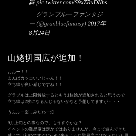
舞
pic.twitter.com/S9xZRuDNhs
— グランブルーファンタジ
ー (@granbluefantasy)
2017年
8月24日
山姥切国広が追加！
おおー！！
まんばカッコいいじゃん！！
立ち絵が良い感じですね！！！
グラブルは上限解放するともう1枚絵が追加されると思うので
立ち絵は2枚になるんじゃないかなと予想してますが・・・
うふふー楽しみだわー:D
9月上旬との事なので、もうすぐかな？
イベントの難易度は定かではありませんが、今まで遊んできた
感じでは初めてすぐにget出来るような難易度にはならないと思