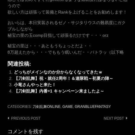
うので
欲しい方は頑張って装備とRankを上げることをお勧めします！
おいらは、本日実装されるゼノ・サジタリウスの難易度にガク
ブルしながら
秘宝の里の玉comp目指して頑張るだけです・・・orz
秘宝の里は・・・あともうちょっとだよ・・
8万超えたから・・・でももう眠いんだ・・パトラッ（以下略
関連投稿:
どっちがメインなのか分からなくなってきたｗ
【刀剣乱舞】祝・就任2周年！＆連隊戦～初夏の陣～
小竜さんやっと来た！
【刀剣乱舞】内番+1 キャンペーン来ましたよ～
CATEGORIES:
刀剣乱舞ONLINE
,
GAME
,
GRANBLUEFANTASY
Post
PREVIOUS POST
NEXT POST
navigation
コメントを残す