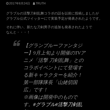
2017年8月24日
TRUTH
グラブルの活撃刀剣乱舞コラボの話を以前に投稿しましたが
グラブル公式ツイッターにて実装予定が発表されたようです。
それに伴い、新たな刀剣男子の追加も発表されたようで
なんと・・・！
【グランブルーファンタジ
ー】9月上旬より開催のTVア
ニメ「活撃 刀剣乱舞」との
コラボイベントにて登場す
る新キャラクターを紹介！
第一部隊隊長「山姥切国
広」です！
※画像は開発中のもので
す。
#グラブル
#活撃刀剣乱