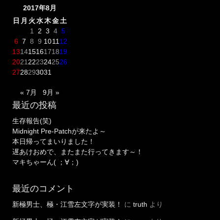
2017年8月
日
月
火
水
木
金
土
1
2
3
4
5
6
7
8
9
10
11
12
13
14
15
16
17
18
19
20
21
22
23
24
25
26
27
28
29
30
31
« 7月
9月 »
最近の投稿
生存報告(笑)
Midnight Pre-Patchが来たよ～
本日帰ってまいりました！
遅あけおめで、またまた行ってきます～！
マキちゃーん( ；∀；)
最近のコメント
新極男士、極・江雪左文字が実装！
に
truth
より