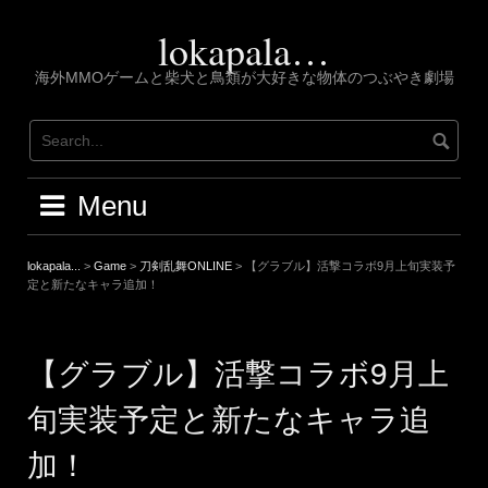
Skip
to
lokapala…
content
海外MMOゲームと柴犬と鳥類が大好きな物体のつぶやき劇場
Menu
lokapala...
>
Game
>
刀剣乱舞ONLINE
>
【グラブル】活撃コラボ9月上旬実装予
定と新たなキャラ追加！
【グラブル】活撃コラボ9月上
旬実装予定と新たなキャラ追
加！