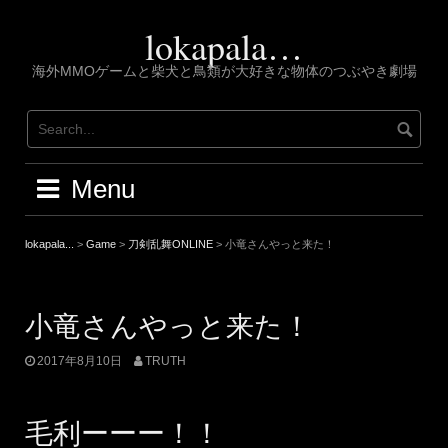
Skip
to
lokapala…
content
海外MMOゲームと柴犬と鳥類が大好きな物体のつぶやき劇場
Menu
lokapala...
>
Game
>
刀剣乱舞ONLINE
>
小竜さんやっと来た！
小竜さんやっと来た！
2017年8月10日
TRUTH
毛利ーーー！！