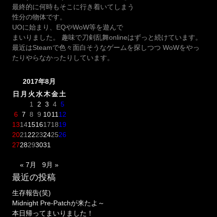
最終的に何時もそこに行き着いてしまう
性分の物体です。
UOに始まり、EQやWoW等を遊んで
まいりました。 趣味で刀剣乱舞onlineはずっと続けています。
最近はSteamで色々面白そうなゲームを探しつつ WoWをやっ
たりやらなかったりしています。
2017年8月
日
月
火
水
木
金
土
1
2
3
4
5
6
7
8
9
10
11
12
13
14
15
16
17
18
19
20
21
22
23
24
25
26
27
28
29
30
31
« 7月
9月 »
最近の投稿
生存報告(笑)
Midnight Pre-Patchが来たよ～
本日帰ってまいりました！