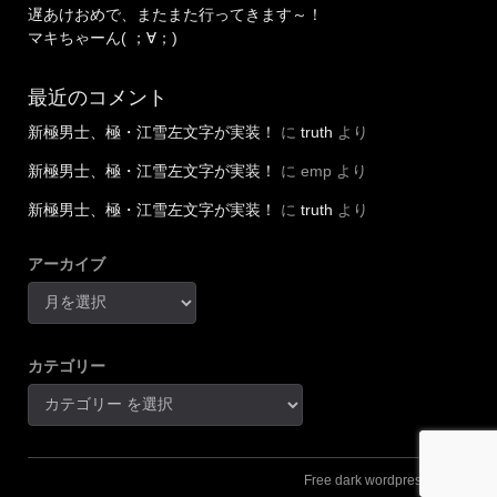
遅あけおめで、またまた行ってきます～！
マキちゃーん( ；∀；)
最近のコメント
新極男士、極・江雪左文字が実装！
に
truth
より
新極男士、極・江雪左文字が実装！
に
emp
より
新極男士、極・江雪左文字が実装！
に
truth
より
アーカイブ
カテゴリー
Free dark wordpress theme