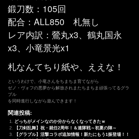
鍛刀数：105回
配合：ALL850 札無し
レア内訳：鶯丸x3、鶴丸国永
x3、小竜景光x1
札なんてちり紙や、ええな！
というわけで、小竜さんをちまちま育てながら
ゼノ・ヴォフの悪夢から解放されまたちまちま頑張ってるグラ
ブル
を同時進行しながら遊んできます！
関連投稿:
どっちがメインなのか分からなくなってきたｗ
【刀剣乱舞】祝・就任2周年！＆連隊戦～初夏の陣～
【グラブル】活撃コラボ追加情報！新たにもう1振登場！！