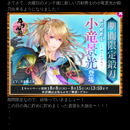
さてさて、火曜日のメンテ後に新しい刀剣男士の小竜景光が鍛
刀出来るようになりました！
期間限定なので、頑張っていきましょー！
この日の為に貯めに貯めまくった資源を大放出ー！！！
・
・
・
・