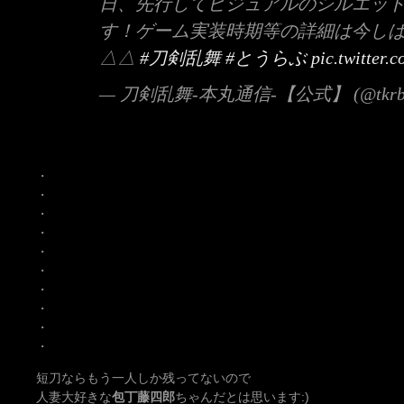
日、先行してビジュアルのシルエッ
す！ゲーム実装時期等の詳細は今し
△△
#刀剣乱舞
#とうらぶ
pic.twitter
— 刀剣乱舞-本丸通信-【公式】 (@tkrb_
・
・
・
・
・
・
・
・
・
・
短刀ならもう一人しか残ってないので
人妻大好きな
包丁藤四郎
ちゃんだとは思います:)