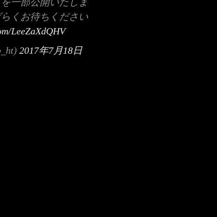
トを一部公開いたしま
ばらくお待ちください
.com/LeeZaXdQHV
ht)
2017年7月18日