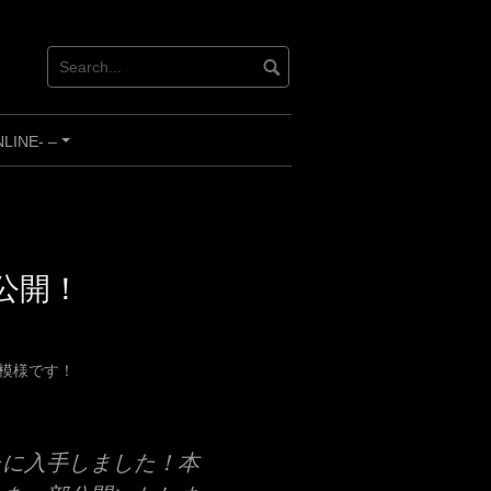
INE- –
+
公開！
模様です！
たに入手しました！本