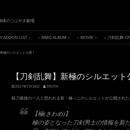
物体のつぶやき劇場
 ADDON LIST –
– MMO ALBUM –
– MOVIE –
– 刀剣乱舞-ONL
新極のシルエット公開！
【刀剣乱舞】新極のシルエット
2017年7月18日
TRUTH
鍛刀最後の一人と思われる新・極っこのシルエットが公開された
【極(きわめ)】
極の姿となった刀剣男士の情報を新