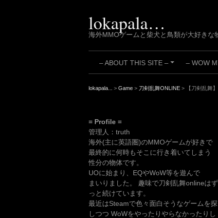
Skip
to
lokapala…
content
海外MMOゲームと柴犬と鳥類が大好きな
– ABOUT THIS SITE –
– WOW MY
+
lokapala...
>
Game
>
刀剣乱舞ONLINE
>
【刀剣乱舞】
= Profile =
管理人：truth
海外(主に英語圏)のMMOゲームが好きで
最終的に何時もそこに行き着いてしまう
性分の物体です。
UOに始まり、EQやWoW等を遊んで
まいりました。 趣味で刀剣乱舞onlineはず
っと続けています。
最近はSteamで色々面白そうなゲームを探
しつつ WoWをやったりやらなかったりし