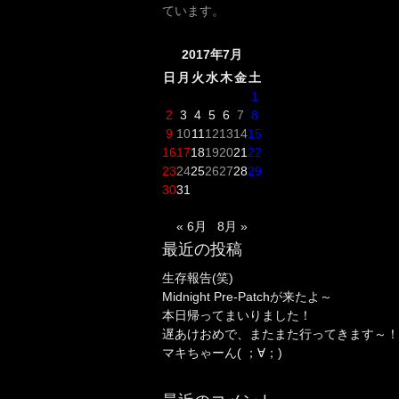
ています。
2017年7月
日
月
火
水
木
金
土
1
2
3
4
5
6
7
8
9
10
11
12
13
14
15
16
17
18
19
20
21
22
23
24
25
26
27
28
29
30
31
« 6月
8月 »
最近の投稿
生存報告(笑)
Midnight Pre-Patchが来たよ～
本日帰ってまいりました！
遅あけおめで、またまた行ってきます～！
マキちゃーん( ；∀；)
最近のコメント