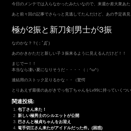
今日のメンテでは入らなかったみたいなので、来週か差大衆あた
あと前々回の記事でさらっと見逃してたんだけど、あの予定表見
極が2振と新刀剣男士が3振
なのかな？？(；ﾟДﾟ)
あのかきかただと新しい子３振来るように見えるんだけど！！
まじでー！！
本当なら凄い夏になりそうだ・・・・（；^ω^）
連結用のストック足りるかな・・（驚愕
とりあえず最後のあがきでっ包丁ちゃんをLv99に持っていくつ
関連投稿:
包丁さん来た！
新しい極男士のシルエットが公開
巴さんと極貞ちゃんをお迎え
篭手切江さん来たがアイドルだった件。(困惑)