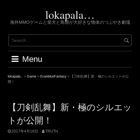
Skip
to
lokapala…
content
海外MMOゲームと柴犬と鳥類が大好きな物体のつぶやき劇場
Menu
lokapala...
>
Game
>
GranblueFantasy
>
【刀剣乱舞】新・極のシルエットが公
開！
【刀剣乱舞】新・極のシルエッ
トが公開！
2017年4月18日
TRUTH