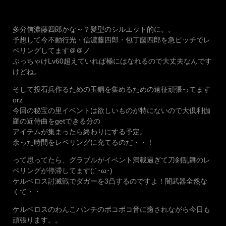
多分信濃藤四郎かな～？髪型のシルエット的に。。
予想して今不動行光・信濃藤四郎・包丁藤四郎を急ピッチでレ
ベリングしてます＠＠ノ
ぶっちゃけLv60超えていれば極にはなれるので大丈夫なんです
けどね。
そして投石兵作るための玉鋼を集めるための遠征頑張ってます
orz
今回の秘宝の里イベントは欲しいものが特にないので大倶利伽
羅の近侍曲をgetできる分の
アイテムが集まったら終わりにする予定。
余った時間をレベリングに充てるのだ・・！
って思ってたら、グラブルがイベント満載過ぎて刀剣乱舞のレ
ベリングが停滞してます(;´･ω･)
ケルベロス討滅戦でダガーを3凸するのですよ！闇武器全然な
くて・・
ケルベロスのわんこパンチのポコポコ音に癒されながら今日も
頑張ります。。