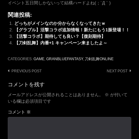
イベント五日間しかないって結構ハードよね(；´Д｀)
関連投稿:
どっちがメインなのか分からなくなってきたｗ
【グラブル】活撃コラボ追加情報！新たにもう1振登場！！
【活撃コラボ】期待しても良い？【復刻期待】
【刀剣乱舞】内番+1 キャンペーン来ましたよ～
CATEGORIES:
GAME
,
GRANBLUEFANTASY
,
刀剣乱舞ONLINE
Post
PREVIOUS POST
NEXT POST
navigation
コメントを残す
メールアドレスが公開されることはありません。
※
が付いて
いる欄は必須項目です
コメント
※