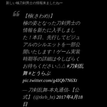
新しい極刀剣男士の情報来ましたねー
【極(きわめ)】
極の姿となった刀剣男士の
情報を新たに入手しまし
た！本日、先行してビジュ
アルのシルエットを一部公
開いたします！ゲーム実装
時期等の詳細は今しばらく
お待ちください△△
#刀剣乱
舞
#とうらぶ
pic.twitter.com/g4IQb7N6Xt
— 刀剣乱舞-本丸通信-【公
式】 (@tkrb_ht)
2017年4月18
日