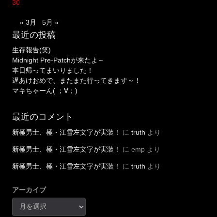
30
« 3月
5月 »
最近の投稿
生存報告(笑)
Midnight Pre-Patchが来たよ～
本日帰ってまいりました！
遅あけおめで、またまた行ってきます～！
マキちゃーん( ；∀；)
最近のコメント
新極男士、極・江雪左文字が実装！
に
truth
より
新極男士、極・江雪左文字が実装！
に
emp
より
新極男士、極・江雪左文字が実装！
に
truth
より
アーカイブ