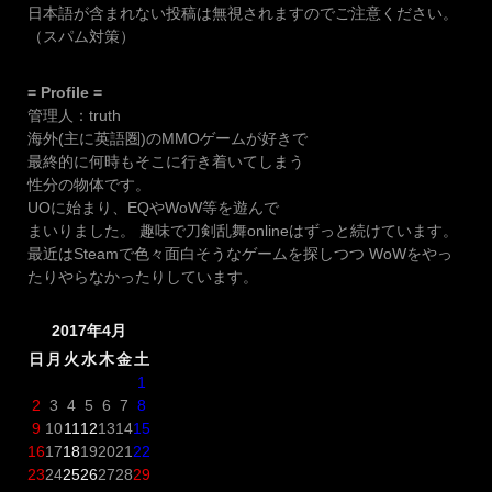
日本語が含まれない投稿は無視されますのでご注意ください。
（スパム対策）
= Profile =
管理人：truth
海外(主に英語圏)のMMOゲームが好きで
最終的に何時もそこに行き着いてしまう
性分の物体です。
UOに始まり、EQやWoW等を遊んで
まいりました。 趣味で刀剣乱舞onlineはずっと続けています。
最近はSteamで色々面白そうなゲームを探しつつ WoWをやっ
たりやらなかったりしています。
2017年4月
日
月
火
水
木
金
土
1
2
3
4
5
6
7
8
9
10
11
12
13
14
15
16
17
18
19
20
21
22
23
24
25
26
27
28
29