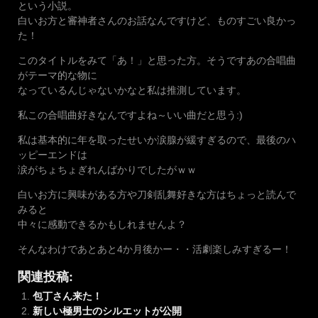
という小説。
白いお方と審神者さんのお話なんですけど、ものすごい良かっ
た！
このタイトルをみて「あ！」と思った方。そうですあの合唱曲
がテーマ的な物に
なっているんじゃないかなと私は推測しています。
私この合唱曲好きなんですよね～いい曲だと思う:)
私は基本的に年を取ったせいか涙腺が緩すぎるので、最後のハ
ッピーエンドは
涙がちょちょぎれんばかりでしたがｗｗ
白いお方に興味がある方や刀剣乱舞好きな方はちょっと読んで
みると
中々に感動できるかもしれませんよ？
そんなわけであとあと4か月後かー・・活劇楽しみすぎるー！
関連投稿:
包丁さん来た！
新しい極男士のシルエットが公開