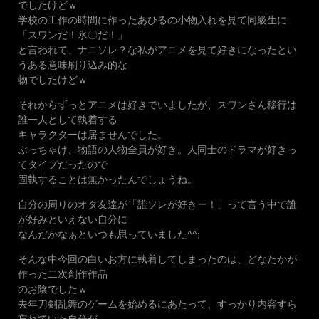
でしたけどｗ
学校の工作の時間に作ったあひるの小物入れを見て同級生に
「スワンだ！氷〇だ！」
と言われて、ナニソレ？な私がアニメを見て好きになったとい
うある意味刷り込み的な
物でしたけどｗ
それからずっとアニメは好きでいましたが、スワンさん移行は
誰一人として執着する
キャラクターは居ませんでした。
ぶっちゃけ、物語の人物全員が好き。人同士のドラマが好きっ
てタイプだったので
固執することは無かったんでしょうね。
自分の周りのオタ友達が「誰ソレが好きー！」って言う中で誰
が好みといえない自分に
なんだかなぁといつも思っていました^^;
そんな中今回の白いお方に執着してしまったのは、どなたかが
作った二次創作作品
のお陰でしたｗ
去年刀剣乱舞のゲームを始めるにあたって、すっかり内容すら