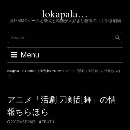
Skip
to
lokapala…
content
海外MMOゲームと柴犬と鳥類が大好きな物体のつぶやき劇場
Menu
lokapala...
>
Game
>
刀剣乱舞ONLINE
>
アニメ「活劇 刀剣乱舞」の情報ちらほ
ら
アニメ「活劇 刀剣乱舞」の情
報ちらほら
2017年3月26日
TRUTH