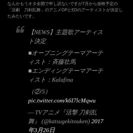
なんかもうオタ全開で申し訳ないですが7月から放映予定の
「活劇 刀剣乱舞」のアニメOPとEDのアーティストが決定し
たみたいです。
【NEWS】主題歌アーティス
ト決定
■オープニングテーマアーテ
ィスト：斉藤壮馬
■エンディングテーマアーテ
ィスト：Kalafina
（②/5）
pic.twitter.com/k6I7lcMqwu
— TVアニメ『活撃 刀剣乱
舞』 (@katsugekitouken)
2017
年3月26日