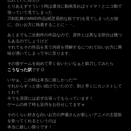
忘れていた自分が
とりあえずそういう時は適当に動画見ればイイヤ！とニコ動で
漁っていて見てしまった
刀剣乱舞のMMD作品(紙芝居的な奴です)を見てしまったが故
に、白いお方に執着することに・・。
あくまでも二次創作の作品なので、原作とは異なる部分は幾つ
もあるのでしょうけど
それでもその作品を見て内容を理解するにつれて白いお方に興
味が湧いてしまって今に至ります。
その後ゲームを始めて早く会いたいなぁと鍛刀してみたら
こうなった訳
です:D
いやぁ、この時は本当に嬉しかった^^
それからずっと使い続けていたので、割と早くにカンストして
くれて
今でも演習には必ず出張ってもらっています！
ゲームの終了時も近侍をお任せしてますｗ
そのくらい好きな白いお方の声優さんが新しいアニメの主題歌
を歌ってくれるというのは
本当に嬉しい限りです！