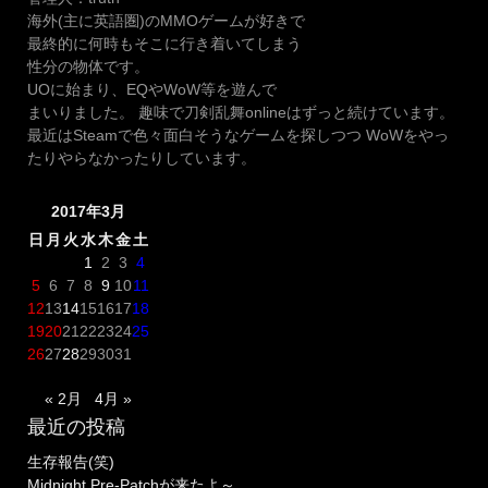
海外(主に英語圏)のMMOゲームが好きで
最終的に何時もそこに行き着いてしまう
性分の物体です。
UOに始まり、EQやWoW等を遊んで
まいりました。 趣味で刀剣乱舞onlineはずっと続けています。
最近はSteamで色々面白そうなゲームを探しつつ WoWをやっ
たりやらなかったりしています。
2017年3月
日
月
火
水
木
金
土
1
2
3
4
5
6
7
8
9
10
11
12
13
14
15
16
17
18
19
20
21
22
23
24
25
26
27
28
29
30
31
« 2月
4月 »
最近の投稿
生存報告(笑)
Midnight Pre-Patchが来たよ～