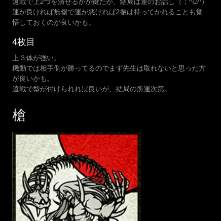
遠戦で上2つを潰せるかが鍵だが、結局は運のお話し（；^ω^）
運が良ければ無傷で運が悪ければ2振は持ってかれることも覚
悟しておくのが良いかも。
4枚目
上３体が強い。
機動では相手側が勝ってるのでまず先生は取れないと思った方
が良いかも。
遠戦で型が付けられれば良いが、結局の所運次第。
槍