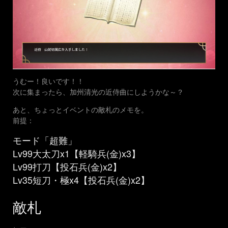
うむー！良いです！！
次に集まったら、加州清光の近侍曲にしようかな～？
あと、ちょっとイベントの敵札のメモを。
前提：
モード「超難」
Lv99大太刀x1【軽騎兵(金)x3】
Lv99打刀【投石兵(金)x2】
Lv35短刀・極x4【投石兵(金)x2】
敵札