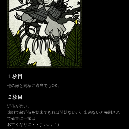
１枚目
他の敵と同様に適当でもOK。
２枚目
近侍が強い。
遠戦で敵近侍を始末できれば問題ないが、出来ないと先制され
て確実に一振は
お亡くなりに・・(´；ω；｀)