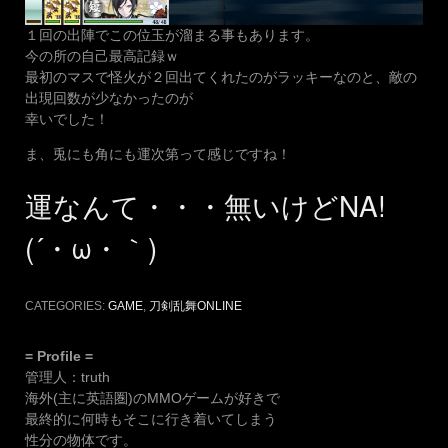
１回の出陣でこの位玉が溜まる事もあります。
今の所の自己最高記録ｗ
最初のマスで怪火が２回出てくれたのがラッキーなのと、敵の
出現回数が少なかったのが
幸いでした！
ま、兎にも角にも運次第って感じですね！
運なんて・・・無いけどNA!
(´・ω・｀)
CATEGORIES:
GAME
,
刀剣乱舞ONLINE
= Profile =
管理人：truth
海外(主に英語圏)のMMOゲームが好きで
最終的に何時もそこに行き着いてしまう
性分の物体です。