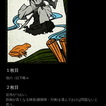
１枚目
他の（以下略ｗ
２枚目
近侍がつおい。
防御が高くなる陣形(横隊陣・方陣)を選んでおけば問題ないと
思う。