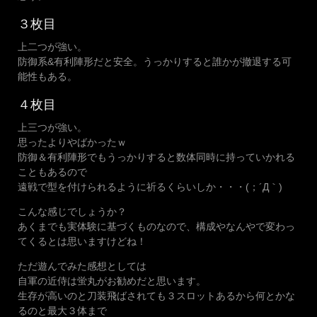
３枚目
上二つが強い。
防御系&有利陣形だと安全。うっかりすると誰かが撤退する可
能性もある。
４枚目
上三つが強い。
思ったよりやばかったｗ
防御＆有利陣形でもうっかりすると数体同時に持っていかれる
こともあるので
遠戦で型を付けられるように祈るくらいしか・・・(；´Д｀)
こんな感じでしょうか？
あくまでも実体験に基づくものなので、構成やなんやで変わっ
てくるとは思いますけどね！
ただ遊んでみた感想としては
自軍の近侍は蛍丸がお勧めだと思います。
生存が高いのと刀装飛ばされても３スロットあるから何とかな
るのと最大３体まで