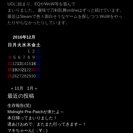
UOに始まり、EQやWoW等を遊んで
まいりました。 趣味で刀剣乱舞onlineはずっと続けています。
最近はSteamで色々面白そうなゲームを探しつつ WoWをやっ
たりやらなかったりしています。
2016年12月
日
月
火
水
木
金
土
1
2
3
4
5
6
7
8
9
10
11
12
13
14
15
16
17
18
19
20
21
22
23
24
25
26
27
28
29
30
31
« 11月
1月 »
最近の投稿
生存報告(笑)
Midnight Pre-Patchが来たよ～
本日帰ってまいりました！
遅あけおめで、またまた行ってきます～！
マキちゃーん( ；∀；)