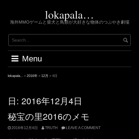
Skip
to
lokapala…
content
海外MMOゲームと柴犬と鳥類が大好きな物体のつぶやき劇場
Menu
lokapala...
>
2016年
>
12月
>
4日
日:
2016年12月4日
秘宝の里2016のメモ
2016年12月4日
TRUTH
LEAVE A COMMENT