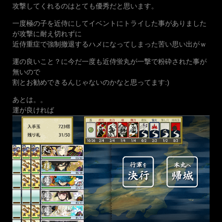
攻撃してくれるのはとても優秀だと思います。
一度極の子を近侍にしてイベントにトライした事がありました
が攻撃に耐え切れずに
近侍重症で強制撤退するハメになってしまった苦い思い出がｗ
運の良いこと？に今だ一度も近侍蛍丸が一撃で粉砕された事が
無いので
割とお勧めできるんじゃないのかなと思ってます:)
あとは。。
運が良ければ