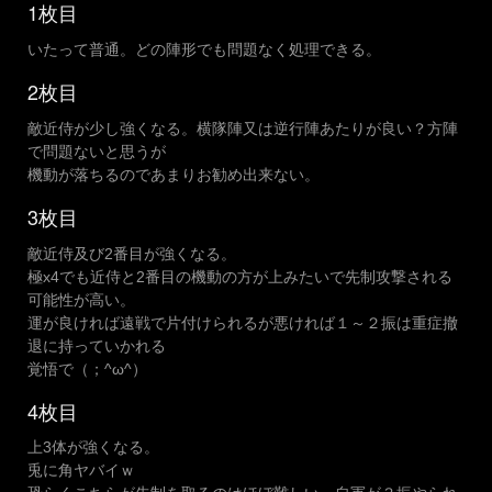
1枚目
いたって普通。どの陣形でも問題なく処理できる。
2枚目
敵近侍が少し強くなる。横隊陣又は逆行陣あたりが良い？方陣
で問題ないと思うが
機動が落ちるのであまりお勧め出来ない。
3枚目
敵近侍及び2番目が強くなる。
極x4でも近侍と2番目の機動の方が上みたいで先制攻撃される
可能性が高い。
運が良ければ遠戦で片付けられるが悪ければ１～２振は重症撤
退に持っていかれる
覚悟で（；^ω^）
4枚目
上3体が強くなる。
兎に角ヤバイｗ