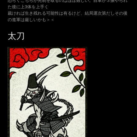
恐らくこちらが先制を取るのはほぼ難しい。自軍が３振やられ
た後に上3体を上手く
裁ければ生き残れる可能性は有るけど、結局運次第だしその後
の進軍は厳しいかも＞＜
太刀