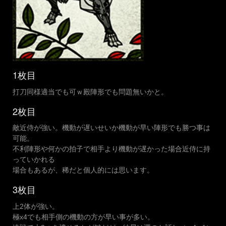
1枚目
打刀同様適当でも可ｗ殿陣形でも問題無いかと。
2枚目
敵近侍が強い。機動が遅いせいか機動が早い陣形でも勝つ事は
可能。
不利陣形や何かの拍子で相手より機動が遅かった場合近侍に持
っていかれる
場合もあるが、稀だと個人的には思います。
3枚目
上2体が強い。
極x4でも相手側の機動の方が早い事が多い。