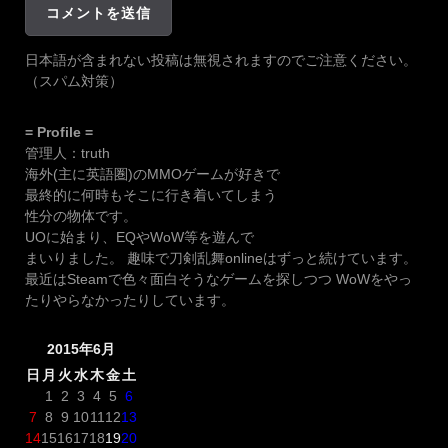
日本語が含まれない投稿は無視されますのでご注意ください。
（スパム対策）
= Profile =
管理人：truth
海外(主に英語圏)のMMOゲームが好きで
最終的に何時もそこに行き着いてしまう
性分の物体です。
UOに始まり、EQやWoW等を遊んで
まいりました。 趣味で刀剣乱舞onlineはずっと続けています。
最近はSteamで色々面白そうなゲームを探しつつ WoWをやっ
たりやらなかったりしています。
2015年6月
日
月
火
水
木
金
土
1
2
3
4
5
6
7
8
9
10
11
12
13
14
15
16
17
18
19
20