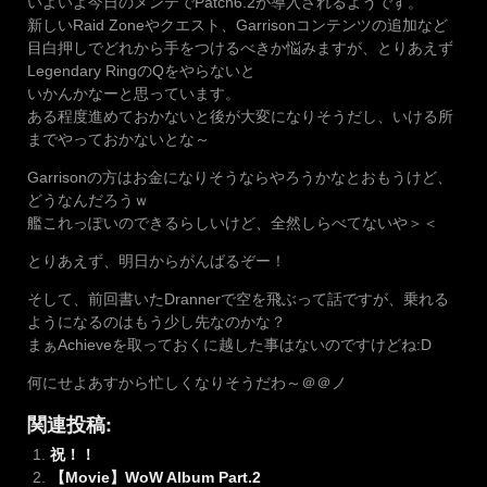
いよいよ今日のメンテでPatch6.2が導入されるようです。
新しいRaid Zoneやクエスト、Garrisonコンテンツの追加など
目白押しでどれから手をつけるべきか悩みますが、とりあえず
Legendary RingのQをやらないと
いかんかなーと思っています。
ある程度進めておかないと後が大変になりそうだし、いける所
までやっておかないとな～
Garrisonの方はお金になりそうならやろうかなとおもうけど、
どうなんだろうｗ
艦これっぽいのできるらしいけど、全然しらべてないや＞＜
とりあえず、明日からがんばるぞー！
そして、前回書いたDrannerで空を飛ぶって話ですが、乗れる
ようになるのはもう少し先なのかな？
まぁAchieveを取っておくに越した事はないのですけどね:D
何にせよあすから忙しくなりそうだわ～＠＠ノ
関連投稿:
祝！！
【Movie】WoW Album Part.2