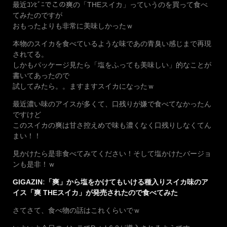
最近ｺﾝﾋﾞﾆでこの爽の「THEスイカ」っていうのを買って食べ
てみたのですが
おもったよりも非常に美味しかったｗ
本物のスイカを食べているような味であの青臭い感じまで再現
されてる。
しかもパッケージ見たら「塩をふっても美味しい」的なことが
書いてあったので
試してみたら。。ますますスイカになったｗ
最近濃い味のアイスが多くて、口残りが嫌で食べてなかったん
ですけど
このスイカの爽は甘さ控えめで味も濃くなく口残りしなくてん
まい！！
見かけたら是非食べてみてください！そして塩かけたバージョ
ンも是非！ｗ
GIGAZIN
:
「爽」から塩をかけてもいける種入りスイカ味のア
イス「爽 THEスイカ」が発売されたので食べてみた
さてさて、食べ物の話はこれくらいでｗ