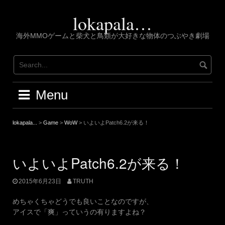
Skip
to
lokapala…
content
海外MMOゲームと柴犬と鳥類が大好きな物体のつぶやき劇場
Menu
lokapala...
>
Game
>
WoW
>
いよいよPatch6.2が来る！
いよいよPatch6.2が来る！
2015年6月23日
TRUTH
めちゃくちゃどうでも良いことなのですが、
アイスで「爽」っていうの有りますよね？