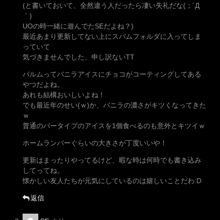
(と書いておいて、全然違う人だったら凄い失礼だな(；´Д
｀)
UOの時一緒に遊んでたSEだよね？)
最近あまり更新してない上にスパムフォルダに入ってしま
っていて
気づきませんでした、申し訳ないTT
パルムってバニラアイスにチョコがコーティングしてある
やつだよね。
あれも結構おいしいよね！
でも最近年のせい(ｗ)か、バニラの濃さがキツくなってきた
ｗ
普通のバータイプのアイスを1個食べるのも意外とキツイｗ
ホームランバーぐらいの大きさが丁度いいや！
更新はまったりやってるけど、暇な時は何時でも書き込み
してってね。
懐かしい友人たちが元気にしているのは嬉しいことだわ:D
返信