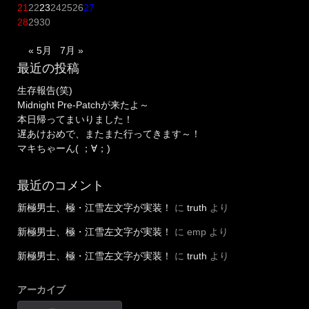
21
22
23
24
25
26
27
28
29
30
« 5月
7月 »
最近の投稿
生存報告(笑)
Midnight Pre-Patchが来たよ～
本日帰ってまいりました！
遅あけおめで、またまた行ってきます～！
マキちゃーん( ；∀；)
最近のコメント
新極男士、極・江雪左文字が実装！
に
truth
より
新極男士、極・江雪左文字が実装！
に
emp
より
新極男士、極・江雪左文字が実装！
に
truth
より
アーカイブ