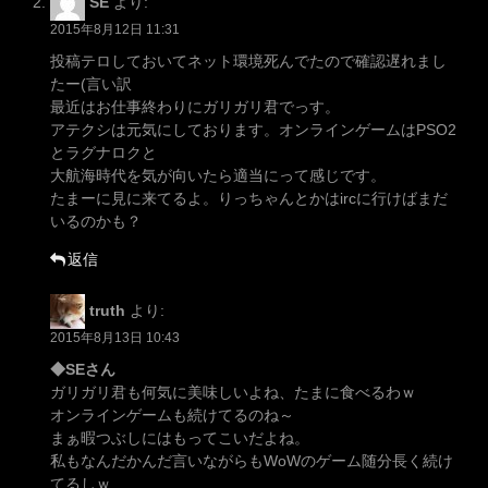
SE
より:
2015年8月12日 11:31
投稿テロしておいてネット環境死んでたので確認遅れまし
たー(言い訳
最近はお仕事終わりにガリガリ君でっす。
アテクシは元気にしております。オンラインゲームはPSO2
とラグナロクと
大航海時代を気が向いたら適当にって感じです。
たまーに見に来てるよ。りっちゃんとかはircに行けばまだ
いるのかも？
返信
truth
より:
2015年8月13日 10:43
◆SEさん
ガリガリ君も何気に美味しいよね、たまに食べるわｗ
オンラインゲームも続けてるのね～
まぁ暇つぶしにはもってこいだよね。
私もなんだかんだ言いながらもWoWのゲーム随分長く続け
てるしｗ