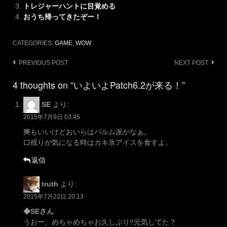
トレジャーハントに目覚める
おうち帰ってきたぞー！
CATEGORIES:
GAME
,
WOW
Post
PREVIOUS POST
NEXT POST
navigation
4 thoughts on “いよいよPatch6.2が来る！”
SE
より:
2015年7月9日 03:45
爽もいいけどおいらはパルム派かなぁ。
口残りが気になる時はカキ氷アイスを食すよ。
返信
truth
より:
2015年7月22日 20:13
◆SEさん
うおー、めちゃめちゃお久しぶり!!元気してた？