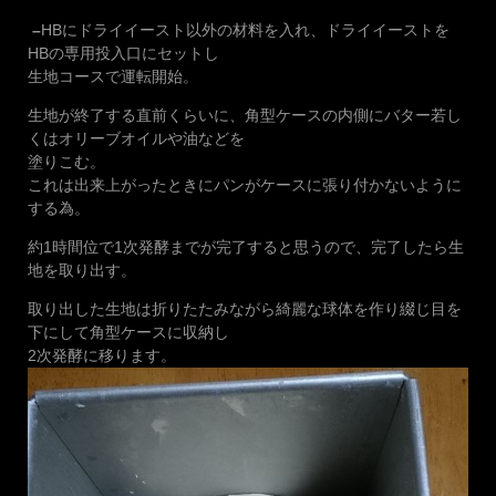
ドライイー
小さじ1(2.8g)
–
HBにドライイースト以外の材料を入れ、ドライイーストを
スト
HBの専用投入口にセットし
生地コースで運転開始。
生地が終了する直前くらいに、角型ケースの内側にバター若し
くはオリーブオイルや油などを
塗りこむ。
これは出来上がったときにパンがケースに張り付かないように
する為。
約1時間位で1次発酵までが完了すると思うので、完了したら生
地を取り出す。
取り出した生地は折りたたみながら綺麗な球体を作り綴じ目を
下にして角型ケースに収納し
2次発酵に移ります。