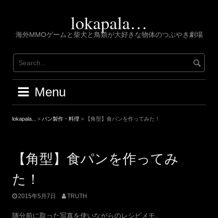
Skip
to
lokapala…
content
海外MMOゲームと柴犬と鳥類が大好きな物体のつぶやき劇場
Menu
lokapala...
>
パン製作・料理
>
【角型】食パンを作ってみた！
【角型】食パンを作ってみ
た！
2015年5月7日
TRUTH
随分前に取った写真を使いながらのレシピメモ。