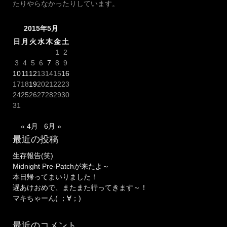
たりやらなかったりしています。
2015年5月
日
月
火
水
木
金
土
1
2
3
4
5
6
7
8
9
10
11
12
13
14
15
16
17
18
19
20
21
22
23
24
25
26
27
28
29
30
31
« 4月
6月 »
最近の投稿
生存報告(笑)
Midnight Pre-Patchが来たよ～
本日帰ってまいりました！
遅あけおめで、またまた行ってきます～！
マキちゃーん( ；∀；)
最近のコメント