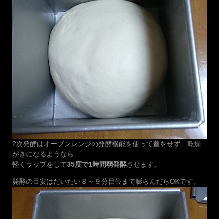
2次発酵はオーブンレンジの発酵機能を使って蓋をせず、乾燥
がきになるようなら
軽くラップをして
35度で1時間弱発酵
させます。
発酵の目安はだいたい８～９分目位まで膨らんだらOKです。