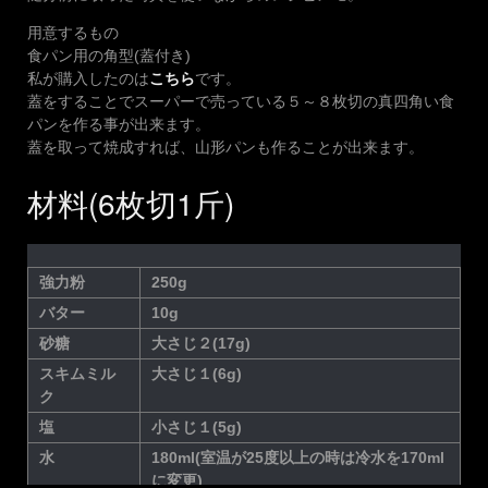
用意するもの
食パン用の角型(蓋付き)
私が購入したのは
こちら
です。
蓋をすることでスーパーで売っている５～８枚切の真四角い食
パンを作る事が出来ます。
蓋を取って焼成すれば、山形パンも作ることが出来ます。
材料(6枚切1斤)
強力粉
250g
バター
10g
砂糖
大さじ２(17g)
スキムミル
大さじ１(6g)
ク
塩
小さじ１(5g)
水
180ml(室温が25度以上の時は冷水を170ml
に変更)