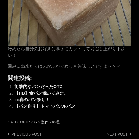
冷めたら自分のお好きな厚さにカットしてお召し上がり下さ
い！
因みに出来たてはふかふかでめっさ美味しいですよ～＞＜
関連投稿:
衝撃的なパンだったOTZ
【HB】食パン焼いてみた。
○○春のパン祭り！
【パン作り】トマトバジルパン
CATEGORIES:
パン製作・料理
Post
PREVIOUS POST
NEXT POST