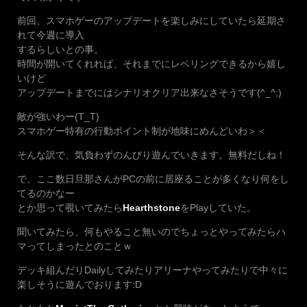
前回、スマホゲーのアップデートを楽しみにしていたら延期さ
れて今週に導入
するらしいとの事。
時間が開いてくれれば、それまでにレベリングできるから嬉し
いけど
アップデートまでにはシナリオクリア出来なさそうです(^_^;)
敵が強いわー(T_T)
スマホゲー特有の行動ポイント制が地味にめんどいわ＞＜
そんな訳で、気負わずのんびり遊んでいきます。無料だしね！
で、ここ数日旦那さんがPCの前に居座ることが多くなり何をし
てるのかなー
とか思って覗いてみたら
Hearthstone
をPlayしていた。
聞いてみたら、何もやること無いのでちょっとやってみたらハ
マってしまったとのことｗ
デッキ組んだりDailyしてみたりアリーナやってみたりで中々に
楽しそうに遊んでおります:D