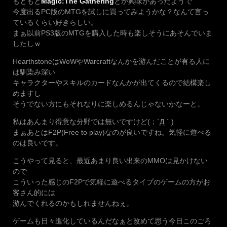
もともと
Magic:The Gathering
とか興味があったようで
今度出るPC版のMTGを試しに買ってみようかな？なんて言っ
ているくらい好きらしい。
まぁ以前PS3版のMTGを購入した時も楽しそうにあそんでいま
したしｗ
HearthstoneはWoWやWarcraftなんかを游んだことが有る人に
は馴染み深い
キャラクターやスキルのカードなんかが出てくるので結構楽し
めますし
そうでない方にもそれなりに楽しめるんじゃないかなーと。
私はあんまり得意な分野では無いですけど(；´Д｀)
まぁあとはF2P(Free to play)なのが良いですね。気軽に遊べる
のは良いです。
こうやって見ると、最近あまり良い出来のMMOは見かけない
ので
こういった感じのF2Pで気軽に遊べるタイプのゲームの方がお
客さん的には
游んでくれるのかもしれませんねぇ。
ゲームも日々進化しているんだなぁと改めて思う今日このごろ