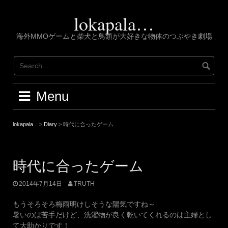
Skip
to
lokapala…
content
海外MMOゲームと柴犬と鳥類が大好きな物体のつぶやき劇場
Menu
lokapala...
>
Diary
>
時代に合ったゲーム
時代に合ったゲーム
2014年7月14日
TRUTH
もうそろそろ梅雨明けしそうな陽気ですね～
暑いのは苦手だけど、洗濯物が良く乾いてくれるのは主婦とし
て大助かりです！