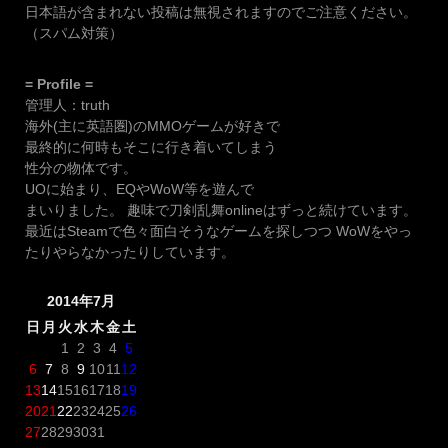
日本語が含まれない投稿は無視されますのでご注意ください。
（スパム対策）
= Profile =
管理人：truth
海外(主に英語圏)のMMOゲームが好きで
最終的に何時もそこに行き着いてしまう
性分の物体です。
UOに始まり、EQやWoW等を遊んで
まいりました。 趣味で刀剣乱舞onlineはずっと続けています。
最近はSteamで色々面白そうなゲームを探しつつ WoWをやっ
たりやらなかったりしています。
2014年7月
日
月
火
水
木
金
土
1
2
3
4
5
6
7
8
9
10
11
12
13
14
15
16
17
18
19
20
21
22
23
24
25
26
27
28
29
30
31