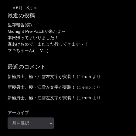
« 6月
8月 »
最近の投稿
生存報告(笑)
Midnight Pre-Patchが来たよ～
本日帰ってまいりました！
遅あけおめで、またまた行ってきます～！
マキちゃーん( ；∀；)
最近のコメント
新極男士、極・江雪左文字が実装！
に
truth
より
新極男士、極・江雪左文字が実装！
に
emp
より
新極男士、極・江雪左文字が実装！
に
truth
より
アーカイブ